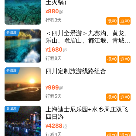
土火锅）
880
¥
起
行程3天
抵¥0
返¥0
＜四川全景游＞九寨沟、黄龙、
参团游
乐山、峨眉山、都江堰、青城山
双汽八日游
1680
¥
起
行程8天
抵¥0
返¥0
四川定制旅游线路组合
参团游
999
¥
起
行程5天
抵¥0
返¥0
上海迪士尼乐园+水乡周庄双飞
参团游
四日游
4288
¥
起
行程4天
抵¥0
返¥0