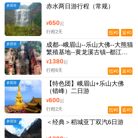
赤水两日游行程（常规）
参团游
650
¥
起
行程2天
抵¥0
返¥0
成都--峨眉山--乐山大佛--大熊猫
参团游
繁殖基地--黄龙溪古镇–都江堰--
宽窄巷子6日游
1380
¥
起
行程6天
抵¥0
返¥0
【特色团】峨眉山+乐山大佛
参团游
（错峰）二日游
600
¥
起
行程2天
抵¥0
返¥0
＜经典＞稻城亚丁双汽6日游
参团游