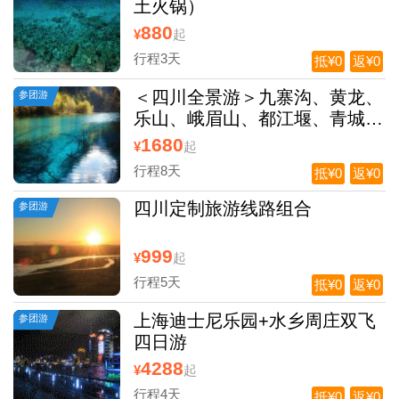
土火锅）
880
¥
起
行程3天
抵¥0
返¥0
＜四川全景游＞九寨沟、黄龙、
参团游
乐山、峨眉山、都江堰、青城山
双汽八日游
1680
¥
起
行程8天
抵¥0
返¥0
四川定制旅游线路组合
参团游
999
¥
起
行程5天
抵¥0
返¥0
上海迪士尼乐园+水乡周庄双飞
参团游
四日游
4288
¥
起
行程4天
抵¥0
返¥0