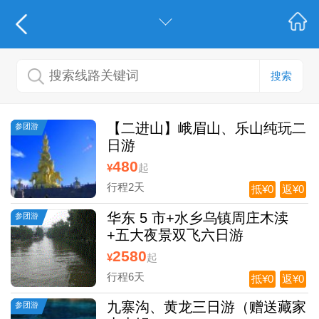
搜索
【二进山】峨眉山、乐山纯玩二
参团游
日游
480
¥
起
行程2天
抵¥0
返¥0
华东 5 市+水乡乌镇周庄木渎
参团游
+五大夜景双飞六日游
2580
¥
起
行程6天
抵¥0
返¥0
九寨沟、黄龙三日游（赠送藏家
参团游