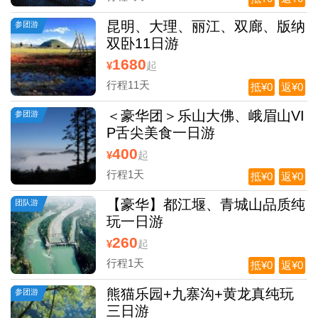
昆明、大理、丽江、双廊、版纳
参团游
双卧11日游
1680
¥
起
行程11天
抵¥0
返¥0
＜豪华团＞乐山大佛、峨眉山VI
参团游
P舌尖美食一日游
400
¥
起
行程1天
抵¥0
返¥0
【豪华】都江堰、青城山品质纯
团队游
玩一日游
260
¥
起
行程1天
抵¥0
返¥0
熊猫乐园+九寨沟+黄龙真纯玩
参团游
三日游