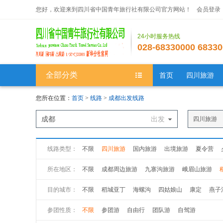
您好，欢迎来到四川省中国青年旅行社有限公司官方网站！
会员登录
24小时服务热线
028-68330000 68330
全部分类
首页
四川旅游
您所在位置：
首页
>
线路
>
成都出发线路
成都
出发
四川旅游
线路类型：
不限
四川旅游
国内旅游
出境旅游
夏令营
所在地区：
不限
成都周边旅游
九寨沟旅游
峨眉山旅游
川南旅游
川内其他
目的城市：
不限
稻城亚丁
海螺沟
四姑娘山
康定
燕子
稻城亚丁
海螺沟
四姑娘山
康定
燕子沟
色
参团性质：
不限
参团游
自由行
团队游
自驾游