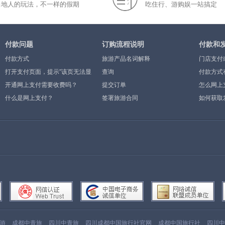
当地人的玩法，不一样的假期
吃住行、游购娱一站搞定
付款问题
订购流程说明
付款和
付款方式
旅游产品名词解释
门店支付
打开支付页面，提示”该页无法显
查询
付款方式
示”或空白页，可能是什么原因？
开通网上支付需要收费吗？
提交订单
怎么网上
什么是网上支付？
签署旅游合同
如何获取
游
成都中青旅
四川中青旅
四川成都中国旅行社官网
成都中国旅行社
四川中