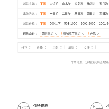
线路主题：
不限
古镇游
山水游
海岛游
乐园游
蜜月游
出游天数：
不限
一日游
二日游
三日游
四日游
五日游
线路价格：
不限
500以下
501-1000
1001-2000
2001-3
已选条件：
四川旅游
稻城亚丁旅游
丹巴
推荐
价格
天数
最新
点评
非常抱歉，没有找到符合您条
值得信赖