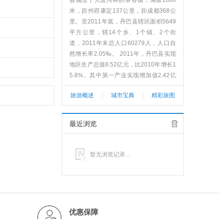
县城位于大渡河畔的章谷镇，海拔1800
米，距州府康定137公里，距成都368公
里。至2011年底，丹巴县辖区面积5649
平方公里，辖14个乡、1个镇、2个街
道，2011年末总人口60279人，人口自
然增长率2.05‰。 2011年，丹巴县实现
地区生产总值8.52亿元，比2010年增长1
5.8%。其中第一产业实现增加值2.42亿
元，第二产业实现增加值3.2亿元，第三
旅游概述
城市宝典
精彩旅图
产业实现增加值2.89亿元，工业总产值3.
04亿元，全社会固定资产投资完成19.26
亿元；民营经济实现增加值3.32亿元，实
最近浏览
现社会消费品零售总额2.16亿元，共接待
中外游客143万人次，实现旅游综合收入
8.3亿元。
暂无浏览记录...
查看更多>>
优惠保障