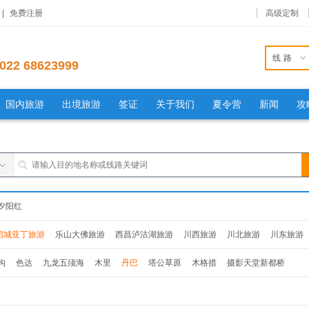
|
免费注册
高级定制
线路
022 68623999
国内旅游
出境旅游
签证
关于我们
夏令营
新闻
攻
夕阳红
稻城亚丁旅游
乐山大佛旅游
西昌泸沽湖旅游
川西旅游
川北旅游
川东旅游
沟
色达
九龙五须海
木里
丹巴
塔公草原
木格措
摄影天堂新都桥
达
九龙五须海
木里
丹巴
塔公草原
木格措
摄影天堂新都桥