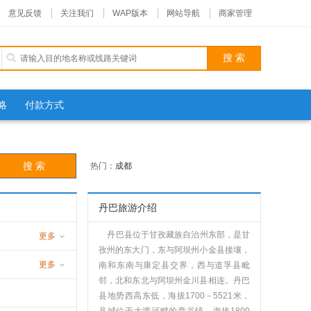
意见反馈
关注我们
WAP版本
网站导航
商家管理
略
付款方式
热门：
成都
丹巴旅游介绍
丹巴县位于甘孜藏族自治州东部，是甘
更多
孜州的东大门，东与阿坝州小金县接壤，
更多
南和东南与康定县交界，西与道孚县毗
邻，北和东北与阿坝州金川县相连。丹巴
县地势西高东低，海拔1700－5521米，