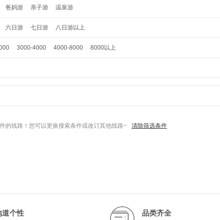
爸妈游
亲子游
温泉游
六日游
七日游
八日游以上
000
3000-4000
4000-8000
8000以上
件的线路！您可以更换搜索条件或改订其他线路~
清除筛选条件
地道个性
品类齐全