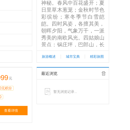
神秘。春风中百花盛开；夏
日里草木葱茏；金秋时节色
彩缤纷；寒冬季节白雪皑
皑。四时风姿，各擅其美，
朝晖夕阳，气象万千，一派
秀美的南欧风光。四姑娘山
景点：锅庄坪，巴郎山，长
坪沟，海子沟，双桥沟，毕
旅游概述
城市宝典
精彩旅图
棚沟。
查看更多>>
最近浏览
999
元
0元积分
暂无浏览记录...
0
查看详情