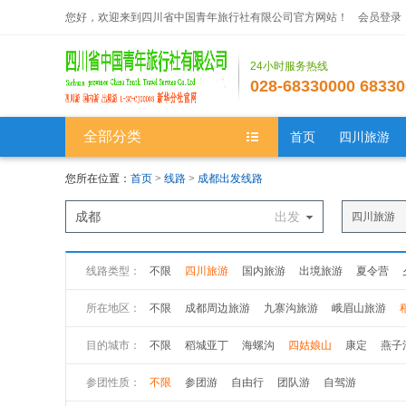
您好，欢迎来到四川省中国青年旅行社有限公司官方网站！
会员登录
24小时服务热线
028-68330000 68330
全部分类
首页
四川旅游
您所在位置：
首页
>
线路
>
成都出发线路
成都
出发
四川旅游
线路类型：
不限
四川旅游
国内旅游
出境旅游
夏令营
所在地区：
不限
成都周边旅游
九寨沟旅游
峨眉山旅游
川南旅游
川内其他
目的城市：
不限
稻城亚丁
海螺沟
四姑娘山
康定
燕子
稻城亚丁
海螺沟
四姑娘山
康定
燕子沟
色
参团性质：
不限
参团游
自由行
团队游
自驾游