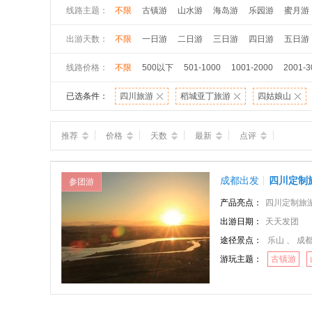
线路主题：
不限
古镇游
山水游
海岛游
乐园游
蜜月游
出游天数：
不限
一日游
二日游
三日游
四日游
五日游
线路价格：
不限
500以下
501-1000
1001-2000
2001-3
已选条件：
四川旅游
稻城亚丁旅游
四姑娘山
推荐
价格
天数
最新
点评
成都出发
四川定制
参团游
产品亮点：
四川定制旅游线路，
出游日期：
天天发团
途径景点：
乐山 、 成都 
游玩主题：
古镇游