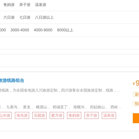
爸妈游
亲子游
温泉游
六日游
七日游
八日游以上
000
3000-4000
4000-8000
8000以上
旅游线路组合
¥
为全国各地游入川旅游定制，四川游客在全国旅游定制，线路，天数随意组合，充分享用假期，让你的行程玩得更嗨
返
抵
、 九寨沟 、 黄龙 、 峨眉山 、 稻城亚丁 、 海螺沟 、 四姑娘山 、 西岭雪山 、 赤水
山水游
海岛游
乐园游
蜜月游
爸妈游
亲子游
温泉游