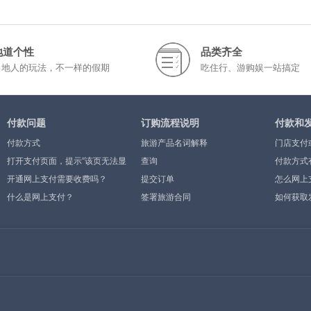
地道个性
品类齐全
当地人的玩法，不一样的假期
吃住行、游购娱一站搞定
付款问题
订购流程说明
付款和
付款方式
旅游产品名词解释
门店支付
打开支付页面，提示”该页无法显
查询
付款方式
示”或空白页，可能是什么原因？
开通网上支付需要收费吗？
提交订单
怎么网上
什么是网上支付？
签署旅游合同
如何获取