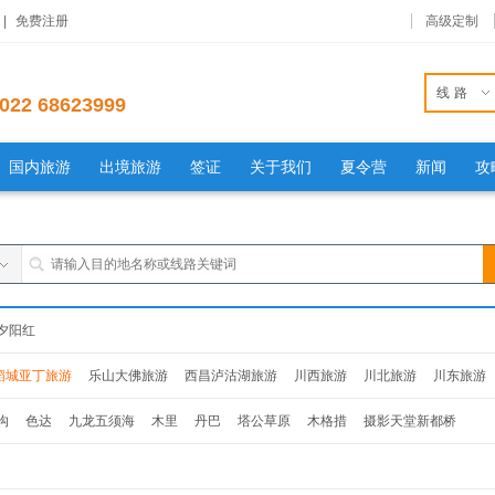
|
免费注册
高级定制
线路
022 68623999
国内旅游
出境旅游
签证
关于我们
夏令营
新闻
攻
夕阳红
稻城亚丁旅游
乐山大佛旅游
西昌泸沽湖旅游
川西旅游
川北旅游
川东旅游
沟
色达
九龙五须海
木里
丹巴
塔公草原
木格措
摄影天堂新都桥
达
九龙五须海
木里
丹巴
塔公草原
木格措
摄影天堂新都桥