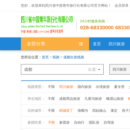
您好，欢迎来到四川省中国青年旅行社有限公司官方网站！
会员登录
24小时服务热线
028-68330000 68330
全部分类
首页
四川旅游
您所在位置：
首页
>
线路
>
成都出发线路
成都
出发
四川旅游
线路类型：
不限
四川旅游
国内旅游
出境旅游
夏令营
所在地区：
不限
成都周边旅游
九寨沟旅游
峨眉山旅游
川南旅游
川内其他
目的城市：
不限
稻城亚丁
海螺沟
四姑娘山
康定
燕子
稻城亚丁
海螺沟
四姑娘山
康定
燕子沟
色
参团性质：
不限
参团游
自由行
团队游
自驾游