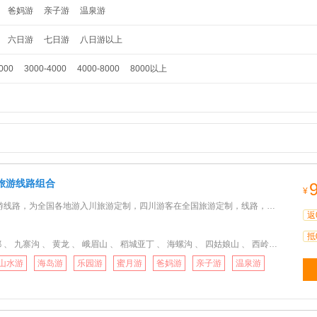
爸妈游
亲子游
温泉游
六日游
七日游
八日游以上
000
3000-4000
4000-8000
8000以上
旅游线路组合
¥
为全国各地游入川旅游定制，四川游客在全国旅游定制，线路，天数随意组合，充分享用假期，让你的行程玩得更嗨
返
抵
、 九寨沟 、 黄龙 、 峨眉山 、 稻城亚丁 、 海螺沟 、 四姑娘山 、 西岭雪山 、 赤水
山水游
海岛游
乐园游
蜜月游
爸妈游
亲子游
温泉游