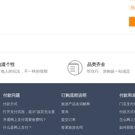
抵
地道个性
品类齐全
当地人的玩法，不一样的假期
吃住行、游购娱一站搞定
付款问题
订购流程说明
付款和
付款方式
旅游产品名词解释
门店支付
打开支付页面，提示”该页无法显
查询
付款方式
示”或空白页，可能是什么原因？
开通网上支付需要收费吗？
提交订单
怎么网上
什么是网上支付？
签署旅游合同
如何获取