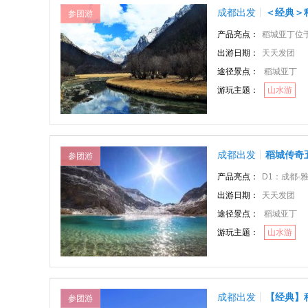
成都出发
＜经典＞
参团游
产品亮点：
稻城亚丁位于四川甘
出游日期：
天天发团
途径景点：
稻城亚丁
游玩主题：
山水游
成都出发
稻城传奇
参团游
产品亮点：
D1：成都-雅安-康
出游日期：
天天发团
途径景点：
稻城亚丁
游玩主题：
山水游
成都出发
【经典】
参团游