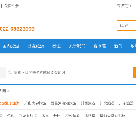
|
免费注册
高级定制
线路
022 68623999
国内旅游
出境旅游
签证
关于我们
夏令营
新闻
攻
夕阳红
稻城亚丁旅游
乐山大佛旅游
西昌泸沽湖旅游
川西旅游
川北旅游
川东旅游
沟
色达
九龙五须海
木里
丹巴
塔公草原
木格措
摄影天堂新都桥
达
九龙五须海
木里
丹巴
塔公草原
木格措
摄影天堂新都桥