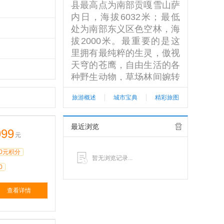
县最高点为南部贡嘎雪山萨
内日，海拔6032米；最低
处为南部东义区色空林，海
拔2000米。最重要的是这
里拥有最纯粹的生灵，傲视
天穹的苍鹰，自由生活的各
种野生动物，草场林间婉转
歌唱的鸟儿，静静地放牧着
旅游概述
城市宝典
精彩旅图
牛群也牧着自己的牧人……
稻城亚丁景点：新都桥，折
多山，木格措，红草地，傍
最近浏览
999
元
河，三大河流，碧塔海，白
茫雪山，虎跳峡，梅里雪
0元积分
暂无浏览记录...
山，白水台，东竹林寺，属
0
都湖，冲古寺，央迈勇，仙
乃日神山，海子山，贡嘎日
查看详情
松贡布，勒西措，亚丁雪
山，洛绒牛场，牛奶海等等
查看更多>>