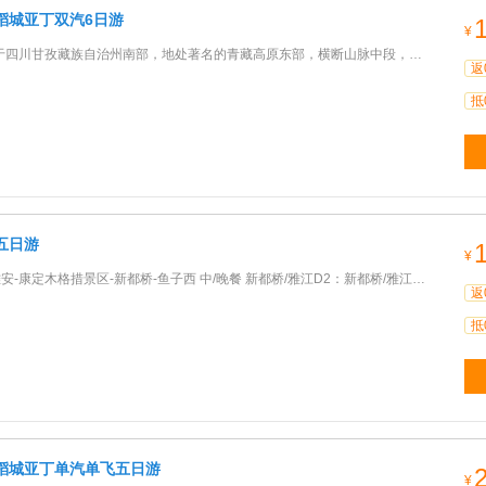
稻城亚丁双汽6日游
¥
孜藏族自治州南部，地处著名的青藏高原东部，横断山脉中段，属国家级自然保护区，省级风景名胜区，被誉为“最
返
抵
五日游
¥
定木格措景区-新都桥-鱼子西 中/晚餐 新都桥/雅江D2：新都桥/雅江-勒通古镇-稻城/香格里拉镇 早/中/晚餐 稻城/
返
抵
稻城亚丁单汽单飞五日游
¥