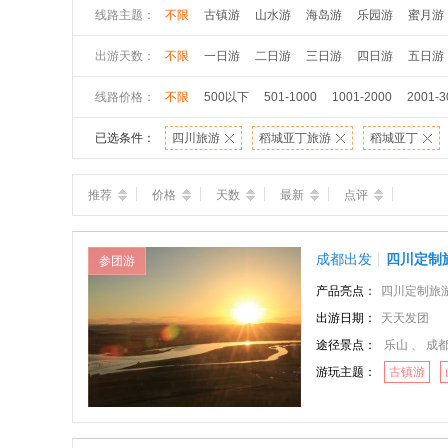
线路主题：
不限
古镇游
山水游
海岛游
乐园游
蜜月游
出游天数：
不限
一日游
二日游
三日游
四日游
五日游
线路价格：
不限
500以下
501-1000
1001-2000
2001-3
已选条件：
四川旅游
稻城亚丁旅游
稻城亚丁
推荐
价格
天数
最新
点评
成都出发
四川定制
参团游
产品亮点：
四川定制旅游线路，
出游日期：
天天发团
途径景点：
乐山 、 成都 
游玩主题：
古镇游