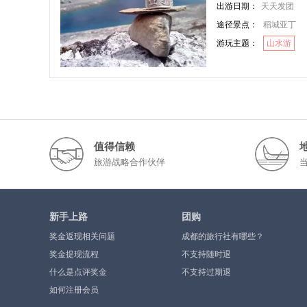
出游日期：
天天发团
途径景点：
稻城亚丁
游玩主题：
山水游
值得信赖
旅游战略合作伙伴
新手上路
团购
奖金返现相关问题
成都的旅行社有哪些？
奖金提现流程
不支持随时退
什么是点评奖金
不支持过期退
如何注册会员