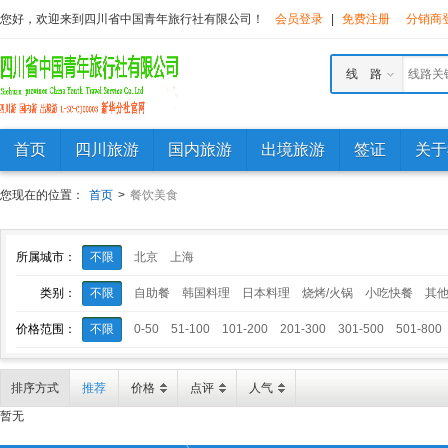
您好，欢迎来到四川省中国青年旅行社有限公司！
会员登录
|
免费注册
分销商
线 路
首页
四川旅游
国内旅游
出境旅游
签证
关于
您现在的位置：
首页
>
餐饮美食
所属城市：
不限
北京
上海
类别：
不限
自助餐
韩国料理
日本料理
烧烤/火锅
小吃快餐
其
价格范围：
不限
0-50
51-100
101-200
201-300
301-500
501-800
排序方式
推荐
价格
点评
人气
暂无