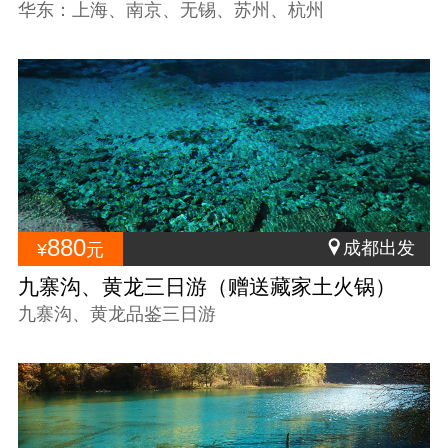
六日游
华东：上海、南京、无锡、苏州、杭州
880
成都出发
¥
元
九寨沟、黄龙三日游（赠送藏家土火锅）
九寨沟、黄龙品鉴三日游