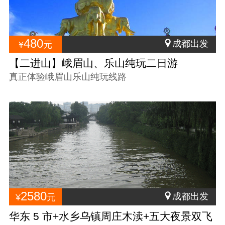
480
成都出发
¥
元
【二进山】峨眉山、乐山纯玩二日游
真正体验峨眉山乐山纯玩线路
2580
成都出发
¥
元
华东 5 市+水乡乌镇周庄木渎+五大夜景双飞