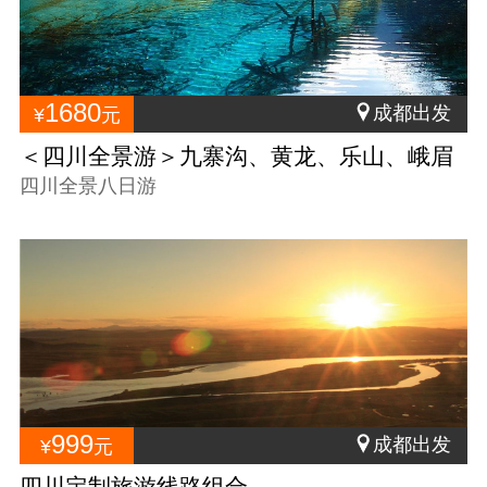
1680
成都出发
¥
元
＜四川全景游＞九寨沟、黄龙、乐山、峨眉
山、都江堰、青城山双汽八日游
四川全景八日游
999
成都出发
¥
元
四川定制旅游线路组合