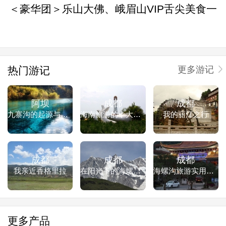
＜豪华团＞乐山大佛、峨眉山VIP舌尖美食一
日游
热门游记
更多游记
阿坝
成都
成都
九寨沟的起源与由来
海南旅游的十大注意事项
我的丽江之行
成都
成都
成都
我亲近香格里拉
在阳光下的海螺沟美景
海螺沟旅游实用手册
更多产品