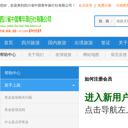
您好，欢迎来到四川省中国青年旅行社有限公司！
会员登录
|
免费注册
分销商
线 路
首页
四川旅游
国内旅游
出境旅游
签证
关于
帮助中心
关于我们
友情链接
网站地图
留言反馈
帮助中心
如何注册会员
新手上路
进入新用
奖金返现相关问题
点击导航左
奖金提现流程
什么是点评奖金