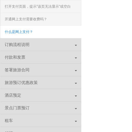
打开支付页面，提示”该页无法显示”或空白
页，可能是什么原因？
开通网上支付需要收费吗？
什么是网上支付？
订购流程说明
付款和发票
签署旅游合同
旅游预订优惠政策
酒店预定
景点门票预订
租车