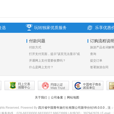
任选
玩转独家优质服务
乐享优惠
付款问题
订购流程说
付款方式
旅游产品名词解
打开支付页面，提示”该页无法显示”或
查询
空白页，可能是什么原因？
开通网上支付需要收费吗？
提交订单
什么是网上支付？
签署旅游合同
关于我们
|
公司备案
|
网站地图
hts Reserved. Powered By
四川省中国青年旅行社有限公司新华分社V6.0.0.0，
68330000 68330022 68623999 | 在线QQ：397942876 | E-mail：397