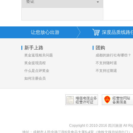
签证
让您放心出游
深度品质线路
新手上路
团购
奖金返现相关问题
成都的旅行社有哪些？
奖金提现流程
不支持随时退
什么是点评奖金
不支持过期退
如何注册会员
Copyright © 2010-2016 四川旅游 All Rig
地址：成都市人民中路三段6号食品大厦6-4室（地铁文殊坊站B出口） | 服务热线：028-