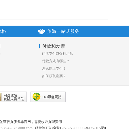
价格
旅游一站式服务
明
付款和发票
释
门店支付或银行汇款
付款方式有哪些？
怎么网上支付？
如何获取发票？
注：签证代办服务非官网，需要收取办理费用
942876@qq.com |
经营许可证编号:L-SC-SJ-00003-A-FS-015蜀IC