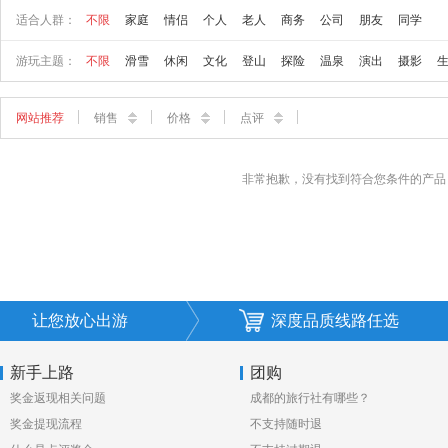
适合人群：
不限
家庭
情侣
个人
老人
商务
公司
朋友
同学
游玩主题：
不限
滑雪
休闲
文化
登山
探险
温泉
演出
摄影
网站推荐
销售
价格
点评
非常抱歉，没有找到符合您条件的产品
让您放心出游
深度品质线路任选
新手上路
团购
奖金返现相关问题
成都的旅行社有哪些？
奖金提现流程
不支持随时退