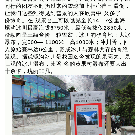
同行的团友不时扔过来的雪球加上担心自己滑倒，
让我们这些难得见到雪景的人在欣喜中 又多了一
份惊奇。在 观景台上可以瞧见全长14．7公里海
螺沟冰川最高海拔6750米，最低海拔仅2850米，
沿纵向呈三级台阶：粒雪盆，冰川的孕育地；大冰
瀑布，宽500— 1100米，高1080米；冰川舌，伸
入原始森林达6公里，形成冰川与森林共存的奇绝
景观。据说螺沟冰川是我国迄今发现的最高大、最
壮观的冰川瀑布，比著 名的黄果树瀑布还要大出
十余倍，瑰丽非凡。