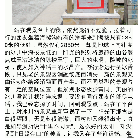
站在观景台上的我，依然觉得不过瘾，拉着同
行的团友坐着海螺沟特有的滑竿来到海拔只有285
0米的低处，虽然仅有2850米，却是地球上同纬度
的冰川中海拔最低的。阳光的照射将寂静的山谷装
点成玉洁冰清的琼楼玉宇；巨大的冰洞、险峻的冰
桥，使人如入神话中的水晶宫。渐行渐远行至冰舌
段，只见老的景观因消融彻底而消失，新的景观又
由运动补给经消融而再产生。而不同类型的景观占
有一定的空间位置，但景观形态极少雷同。美丽的
冰川雪景让我流连忘返，要没有同行团友的催促电
话，我已经忘掉了时间。回到观景点，站在了平台
上，对冰川雪景又重新审视了一下，阳光下那雪是
白得耀眼、天是蓝得清澈、而树却又绿得出奇，真
是如导游所说“十里不同天”。这么好的太阳，却没
见到“日照金山”的美景，让我又存了些许遗憾。坐