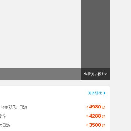
查看更多照片>
更多游玩
4980
+乌镇双飞7日游
¥
起
4288
日游
¥
起
3500
六日游
¥
起