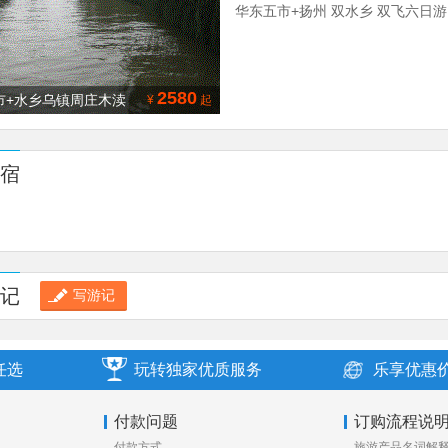
华东五市+扬州 双水乡 双飞六日游
2580
 市+水乡乌镇周庄木渎
¥
起
夜景双飞六日游
宿
记
写游记
任选
玩转独家优质服务
乐享优惠
付款问题
订购流程说
付款方式
旅游产品名词解