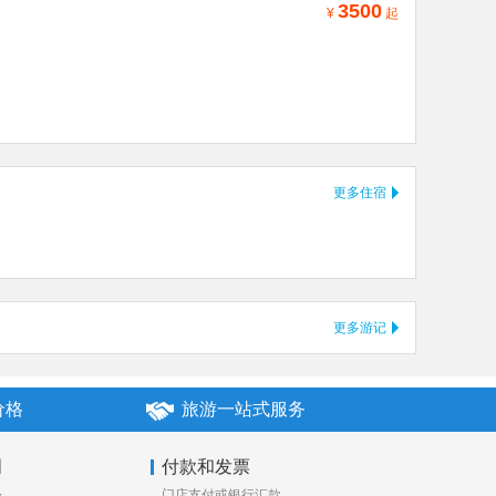
3500
¥
起
更多住宿
更多游记
价格
旅游一站式服务
明
付款和发票
释
门店支付或银行汇款