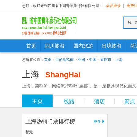
您好，欢迎来到四川省中国青年旅行社有限公司！
会员登录
|
免费
线 
首页
四川旅游
国内旅游
出境旅游
签
您所在位置：
首页
>
目的地指南
>
亚洲
>
中国
>
直辖市
>
上海
上海
ShangHai
上海，简称沪，网络流行称呼“魔都”。是一座极具现代化而又
主页
线路
酒店
景点
上海热销门票排行榜
更多
暂无