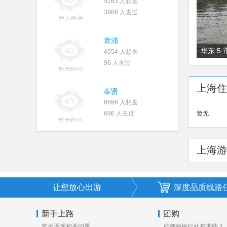
5263 人想去
3986 人去过
青浦
华东 5
4554 人想去
96 人去过
+五大
上海住
奉贤
6696 人想去
696 人去过
暂无
上海游
让您放心出游
深度品质线路
新手上路
团购
奖金返现相关问题
成都的旅行社有哪些？