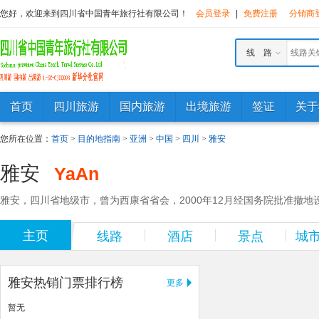
您好，欢迎来到四川省中国青年旅行社有限公司！
会员登录
|
免费注册
分销商
线 路
首页
四川旅游
国内旅游
出境旅游
签证
关于
您所在位置：
首页
>
目的地指南
>
亚洲
>
中国
>
四川
>
雅安
雅安
YaAn
雅安，四川省地级市，曾为西康省省会，2000年12月经国务院批准撤地
主页
线路
酒店
景点
城
雅安热销门票排行榜
更多
暂无