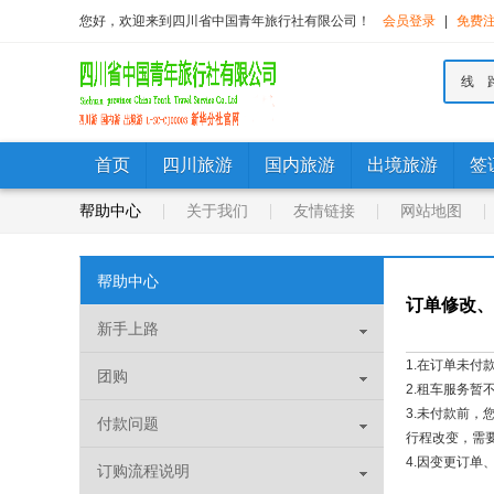
您好，欢迎来到四川省中国青年旅行社有限公司！
会员登录
|
免费
线 
首页
四川旅游
国内旅游
出境旅游
签
帮助中心
关于我们
友情链接
网站地图
帮助中心
订单修改、
新手上路
1.在订单未付
团购
2.租车服务暂
3.未付款前，
付款问题
行程改变，需要
4.因变更订单
订购流程说明