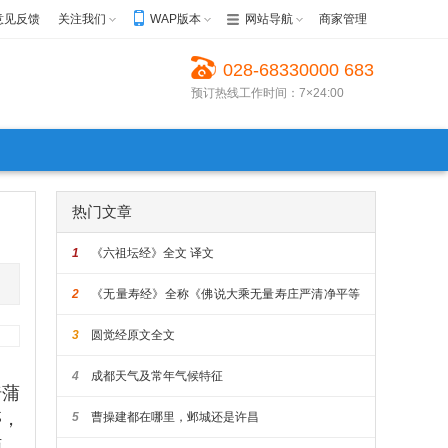
意见反馈
关注我们
WAP版本
网站导航
商家管理
028-68330000 683
预订热线工作时间：7×24:00
30022 68623999
热门文章
1
《六祖坛经》全文 译文
2
《无量寿经》全称《佛说大乘无量寿庄严清净平等
觉经》原文全文
3
圆觉经原文全文
4
成都天气及常年气候特征
倚蒲
亭，
5
曹操建都在哪里，邺城还是许昌
恼，