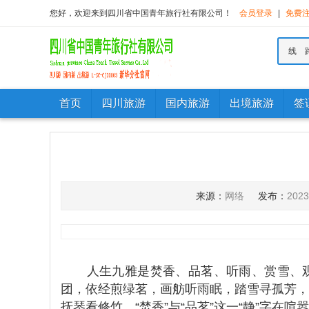
您好，欢迎来到四川省中国青年旅行社有限公司！
会员登录
|
免费
线 
首页
四川旅游
国内旅游
出境旅游
签
来源：
网络
发布：
202
人生九雅是焚香、品茗、听雨、赏雪、观
团，依经煎绿茗，画舫听雨眠，踏雪寻孤芳，
抚琴看修竹。“焚香”与“品茗”这一“静”字