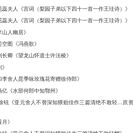
—花蕊夫人《宫词（梨园子弟以下四十一首一作王珪诗）》
—花蕊夫人《宫词（梨园子弟以下四十一首一作王珪诗）》
李山人幽居》
司空图《冯燕歌》
—刘长卿《望龙山怀道士许法棱》
剑》
奉和李舍人昆季咏玫瑰花寄赠徐侍郎》
杨亿《水部何郎中知鄂州》
—徐铉《亚元舍人不替深知猥贻佳作三篇清绝不敢轻…庶
看月》