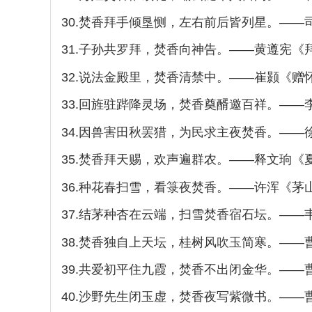
30.焚香拜手倾垦恻，左右前后皆列星。—
31.子孙共罗拜，焚香向神告。——黄遵宪《
32.说法金殿里，焚香清禁中。——崔颢《赠
33.回旌驻跸降灵场，焚香奠醑邀百祥。——
34.因兽害田秋罢猎，为民求主夜焚香。——
35.焚香拜天赐，欢声遍群农。——释文珦《
36.种花春扫雪，看箓夜焚香。——许浑《茅
37.结茅种杏在云端，扫雪焚香宿石坛。——
38.焚香独自上天坛，桂树风吹玉简寒。——
39.共爱初平住九霞，焚香不出闭金华。——
40.沙野先生闭玉虚，焚香夜写紫微书。——