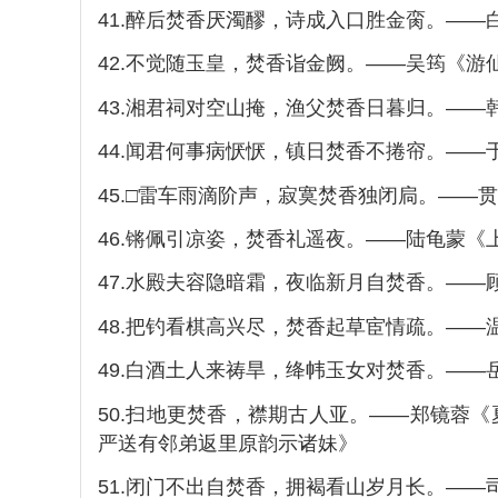
41.醉后焚香厌濁醪，诗成入口胜金脔。——
42.不觉随玉皇，焚香诣金阙。——吴筠《游
43.湘君祠对空山掩，渔父焚香日暮归。——
44.闻君何事病恹恹，镇日焚香不捲帘。—
45.□雷车雨滴阶声，寂寞焚香独闭扃。—
46.锵佩引凉姿，焚香礼遥夜。——陆龟蒙《
47.水殿夫容隐暗霜，夜临新月自焚香。——
48.把钓看棋高兴尽，焚香起草宦情疏。—
49.白酒土人来祷旱，绛帏玉女对焚香。——
50.扫地更焚香，襟期古人亚。——郑镜蓉
严送有邻弟返里原韵示诸妹》
51.闭门不出自焚香，拥褐看山岁月长。——