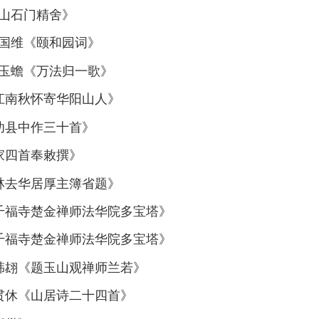
田山石门精舍》
王国维《颐和园词》
白玉蟾《万法归一歌》
江南秋怀寄华阳山人》
功县中作三十首》
家四首奉敕撰》
林去华居厚主簿省题》
登千福寺楚金禅师法华院多宝塔》
登千福寺楚金禅师法华院多宝塔》
韩翃《题玉山观禅师兰若》
贯休《山居诗二十四首》