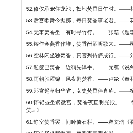
52.修仪承宠住龙池，扫地焚香日午时。—
53.后宫歌舞今抛掷，每日焚香事老君。—
54.无事焚香坐，有时寻竹行。——张籍《题
55.铸作金燕香作堆，焚香酬酒听歌来。——
56.空林闲坐独焚香，真官列侍俨成行。—
57.迎箧已焚香，近鞘先泽手。——元稹《说
58.雨朝胜濯锦，风夜剧焚香。——卢纶《
59.郎官起草归华省，女史焚香伴直庐。——
60.怀铅昼坐紫微宫，焚香夜直明光殿。—
笑耳》
61.静室焚香罢，间吟倚石栏。——释文珦《