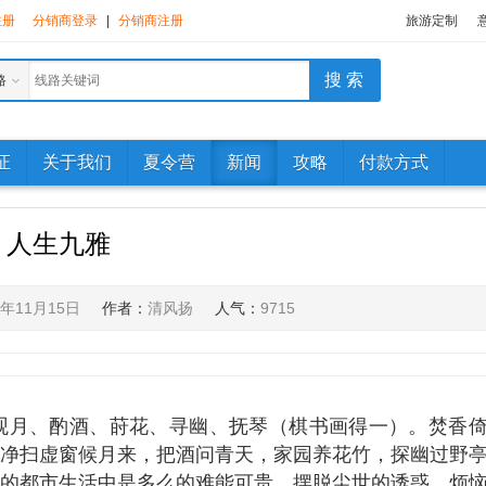
注册
分销商登录
|
分销商注册
旅游定制
路
证
关于我们
夏令营
新闻
攻略
付款方式
人生九雅
3年11月15日
作者：
清风扬
人气：
9715
月、酌酒、莳花、寻幽、抚琴（棋书画得一）。焚香
净扫虚窗候月来，把酒问青天，家园养花竹，探幽过野
在喧嚣的都市生活中是多么的难能可贵，摆脱尘世的诱惑、烦