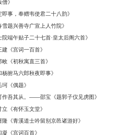
饭僧》
真定即事，奉赠韦使君二十八韵》
《春雪题兴善寺广宣上人竹院》
士院端午贴子二十七首·皇太后阁六首》
王建《宫词一百首》
郑畋《初秋寓直三首》
和杨驸马六郎秋夜即事》
岳珂《偶题》
原可作吾其从。——邵宝《题郭子仪见虏图》
甘立《有怀玉文堂》
—屠隆《青溪道士吟留别京邑诸游好》
和凝《宫词百首》