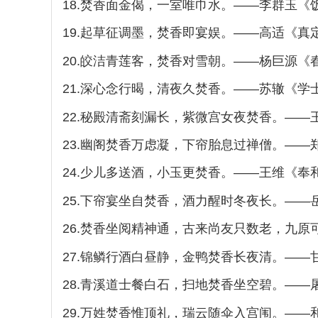
18.焚香面金偈，一室唯巾水。——李群玉《
19.起草征调墨，焚香即宴娱。——高适《
20.皎洁青莲客，焚香对雪朝。——杨巨源
21.深心念行暍，清夜久焚香。——苏辙《学
22.秘殿清斋刻漏长，紫微宫女夜焚香。——
23.幽阁焚香万虑凝，下帘胎息过禅僧。——
24.少儿多送酒，小玉更焚香。——王维《奉
25.下帘宴坐自焚香，酒力醒时冬夜长。——
26.焚香坐阅精神通，古来尚友只数老，九
27.锦鳞行酒白昼静，金鸭焚香长夜清。——
28.青溪道士餐白石，扫地焚香坐空碧。—
29.万姓焚香惟顶礼，瑞云随伞入宫闱。——