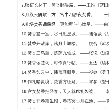
7.暝宿长林下，焚香卧瑶席。——王维《蓝
8.月殿云阶敞上方，宫中习静夜焚香。——
9.礼塔焚香诵藏经，更能拜斗与瞻星。——
10.焚香凝一室，尽日思层城。——陆龟蒙《
11.焚香开敕库，踏月上城楼。——姚合《武
12.焚香三鸟至，炼药九仙成。——张说《道
13.焚香读楚词，时作真行帖。——五迈《读
14.焚香如云屯，幡盖珊珊垂。——岑参《
15.作礼睹灵境，焚香方证疑。——岑参《
16.宫女焚香把经卷，天人就席礼袈裟。——
17.焚香开卷霞生砌，卷箔冥心月在池。——