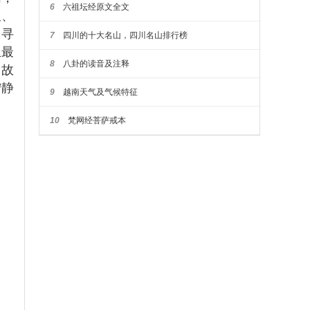
6
六祖坛经原文全文
久、
常寻
7
四川的十大名山，四川名山排行榜
生最
8
八卦的读音及注释
。故
宁静
9
越南天气及气候特征
10
梵网经菩萨戒本