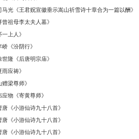
—司马光《王君贶宣徽垂示嵩山祈雪诗十章合为一篇以酬》
拜曾祖母李太夫人墓》
怀一上人》
李峤《汾阴行》
徐世隆《后唐明宗庙》
夏雨应祷》
山赠梁尊师》
韦应物《寄黄尊师》
曹唐《小游仙诗九十八首》
曹唐《小游仙诗九十八首》
曹唐《小游仙诗九十八首》