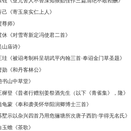
—徐铉《亚元舍人不替深知猥贻佳作三篇清绝不敢轻酬》
齐己《寄玉泉实仁上人》
贾尊师》
—贯休《对雪寄新定冯使君二首》
吴山庙诗》
王珪《被诏考制科呈胡武平内翰三首·奉诏金门草圣题》
曹勋《和丹客林公》
秘书山中草堂》
—王穉登《昔者行赠别姜祭酒先生（以下《青雀集》，隆》
—陆龟蒙《奉和袭美怀华阳润卿博士三首》
荪墅示以杂兴四首乃用危骊塘所次唐子西韵·学得无名氏》
白玉蟾《茶歌》