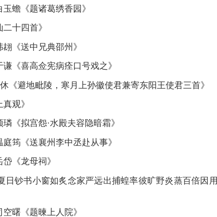
白玉蟾《题诸葛绣香园》
仙二十四首》
韩翃《送中兄典邵州》
—于谦《喜高佥宪病痊口号戏之》
—贯休《避地毗陵，寒月上孙徽使君兼寄东阳王使君三首》
上真观》
顾璘《拟宫怨·水殿夫容隐暗霜》
—温庭筠《送襄州李中丞赴从事》
岳岱《龙母祠》
《夏日钞书小窗如炙念家严远出捕蝗率彼旷野炎蒸百倍因
司空曙《题暕上人院》