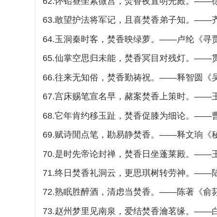
62.怀铅昼坐紫微宫，焚香夜直明光殿。—
63.敢望护法将军记，且喜焚香弟子知。——
64.玉洞秦时客，焚香映绿萝。——卢纶《寻
65.仙掌空思归未能，焚香冥目对残灯。—
66.往来无知俗，焚香勤祷祝。——释智圆《
67.宫床赐笔宣名早，赭案焚香上策时。——
68.它年肯约移玉趾，焚香促膝为细论。——
69.赋诗閒点笔，勘易静焚香。——释文珦《
70.是时先帝论封禅，焚香日坐蓬莱殿。—
71.终日焚香礼洞云，更思琪树转劳神。—
72.熟眠胜醉酒，清虑当焚香。——陈著《俞
73.赵州梦里见南泉，爱结焚香瀹茗缘。——