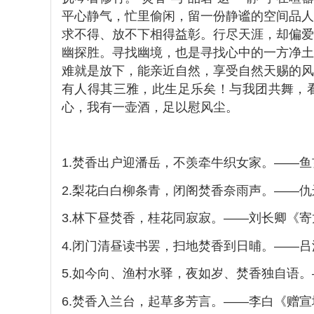
平心静气，忙里偷闲，留一份静谧的空间品人
求不得、放不下相得益彰。行尽天涯，却偏爱
幽探胜。寻找幽境，也是寻找心中的一方净土
难就是放下，能亲近自然，享受自然天赐的风
有人得其三雅，此生足乐矣！与我团共舞，
心，我有一壶酒，足以慰风尘。
1.焚香出户迎潘岳，不羡牵牛织女家。——
2.梨花白白柳条青，闭阁焚香奈雨声。——仇
3.林下昼焚香，桂花同寂寂。——刘长卿《
4.闭门清昼读书罢，扫地焚香到日晡。——
5.如今向、渔村水驿，夜如岁、焚香独自语。
6.焚香入兰台，起草多芳言。——李白《赠