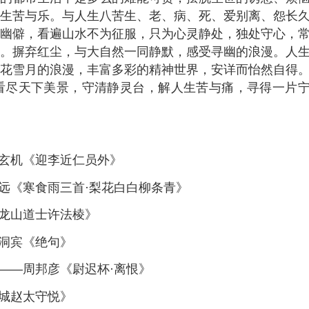
生苦与乐。与人生八苦生、老、病、死、爱别离、怨长
幽僻，看遍山水不为征服，只为心灵静处，独处守心，
。摒弃红尘，与大自然一同静默，感受寻幽的浪漫。人
花雪月的浪漫，丰富多彩的精神世界，安详而怡然自得
看尽天下美景，守清静灵台，解人生苦与痛，寻得一片
鱼玄机《迎李近仁员外》
远《寒食雨三首·梨花白白柳条青》
寄龙山道士许法棱》
吕洞宾《绝句》
——周邦彦《尉迟杯·离恨》
宣城赵太守悦》