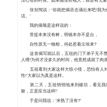
没心智的时候。如果随便轻视人，就会有无量
张别驾说：‘你就把偈语念诵出来吧!我为
话。’
我的偈颂是这样说的：
菩提本来没有树，明镜本亦不是台，
自性原无一物相，何处惹着尘埃来?
这首偈写就以后，五祖的门下弟子无不赞叹
人哩!为何才没多久的时间，他竟然成就了肉身
五祖看到大家这样大惊小怪，恐怕有人对我
性!’大家以为真是这样。
第二天，五祖悄悄地来到碓坊，看见我腰
躯，正是应当这样!’
于是问我说：‘米熟了没有?’