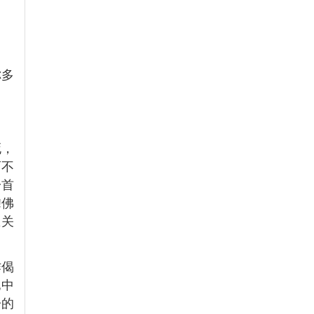
你多
死，
而不
一首
!佛
急关
作偈
他中
子的