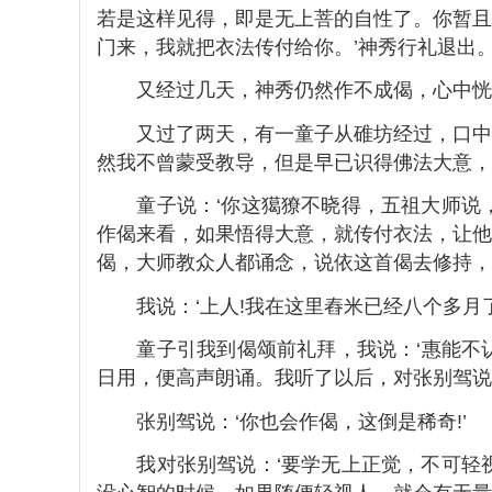
若是这样见得，即是无上菩的自性了。你暂且
门来，我就把衣法传付给你。’神秀行礼退出
又经过几天，神秀仍然作不成偈，心中恍惚
又过了两天，有一童子从碓坊经过，口中诵
然我不曾蒙受教导，但是早已识得佛法大意，就
童子说：‘你这獦獠不晓得，五祖大师说，
作偈来看，如果悟得大意，就传付衣法，让他
偈，大师教众人都诵念，说依这首偈去修持，
我说：‘上人!我在这里舂米已经八个多月了
童子引我到偈颂前礼拜，我说：‘惠能不认
日用，便高声朗诵。我听了以后，对张别驾说
张别驾说：‘你也会作偈，这倒是稀奇!’
我对张别驾说：‘要学无上正觉，不可轻视