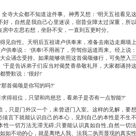
寺大众都不知道这件事。神秀又想：‘明天五祖看见
不好，自然是我自己心里迷误，宿昔业障太过深重，所
秀在房中左思右想，坐卧不安，一直到五更时分。
见自性。天明后五祖请卢供奉来，准备去南边走廊墙
卢供奉说： ‘供奉!不用画了，劳驾你远道而来。经上说
大众诵念受持。如果能够依照这首偈颂修行，可免堕入
。’于是告诉弟子们应当对偈焚香恭敬礼拜，大家都诵持
赞歎说：‘很好!’
首偈颂是你写的吗?’
得祖位，只望和尚慈悲，看弟子是否有一点智能?’
，只是门外汉一个，未曾进门入室。这样的见解，要
必须言下就能认识自己的本心，见到自己的本性是不生
性一切万法无滞无碍;只要能认识真如自性,自然一切
如如不动的心，就是离绝人我、法我二执而显现的真实