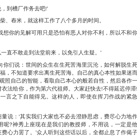
到槽厂作务去吧!’
柴、舂米，就这样工作了八个多月的时间。
想你的见解可用只是恐怕有恶人对你不利，所以不和
一直不敢走到法堂前来，以免引人生疑。’
你们说：世间的众生在生死苦海里沉沦，如何解脱生
福，不知道要求出离生死苦海。自己的真心本性如果迷
去观照自己的智能，看取自己本心的般若自性，然后各作
付衣法给你，作为第六代祖师。大家赶快去!不得延迟停滞
，一言之下自能得见。这样的人，即使在挥刀作战的紧
说：‘其实我们大家也不必去澄静思虑，费尽心力地
用呢?神秀上座现在是我们的教授师，不用说，一定是
费心力罢了。’众人听到这些话以后，全都止息了作偈