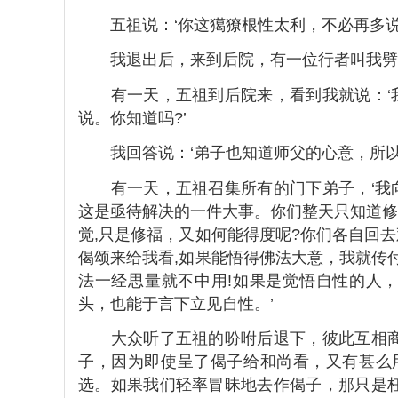
五祖说：‘你这獦獠根性太利，不必再多说，
我退出后，来到后院，有一位行者叫我劈
有一天，五祖到后院来，看到我就说：‘我
说。你知道吗?’
我回答说：‘弟子也知道师父的心意，所以
有一天，五祖召集所有的门下弟子，‘我向
这是亟待解决的一件大事。你们整天只知道修
觉,只是修福，又如何能得度呢?你们各自回
偈颂来给我看,如果能悟得佛法大意，我就传
法一经思量就不中用!如果是觉悟自性的人
头，也能于言下立见自性。’
大众听了五祖的吩咐后退下，彼此互相商量
子，因为即使呈了偈子给和尚看，又有甚么
选。如果我们轻率冒昧地去作偈子，那只是枉