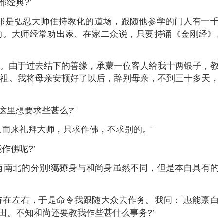
经典?’
是弘忍大师住持教化的道场，跟随他参学的门人有一
。大师经常劝出家、在家二众说，只要持诵《金刚经》
由于过去结下的善缘，承蒙一位客人给我十两银子，
祖。我将母亲安顿好了以后，辞别母亲，不到三十多天
里想要求些甚么?’
而来礼拜大师，只求作佛，不求别的。’
佛呢?’
南北的分别!獦獠身与和尚身虽然不同，但是本自具有
左右，于是命令我跟随大众去作务。我问：‘惠能禀
福田。不知和尚还要教我作些甚什么事务?’