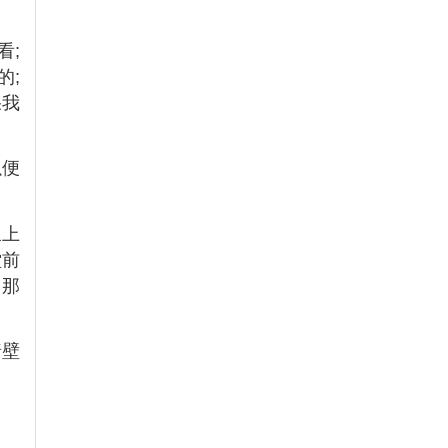
看;
的;
果我
以便
呈上
堂前
，那
墙壁