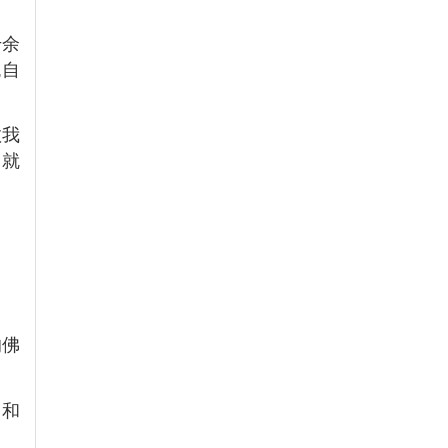
千余
,自
教我
，就
的佛
白和