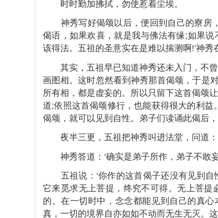
时时勤加拂拭，勿使惹着尘埃。
神秀写好偈颂以后，便回到自己的寮房，全
偈语，如果欢喜，就是我与佛法有缘;如果说
该得法。五祖的圣意实在是难以揣测啊!’神
其实，五祖早已知道神秀还未入门，不曾得
画图相。这时忽然看到神秀那首偈颂，于是对
所有相，都是虚妄的。所以只留下这首偈颂让
道;依照这首偈颂修行，也能获得很大的利益
偈颂，就可以见到自性。弟子们读诵此偈后，都
夜半三更，五祖把神秀叫进法堂，问道：‘那
神秀答道：‘确实是弟子所作，弟子不敢妄求
五祖说：‘你作的这首偈子还没有见到自性
它来觅求无上菩提，终究不可得。无上菩提
的。在一切时中，念念都能见到自己的真心本
真，一切的境界自亦如如不动而无生无灭。这