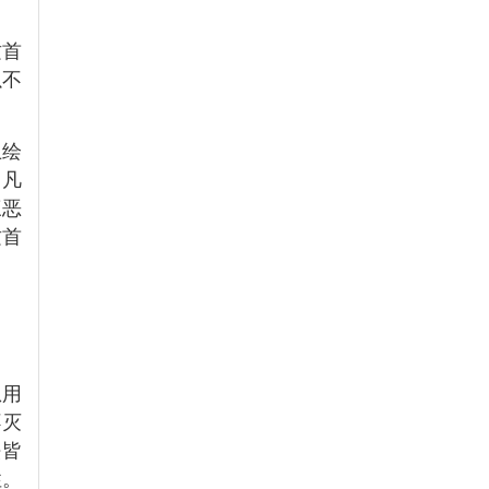
这首
以不
上绘
：凡
三恶
这首
想用
不灭
法皆
性。