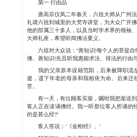
第一 行由品
唐高宗仪凤二年春天，六祖大师从广州法性
礼请六祖到城里的大梵寺讲堂，为大众广开佛
他的部属三十多人，以及当时学术界的领袖、
大师礼座，希望听闻佛法要义。
六祖对大众说：“善知识!每个人的菩提自性
佛。善知识!先且听我惠能求法、得法的行由
我的父亲原本设籍范阳，后来被降职流放
逝，遗下年老的母亲和我相依为命。后来迁
苦。
有一天，有位顾客买柴，嘱咐我把柴送到客
客人正在读诵佛经。我一听那位客人所诵的经
的是甚么经?’
客人答说：‘《金刚经》。’