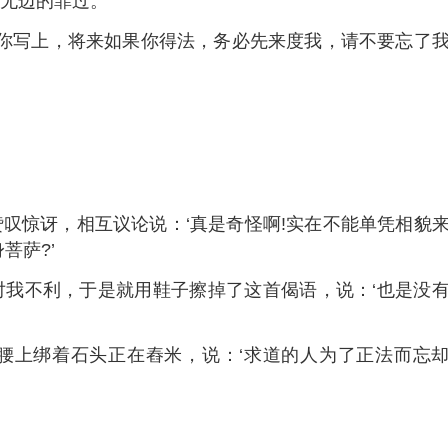
无边的罪过。’
你写上，将来如果你得法，务必先来度我，请不要忘了
惊讶，相互议论说：‘真是奇怪啊!实在不能单凭相貌
菩萨?’
不利，于是就用鞋子擦掉了这首偈语，说：‘也是没
上绑着石头正在舂米，说：‘求道的人为了正法而忘