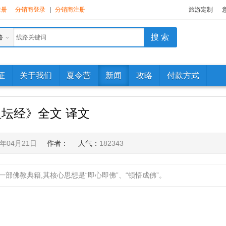
注册
分销商登录
|
分销商注册
旅游定制
路
证
关于我们
夏令营
新闻
攻略
付款方式
坛经》全文 译文
9年04月21日
作者：
人气：
182343
部佛教典籍,其核心思想是“即心即佛”、“顿悟成佛”。