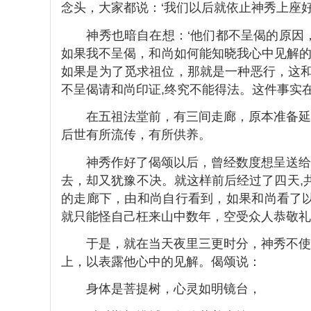
念头，大家都说：‘我们以后就依止神秀上座好
神秀也暗自在想：‘他们都不呈偈的原因，
如果我不呈偈，和尚如何能知晓我心中见解的
如果是为了觅求祖位，那就是一种恶行，这和
不呈偈请和尚印证,终究不能得法。这件事实在
在五祖法堂前，有三间走廊，原本准备延请
后世有所流传，有所供养。
神秀作好了偈颂以后，曾经数度想呈送给五
去，却又犹豫不决。就这样前后经过了四天,
的走廊下，由和尚自行看到，如果和尚看了以
就只能怪自己枉来山中数年，空受众人恭敬礼
于是，就在当天夜里三更时分，神秀不使人
上，以表露他心中的见解。偈颂说：
身体是菩提树，心灵如明镜台，