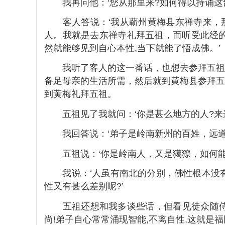
我再问他：‘您从那里来?如何得以持诵这部
客人答说：‘我从蕲州黄梅县东禅寺来，那
人。我就是去东禅寺礼拜五祖，而听受此经的
然就能够见到自心本性,当下就能了悟成佛。’
我听了客人的这一番话，也想去参拜五祖。
备足母亲的生活所需，然后就到黄梅县参拜五
到黄梅礼拜五祖。
五祖见了我就问：‘你是甚么地方的人?来这
我回答说：‘弟子是岭南新州的百姓，远道
五祖说：‘你是岭南人，又是獦獠，如何能作
我说：‘人虽有南北的分别，佛性根本没有
性又有甚么差别呢?’
五祖还想和我多谈些话，但看见徒众随侍在
尚!弟子自心常常涌现智能,不离自性,这就是