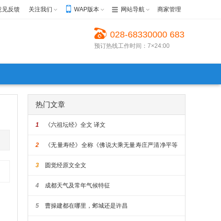
意见反馈
关注我们
WAP版本
网站导航
商家管理
028-68330000 683
预订热线工作时间：7×24:00
30022 68623999
热门文章
1
《六祖坛经》全文 译文
2
《无量寿经》全称《佛说大乘无量寿庄严清净平等
觉经》原文全文
3
圆觉经原文全文
4
成都天气及常年气候特征
5
曹操建都在哪里，邺城还是许昌