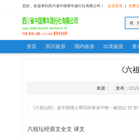
您好，欢迎来到四川省中国青年旅行社有限公司！
会员登录
|
免费
线 
首页
四川旅游
国内旅游
出境旅游
签
《六祖
来源：
发布：
201
《六祖坛经》是中国僧人撰写的著述中唯一被冠以“经”的一
六祖坛经原文全文 译文