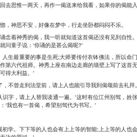
回去思惟一两天，再作一偈送来给我看，如果你的偈能
。
，神思不安，好像在梦中，行走坐卧都闷闷不乐。
念着神秀的偈，我一听就知道这首偈还没有见到自性
问童子说：‘你诵的是甚么偈呢?’
人生最重要的事是生死;大师要传付衣钵佛法，所以命
作第六代祖师。神秀上座在南边走廊的墙壁上写了这首
可得大利益。’
，不曾走到法堂前，请上人也能引导我到偈颂前去礼拜。
识字，请上人替我读通一遍。’这时有位江州别驾，姓
：‘我也有一首偈，希望别驾代为书写。’
初学。下下等的人也会有上上等的智能;上上等的人也