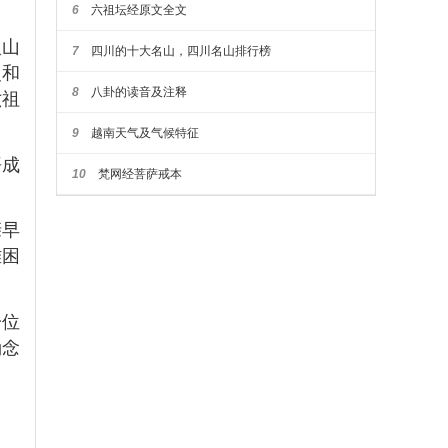
6
六祖坛经原文全文
入山
7
四川的十大名山，四川名山排行榜
史和
8
八卦的读音及注释
六祖
9
越南天气及气候特征
悟成
10
梵网经菩萨戒本
亲早
难困
一位
诵念