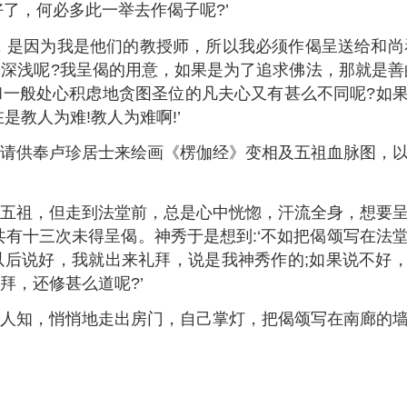
了，何必多此一举去作偈子呢?’
是因为我是他们的教授师，所以我必须作偈呈送给和尚
深浅呢?我呈偈的用意，如果是为了追求佛法，那就是善
一般处心积虑地贪图圣位的凡夫心又有甚么不同呢?如
是教人为难!教人为难啊!’
供奉卢珍居士来绘画《楞伽经》变相及五祖血脉图，
祖，但走到法堂前，总是心中恍惚，汗流全身，想要
共有十三次未得呈偈。神秀于是想到:‘不如把偈颂写在法
后说好，我就出来礼拜，说是我神秀作的;如果说不好
拜，还修甚么道呢?’
知，悄悄地走出房门，自己掌灯，把偈颂写在南廊的