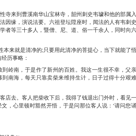
寺来到曹溪南华山宝林寺，韶州刺史韦璩和他的部属
法因缘，演说法要。六祖登坛陞座时，闻法的人有韦刺
学者等三十多人，暨僧、尼、道、俗一千余人，同时向
本来就是清净的;只要用此清净的菩提心，当下就能了
与经历事略：
到岭南，于是作了新州的百姓。我这一生很不幸，父
移到南海，每天只靠卖柴来维持生计，日子过得十分艰
店去。客人把柴收下后，我得了钱退出门外时，看见
文，心里顿时豁然开悟，于是问那位客人说：‘请问您