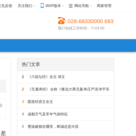
意见反馈
关注我们
WAP版本
网站导航
商家管理
028-68330000 683
预订热线工作时间：7×24:00
30022 68623999
热门文章
1
《六祖坛经》全文 译文
2
《无量寿经》全称《佛说大乘无量寿庄严清净平等
觉经》原文全文
3
圆觉经原文全文
冷
4
成都天气及常年气候特征
5
曹操建都在哪里，邺城还是许昌
著差