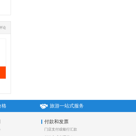
价格
旅游一站式服务
明
付款和发票
释
门店支付或银行汇款