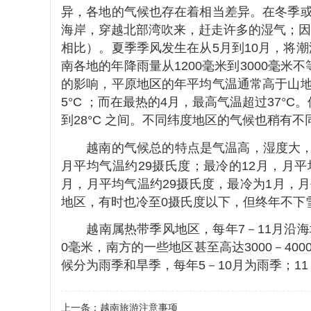
异，各地的气候也存在着相当差异。在冬季或
海岸，穿越北部湾吹来，赶走许多的湿气；因
相比）。夏季季风发生在从5月到10月，将
南各地的年降雨量从1200毫米到3000毫米
的影响，平原地区的年平均气温通常高于山地
5°C ；而在最热的4月，最高气温超过37°
到28°C 之间。不同纬度地区的气候也稍有
越南的气候总的特点是气温高，湿度大，风
月平均气温约29摄氏度；最冷的12月，月
月，月平均气温约29摄氏度，最冷为1月，
地区，有时也冷至0摄氏度以下，但终年不下
越南属热带季风地区，每年7－11月沿海地
0毫米，南方的一些地区甚至高达3000－40
候分为雨季和旱季，每年5－10月为雨季；1
上一条：
越南旅游注意事项