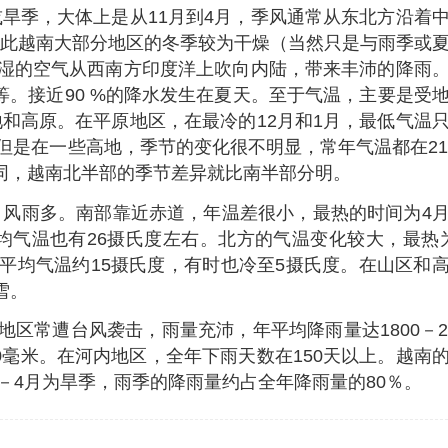
旱季，大体上是从11月到4月，季风通常从东北方沿着
此越南大部分地区的冬季较为干燥（当然只是与雨季或
潮湿的空气从西南方印度洋上吹向内陆，带来丰沛的降雨
不等。接近90 %的降水发生在夏天。至于气温，主要是受
和高原。在平原地区，在最冷的12月和1月，最低气温
C。但是在一些高地，季节的变化很不明显，常年气温都在21
不同，越南北半部的季节差异就比南半部分明。
雨多。南部靠近赤道，年温差很小，最热的时间为4
平均气温也有26摄氏度左右。北方的气温变化较大，最热
月平均气温约15摄氏度，有时也冷至5摄氏度。在山区和
雪。
区常遭台风袭击，雨量充沛，年平均降雨量达1800－2
00毫米。在河内地区，全年下雨天数在150天以上。越南
1－4月为旱季，雨季的降雨量约占全年降雨量的80％。