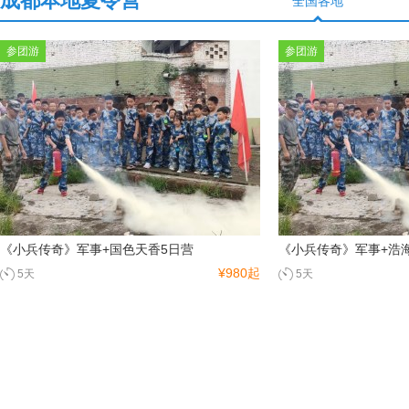
成都本地夏令营
全国各地
参团游
参团游
《小兵传奇》军事+国色天香5日营
《小兵传奇》军事+浩
¥980起
5天
5天