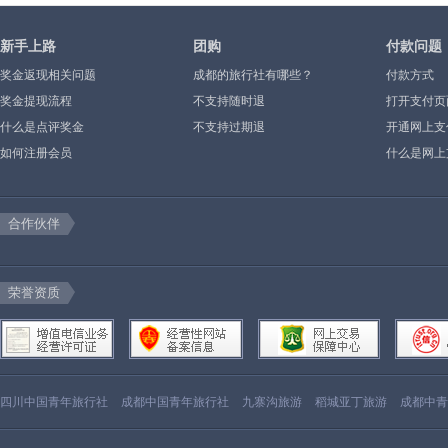
新手上路
团购
付款问题
奖金返现相关问题
成都的旅行社有哪些？
付款方式
奖金提现流程
不支持随时退
打开支付页
什么是点评奖金
不支持过期退
示”或空白
开通网上支
如何注册会员
什么是网上
合作伙伴
荣誉资质
四川中国青年旅行社
成都中国青年旅行社
九寨沟旅游
稻城亚丁旅游
成都中青