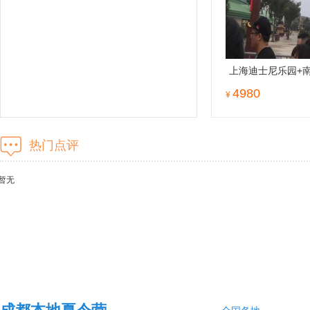
上海迪士尼乐园+南
双飞7日游
4980
¥
热门点评
暂无