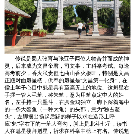
传说是蜀人张育与张亚子两位人物合并而成的神
灵，后来成为文昌帝君，司文事，主科举考试。每逢
高考前夕，香火虽贵但七曲山香火极旺，特别是文昌
正殿对面魁星楼，供奉的魁星是“文昌第一化身”，在
儒士学子心目中魁星具有至高无上的地位。这魁星右
手握一管大毛笔，称朱笔，意为用笔点定中人的姓
名，左手持一只墨斗，右脚金鸡独立，脚下踩着海中
的一条大鳌鱼（一种大龟）的头部，意为“独占鳌
头”，左脚摆出扬起后踢的样子以求在造形上呼
应“魁”字右下的一笔大弯勾，脚上是北斗七星，读书
人在魁星楼拜魁星，祈求在科举中榜上有名。传说魁