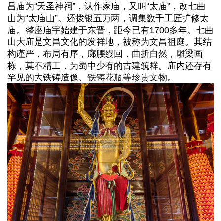
昌庙为“天圣神祠”，认作家庙，又叫“太庙”，改七曲
山为“太庙山”。还拨银五万两，调集数千工匠扩修太
庙。整座庙宇始建于东晋，距今已有1700多年。七曲
山大庙是文昌文化的发祥地，被称为文昌祖庭。其结
构谨严，布局有序，廊腰缦回，曲折自然，雕梁画
栋，莫不精工，为蜀中少有的古建筑群。庙内还存有
罕见的大铁铸造像、铁铸花瓶等珍贵文物。