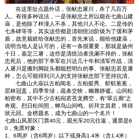
在这里扯点题外话，张献忠屠川，杀了几百万
人。有很多种说法，一是张献忠之所以能在七曲山建
庙，是他除了梓潼人不杀，其他川人不论。二是传的
七杀碑等等，其实这些都是清朝统治阶级为了缓和茅
盾，故意栽赃给张献忠的，首先来说，能给他建庙，
说明当地人是认可的，还有一条很重要，那就是扬州
十日，嘉定三屠，这些是清统治者洗涮不掉的，张献
忠死后，他的部下率军在川达几十年和清军作战，清
人屠川是搬到脚趾头都能想明白的事。张献忠若是屠
种，怎么可能得到川人的支持张献忠部下坚持抗清。
七曲山大庙以古柏闻名，古柏挺秀、郁郁葱葱，
层林冠盖，四季常绿，疏条交映，幽雅静谧。山间松
柏密布，其中不少古柏宛若苍龙腾空，有“翠云廊”之
奇观。烈日松间照，蝉鸟山间鸣。祈
拜
文昌君，终得
状元回。金榜题名，成为七曲山的一个名片！
七曲山风景区门票40元，观光车20元往返，通票是6
0，免票对象：
1、6周岁（含6周岁）以下或身高1.4米（含1.4米）