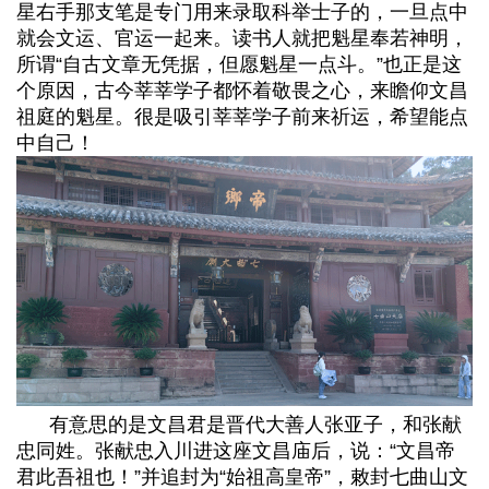
星右手那支笔是专门用来录取科举士子的，一旦点中
就会文运、官运一起来。读书人就把魁星奉若神明，
所谓“自古文章无凭据，但愿魁星一点斗。”也正是这
个原因，古今莘莘学子都怀着敬畏之心，来瞻仰文昌
祖庭的魁星。很是吸引莘莘学子前来祈运，希望能点
中自己！
有意思的是文昌君是晋代大善人张亚子，和张献
忠同姓。张献忠入川进这座文昌庙后，说：“文昌帝
君此吾祖也！”并追封为“始祖高皇帝”，敕封七曲山文