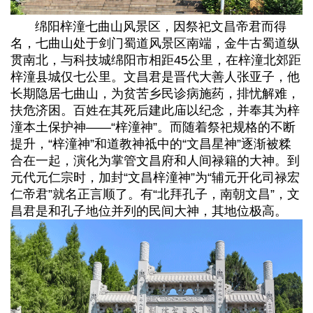
绵阳梓潼七曲山风景区，因祭祀文昌帝君而得
名，七曲山处于剑门蜀道风景区南端，金牛古蜀道纵
贯南北，与科技城绵阳市相距45公里，在梓潼北郊距
梓潼县城仅七公里。文昌君是晋代大善人张亚子，他
长期隐居七曲山，为贫苦乡民诊病施药，排忧解难，
扶危济困。百姓在其死后建此庙以纪念，并奉其为梓
潼本土保护神——“梓潼神”。而随着祭祀规格的不断
提升，“梓潼神”和道教神祗中的“文昌星神”逐渐被糅
合在一起，演化为掌管文昌府和人间禄籍的大神。到
元代元仁宗时，加封“文昌梓潼神”为“辅元开化司禄宏
仁帝君”就名正言顺了。有“北拜孔子，南朝文昌”，文
昌君是和孔子地位并列的民间大神，其地位极高。