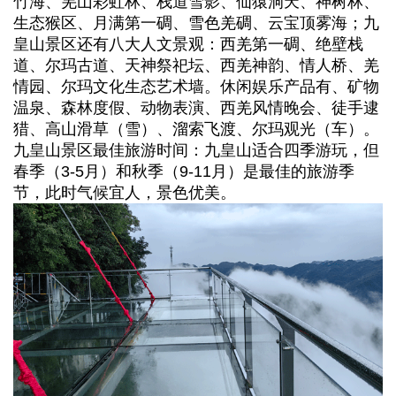
竹海、羌山彩虹林、栈道雪影、仙猿洞天、神树林、
生态猴区、月满第一碉、雪色羌碉、云宝顶雾海；九
皇山景区还有八大人文景观：西羌第一碉、绝壁栈
道、尔玛古道、天神祭祀坛、西羌神韵、情人桥、羌
情园、尔玛文化生态艺术墙。休闲娱乐产品有、矿物
温泉、森林度假、动物表演、西羌风情晚会、徒手逮
猎、高山滑草（雪）、溜索飞渡、尔玛观光（车）。
‌九皇山景区最佳旅游时间‌：九皇山适合四季游玩，但
春季（3-5月）和秋季（9-11月）是最佳的旅游季
节，此时气候宜人，景色优美。