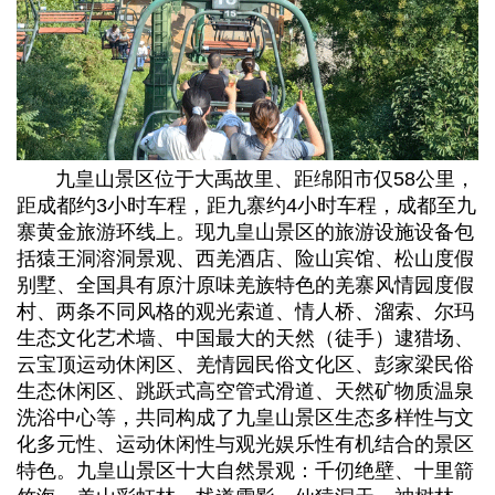
九皇山
景区位于大禹故里、距绵阳市仅58公里，
距成都约3小时车程，距九寨约4小时车程，成都至九
寨黄金旅游环线上。现九皇山景区的旅游设施设备包
括猿王洞溶洞景观、西羌酒店、险山宾馆、松山度假
别墅、全国具有原汁原味羌族特色的羌寨风情园度假
村、两条不同风格的观光索道、情人桥、溜索、尔玛
生态文化艺术墙、中国最大的天然（徒手）逮猎场、
云宝顶运动休闲区、羌情园民俗文化区、彭家梁民俗
生态休闲区、跳跃式高空管式滑道、天然矿物质温泉
洗浴中心等，共同构成了九皇山景区生态多样性与文
化多元性、运动休闲性与观光娱乐性有机结合的景区
特色。九皇山景区十大自然景观：千仞绝壁、十里箭