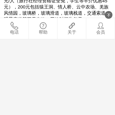
元/人（旅行社经理资格证全免，学生等半介优惠45
元），200元包括猿王洞、‌情人桥、‌云中农场、‌羌族
风情园，玻璃桥，玻璃滑道，玻璃栈道，交通索道，
观景索道等三天有效，开放时间为每天08:00-18:0
0，确保了游客有充足的时间探索这个美丽的景区，
可自行规划时间，夏季推荐带小孩前往。
电话
帮助
关于
会员
热门评论
游客
e
2025-12-03 22:04:28
更多点评 >