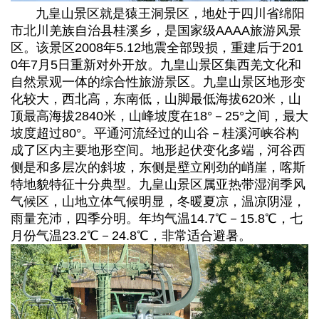
九皇山景区就是猿王洞景区，地处于‌四川省绵阳
市‌北川羌族自治县桂溪乡，是国家级AAAA旅游风景
区。该景区2008年5.12地震全部毁损，重建后于201
0年7月5日重新对外开放。九皇山景区集西羌文化和
自然景观一体的综合性旅游景区。九皇山景区地形变
化较大，西北高，东南低，山脚最低海拔620米，山
顶最高海拔2840米，山峰坡度在18°－25°之间，最大
坡度超过80°。平通河流经过的山谷－桂溪河峡谷构
成了区内主要地形空间。地形起伏变化多端，河谷西
侧是和多层次的斜坡，东侧是壁立刚劲的峭崖，喀斯
特地貌特征十分典型。九皇山景区属亚热带湿润季风
气候区，山地立体气候明显，冬暖夏凉，温凉阴湿，
雨量充沛，四季分明。年均气温14.7℃－15.8℃，七
月份气温23.2℃－24.8℃，非常适合避暑。