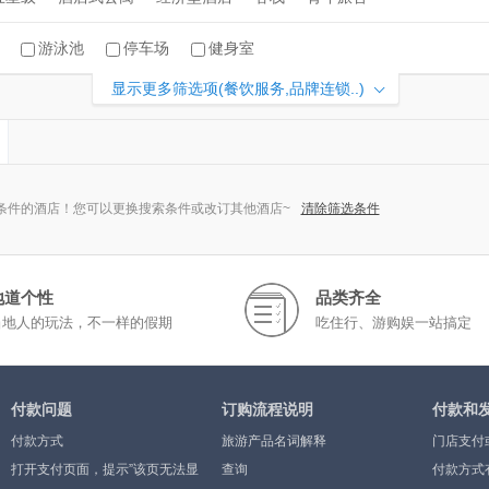
游泳池
停车场
健身室
显示更多筛选项(餐饮服务,品牌连锁..)
条件的酒店！您可以更换搜索条件或改订其他酒店~
清除筛选条件
地道个性
品类齐全
当地人的玩法，不一样的假期
吃住行、游购娱一站搞定
付款问题
订购流程说明
付款和
付款方式
旅游产品名词解释
门店支付
打开支付页面，提示”该页无法显
查询
付款方式