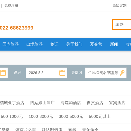
|
免费注册
高级定制
线路
022 68623999
国内旅游
出境旅游
签证
关于我们
夏令营
新闻
攻
退房
关键词
稻城亚丁酒店
四姑娘山酒店
海螺沟酒店
自贡酒店
宜宾酒店
500-1000元
1000-3000元
3000-5000元
5000元以上
五星级
酒店式公寓
经济型酒店
客栈
青年旅舍