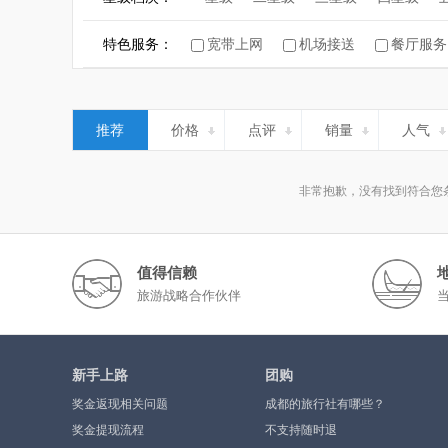
特色服务：
宽带上网
机场接送
餐厅服务
推荐
价格
点评
销量
人气
非常抱歉，没有找到符合您
值得信赖
旅游战略合作伙伴
新手上路
团购
奖金返现相关问题
成都的旅行社有哪些？
奖金提现流程
不支持随时退