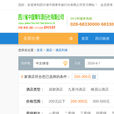
您好，欢迎来到四川省中国青年旅行社有限公司官方网站！
会员登录
24小时服务热线
028-68330000 68330
全部分类
首页
四川旅游
您所在位置：
首页
>
酒店
>
酒店列表
目的地
入住
0
家酒店符合您已选择的条件：
200-300元
酒店类型：
成都酒店
九寨沟酒店
峨眉山酒店
境外酒店
价格范围：
200元以下
200-300元
300-500元
星级档次：
一星级
二星级
三星级
四星级