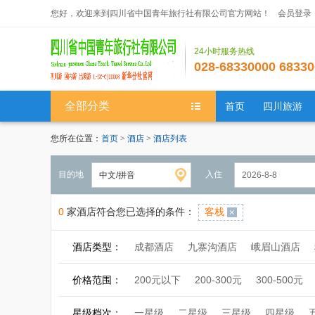
您好，欢迎来到四川省中国青年旅行社有限公司官方网站！
会员登录
24小时服务热线
028-68330000 68330
全部分类
首页
四川旅游
您所在位置：
首页
>
酒店
>
酒店列表
目的地
入住
0
家酒店符合您已选择的条件：
客栈
酒店类型：
成都酒店
九寨沟酒店
峨眉山酒店
境外酒店
价格范围：
200元以下
200-300元
300-500元
星级档次：
一星级
二星级
三星级
四星级