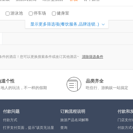
游泳池
停车场
健身室
显示更多筛选项(餐饮服务,品牌连锁..)
条件的酒店！您可以更换搜索条件或改订其他酒店~
清除筛选条件
地道个性
品类齐全
当地人的玩法，不一样的假期
吃住行、游购娱一站搞定
付款问题
订购流程说明
付款和
付款方式
旅游产品名词解释
门店支付
打开支付页面，提示”该页无法显
查询
付款方式