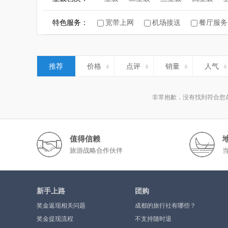
特色服务：
宽带上网
机场接送
餐厅服务
推荐
价格
点评
销量
人气
非常抱歉，没有找到符合您
值得信赖
旅游战略合作伙伴
新手上路
团购
奖金返现相关问题
成都的旅行社有哪些？
奖金提现流程
不支持随时退