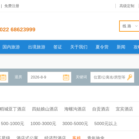
|
免费注册
高级定制
线路
022 68623999
国内旅游
出境旅游
签证
关于我们
夏令营
新闻
攻
退房
关键词
稻城亚丁酒店
四姑娘山酒店
海螺沟酒店
自贡酒店
宜宾酒店
500-1000元
1000-3000元
3000-5000元
5000元以上
五星级
酒店式公寓
经济型酒店
客栈
青年旅舍