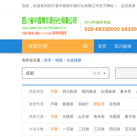
您好，欢迎来到四川省中国青年旅行社有限公司官方网站！
会员登录
24小时服务热线
028-68330000 68330
全部分类
首页
四川旅游
您所在位置：
首页
>
线路
>
出发线路
成都
出发
线路类型：
不限
四川旅游
国内旅游
出境旅游
夏令营
参团性质：
不限
参团游
自由行
团队游
自驾游
线路主题：
不限
古镇游
山水游
海岛游
乐园游
蜜月游
出游天数：
不限
一日游
二日游
三日游
四日游
五日游