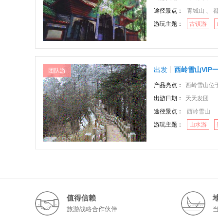
途径景点：
青城山 、 
游玩主题：
古镇游
出发
西岭雪山VIP
团队游
产品亮点：
西岭雪山位于四川省
出游日期：
天天发团
途径景点：
西岭雪山
游玩主题：
山水游
值得信赖
旅游战略合作伙伴