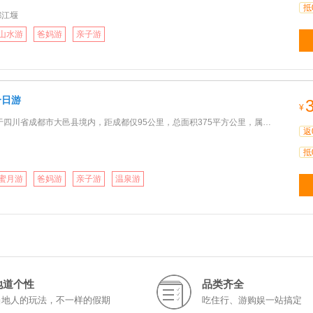
抵
都江堰
山水游
爸妈游
亲子游
一日游
¥
成都市大邑县境内，距成都仅95公里，总面积375平方公里，属世界自然遗产、大熊猫栖息地、AAAA级旅游景区、国
返
抵
蜜月游
爸妈游
亲子游
温泉游
地道个性
品类齐全
当地人的玩法，不一样的假期
吃住行、游购娱一站搞定