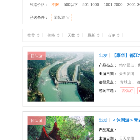
线路价格：
不限
500以下
501-1000
1001-2000
2001-3
已选条件：
团队游
推荐
价格
天数
最新
点评
出发
【豪华】都江
团队游
产品亮点：
精华景点：世界
出游日期：
天天发团
途径景点：
青城山 、 
游玩主题：
古镇游
出发
＜休闲游＞青
团队游
产品亮点：
出游日期：
天天发团