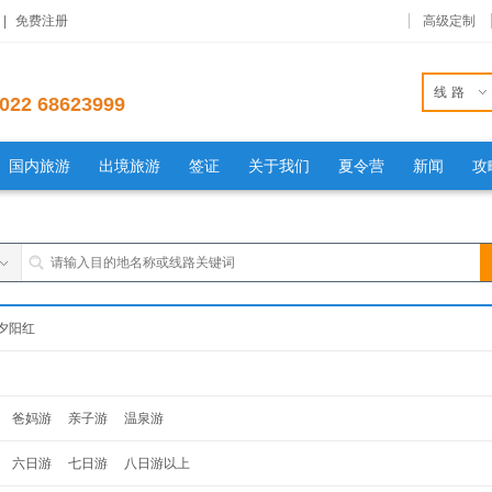
|
免费注册
高级定制
线路
022 68623999
国内旅游
出境旅游
签证
关于我们
夏令营
新闻
攻
夕阳红
爸妈游
亲子游
温泉游
六日游
七日游
八日游以上