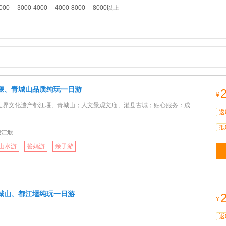
000
3000-4000
4000-8000
8000以上
堰、青城山品质纯玩一日游
¥
文化遗产都江堰、青城山；人文景观文庙、灌县古城；贴心服务：成都市二环以内上门接送；
返
抵
都江堰
山水游
爸妈游
亲子游
城山、都江堰纯玩一日游
¥
返