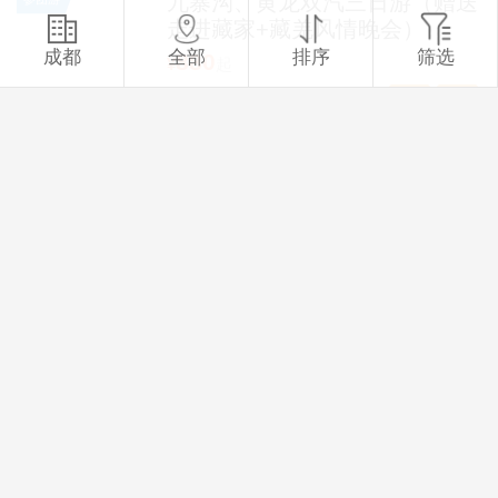
九寨沟、黄龙双汽三日游（赠送
走进藏家+藏羌风情晚会）
成都
全部
排序
筛选
880
¥
起
行程3天
抵¥0
返¥0
【纯净】九寨沟、牟尼沟纯净汽
参团游
车三日游（0自费、0购物）
880
¥
起
行程3天
抵¥0
返¥0
【舒适经典】海螺沟、燕子沟、
参团游
木格措四日游
650
¥
起
行程4天
抵¥0
返¥0
【尊品纯玩团】-海螺沟、燕子
参团游
沟三日游
520
¥
起