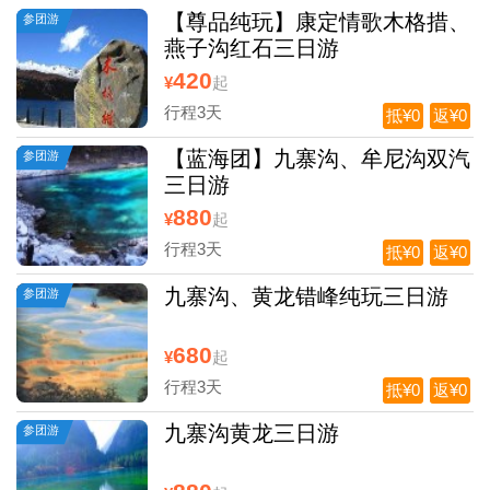
【尊品纯玩】康定情歌木格措、
参团游
燕子沟红石三日游
420
¥
起
行程3天
抵¥0
返¥0
【蓝海团】九寨沟、牟尼沟双汽
参团游
三日游
880
¥
起
行程3天
抵¥0
返¥0
九寨沟、黄龙错峰纯玩三日游
参团游
680
¥
起
行程3天
抵¥0
返¥0
九寨沟黄龙三日游
参团游