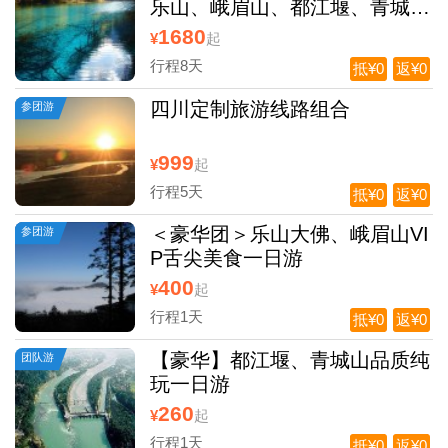
乐山、峨眉山、都江堰、青城山
双汽八日游
1680
¥
起
行程8天
抵¥0
返¥0
四川定制旅游线路组合
参团游
999
¥
起
行程5天
抵¥0
返¥0
＜豪华团＞乐山大佛、峨眉山VI
参团游
P舌尖美食一日游
400
¥
起
行程1天
抵¥0
返¥0
【豪华】都江堰、青城山品质纯
团队游
玩一日游
260
¥
起
行程1天
抵¥0
返¥0