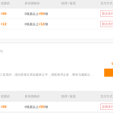
优惠价
多张团购价
抵用 / 返现
支付方式
50
50
前台支
¥
0张及以上
¥
/张
12
12
前台支
¥
0张及以上
¥
/张
川]
特色：石象湖位于成都市蒲江县境内，湖泊坐落在原始森林之中，湖面港湾众多，乘坐乌篷船泛舟湖上，是感
优惠价
多张团购价
抵用 / 返现
支付方式
50
50
在线支
¥
0张及以上
¥
/张