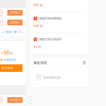
¥50
起
付
立即预订
成都武侯祠博物馆
9
付
立即预订
¥50
起
所有门票 (
3
)
成都文殊坊风景区
10
¥1
起
50
¥
起
5分
(0条评论)
最近浏览
景点详情
暂无浏览记录...
付
立即预订