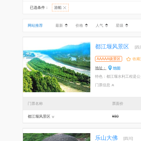
已选条件：
游船
网站推荐
最新
价格
人气
星级
都江堰风景区
[四
AAAAA级景区
收藏
地址：
门票信息
门票名称
票面价
都江堰风景区
¥80
乐山大佛
[四川]