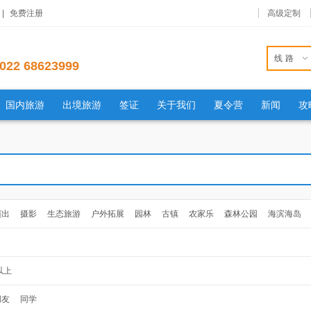
|
免费注册
高级定制
线路
022 68623999
国内旅游
出境旅游
签证
关于我们
夏令营
新闻
攻
演出
摄影
生态旅游
户外拓展
园林
古镇
农家乐
森林公园
海滨海岛
以上
朋友
同学