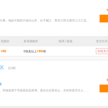
特色：乐山大佛，又名凌云大佛，地处中国四川省乐山市，位于岷江、青衣江和大渡河三江汇流处，与乐山城
优惠价
多张团购价
抵用 / 返现
支付方式
90
90
在线支
¥
0张及以上
¥
/张
区
[云南]
特色：苍山洱海，山水相依。洱海发源于洱源县的茈碧湖，源头出自罢谷山，北有弥直河注入，东南收波罗江