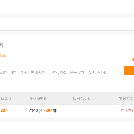
川]
景点
特色：都江堰水利工程是公元前256年，是全世界迄今为止，年代最久、唯一留存、以无坝引水为特征的宏大
优惠价
多张团购价
抵用 / 返现
支付方式
80
80
在线支
¥
0张及以上
¥
/张