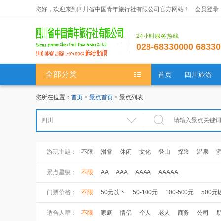
您好，欢迎来到四川省中国青年旅行社有限公司官方网站！
会员登录
24小时服务热线
028-68330000 68330
全部分类
首页
四川旅游
您所在位置：
首页
>
景点首页
> 景点列表
游玩主题：
不限
滑雪
休闲
文化
登山
探险
温泉
景点星级：
不限
AA
AAA
AAAA
AAAAA
门票价格：
不限
50元以下
50-100元
100-500元
500元
适合人群：
不限
家庭
情侣
个人
老人
商务
公司