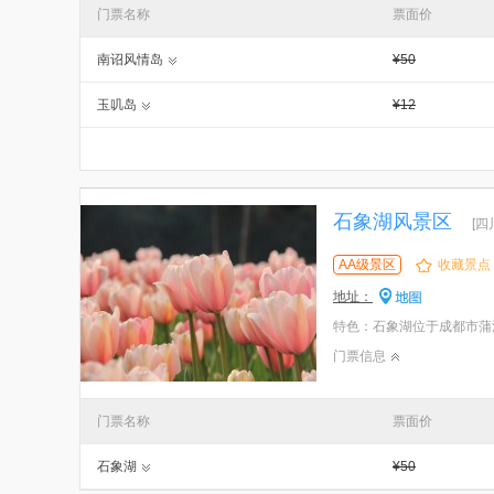
门票名称
票面价
南诏风情岛
¥50
玉叽岛
¥12
石象湖风景区
[四
AA级景区
收藏景点
地址：
门票信息
门票名称
票面价
石象湖
¥50