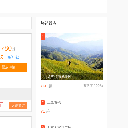
热销景点
1
80
¥
起
5分
(0条评论)
景点详情
九龙五须海风景区
¥60
起
满意度 100%
上里古镇
2
付
立即预订
¥1
起
北京天安门广场
3