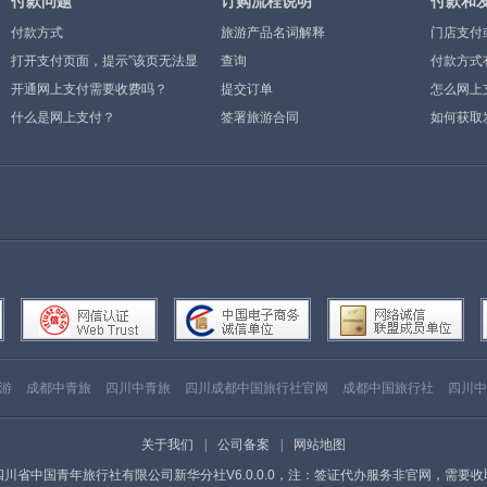
付款问题
订购流程说明
付款和
付款方式
旅游产品名词解释
门店支付
打开支付页面，提示”该页无法显
查询
付款方式
示”或空白页，可能是什么原因？
开通网上支付需要收费吗？
提交订单
怎么网上
什么是网上支付？
签署旅游合同
如何获取
游
成都中青旅
四川中青旅
四川成都中国旅行社官网
成都中国旅行社
四川中
关于我们
|
公司备案
|
网站地图
四川省中国青年旅行社有限公司新华分社V6.0.0.0，注：签证代办服务非官网，需要