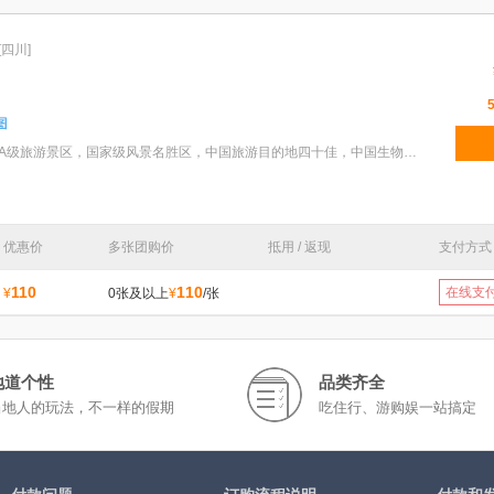
[四川]
特色：蜀南竹海：国家AAAA级旅游景区，国家级风景名胜区，中国旅游目的地四十佳，中国生物圈保护区，中
优惠价
多张团购价
抵用 / 返现
支付方式
110
110
在线支
¥
0张及以上
¥
/张
地道个性
品类齐全
当地人的玩法，不一样的假期
吃住行、游购娱一站搞定