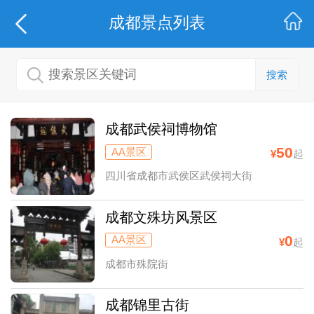
成都
景点列表
搜索
成都武侯祠博物馆
50
AA景区
¥
起
四川省成都市武侯区武侯祠大街
成都文殊坊风景区
0
AA景区
¥
起
成都市殊院街
成都锦里古街