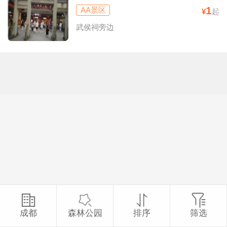
1
AA景区
¥
起
武侯祠旁边
成都
森林公园
排序
筛选