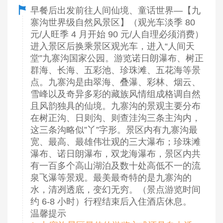
早餐后出发前往人间仙境、童话世界―【九
寨沟世界级自然风景区】（观光车淡季 80
元/人旺季 4 月开始 90 元/人自理必须消费）
进入景区后换乘景区观光车，进入“人间天
堂”九寨沟国家公园。游览诺日朗瀑布、树正
群海、长海、五彩池、珍珠滩、五花海等景
点。九寨沟是由翠海、叠瀑、彩林、烟云、
雪峰以及奇异多彩的藏族风情组成格调自然
且风韵独具的仙境。九寨沟的景观主要分布
在树正沟、日则沟、则查洼沟三条主沟内，
这三条沟略似”丫”字形。景区内有九寨沟最
宽、最高、最雄伟壮观的三大瀑布；珍珠滩
瀑布、诺日朗瀑布，双龙海瀑布，景区内共
有一百多个高山湖泊及数十处高低不一的流
泉飞瀑等景观。最美最奇特的是九寨沟的
水，清冽透底，变幻无穷。（景点游览时间
约 6-8 小时）行程结束后入住酒店休息。
温馨提示