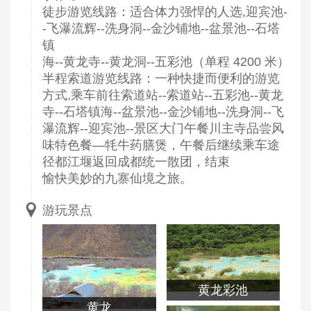
徒步游览线路：适合体力强悍的人选,迎宾池-
-飞瀑流辉--洗身洞--金沙铺地--盆景池--石塔
镇
海--黄龙寺--黄龙洞--五彩池（单程 4200 米）
半程索道游览线路：一种快捷而便利的游览
方式,乘车前往索道站--索道站--五彩池--黄龙
寺--石塔镇海--盆景池--金沙铺地--洗身洞--飞
瀑流辉--迎宾池--景区大门午餐川主寺品尝风
味特色餐—牦牛药膳煲，午餐后继续乘车途
径都江堰返回成都统一散团，结束
愉快美妙的九寨仙境之旅。
游玩景点
黄龙彩池
黄龙