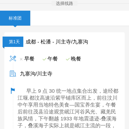
选择线路
标准团
成都 - 松潘 - 川主寺/九寨沟
第1天
早餐
午餐
晚餐
九寨沟/川主寺
早上 9 点 30 统一地点集合出发，途经都
江堰,都汶高速沿紫平铺库区而上，前往汶川
中午享用当地特色美食—国宝养生宴，午餐
后前往茂县沿途观赏岷江河谷风光、藏羌民
族风情，下午翻越 1933 年地震遗迹-叠溪海
子，叠溪海子实际上就是岷江主流的一段，