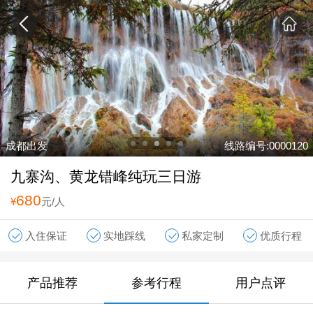
成都出发
线路编号:0000120
九寨沟、黄龙错峰纯玩三日游
680
¥
元/人
入住保证
实地踩线
私家定制
优质行程
产品推荐
参考行程
用户点评