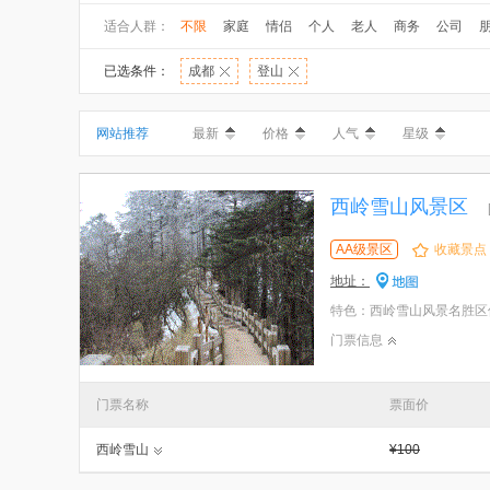
适合人群：
不限
家庭
情侣
个人
老人
商务
公司
已选条件：
成都
登山
网站推荐
最新
价格
人气
星级
西岭雪山风景区
AA级景区
收藏景点
地址：
特色：西岭雪山风景名胜区
门票信息
门票名称
票面价
西岭雪山
¥100