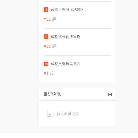
云南大理洱海风景区
8
¥50
起
成都武侯祠博物馆
9
¥50
起
成都文殊坊风景区
10
¥1
起
最近浏览
暂无浏览记录...