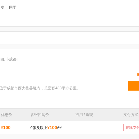
朋友
同学
[四川·成都]
位于成都市西大邑县境内，总面积483平方公里。
优惠价
多张团购价
抵用 / 返现
支付方式
100
100
在线支
¥
0张及以上
¥
/张