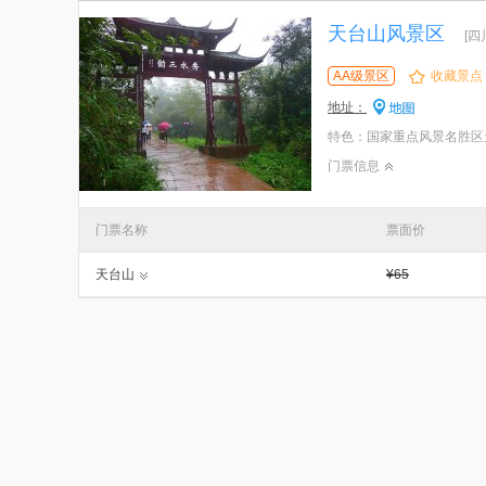
天台山风景区
[四
AA级景区
收藏景点
地址：
门票信息
门票名称
票面价
天台山
¥65