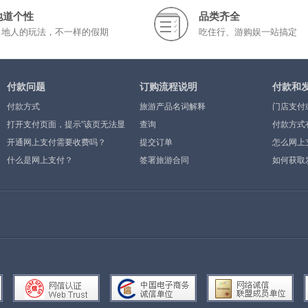
地道个性
品类齐全
当地人的玩法，不一样的假期
吃住行、游购娱一站搞定
付款问题
订购流程说明
付款和
付款方式
旅游产品名词解释
门店支付
打开支付页面，提示”该页无法显
查询
付款方式
示”或空白页，可能是什么原因？
开通网上支付需要收费吗？
提交订单
怎么网上
什么是网上支付？
签署旅游合同
如何获取