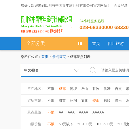
您好，欢迎来到四川省中国青年旅行社有限公司官方网站！
会员登录
24小时服务热线
028-68330000 68330
全部分类
首页
四川旅游
您所在位置：
首页
>
景点首页
> 成都景点列表
所在地区：
不限
成都
阿坝
乐山
甘孜
洪雅
自贡
游玩主题：
不限
滑雪
休闲
文化
登山
探险
温泉
景点星级：
不限
AA
AAA
AAAA
AAAAA
门票价格：
不限
50元以下
50-100元
100-500元
500元