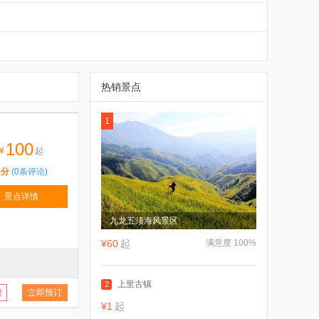
热销景点
1
100
¥
起
5分
(0条评论)
景点详情
九龙五须海风景区
¥60
起
满意度 100%
上里古镇
2
付
立即预订
¥1
起