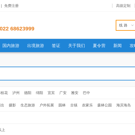
|
免费注册
高级定制
线路
022 68623999
国内旅游
出境旅游
签证
关于我们
夏令营
新闻
攻
攀枝花
泸州
德阳
绵阳
宜宾
广安
雅安
巴中
演出
摄影
生态旅游
户外拓展
园林
古镇
农家乐
森林公园
海滨海岛
以上