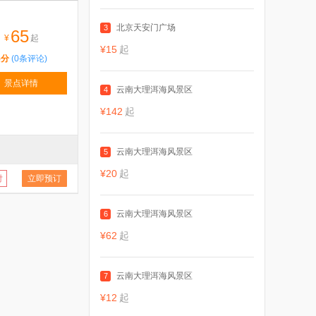
北京天安门广场
3
65
¥
起
¥15
起
5分
(0条评论)
景点详情
云南大理洱海风景区
4
¥142
起
云南大理洱海风景区
5
¥20
起
付
立即预订
云南大理洱海风景区
6
¥62
起
云南大理洱海风景区
7
¥12
起