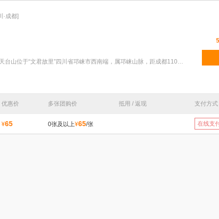
川·成都]
特色：国家重点风景名胜区天台山位于“文君故里”四川省邛崃市西南端，属邛崃山脉，距成都110公里，距
优惠价
多张团购价
抵用 / 返现
支付方式
65
65
在线支
¥
0张及以上
¥
/张