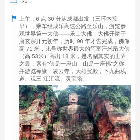
上午：6 点 30 分从成都出发（三环内接
早），乘车经成乐高速公路至乐山，游览参
观世界第一大佛——乐山大佛，大佛开凿于
唐玄宗开元初年，历时 90 年才告完成，佛像
高 71 米，比号称世界最大的阿富汗米昂大佛
（高 53米）高出 18 米，是名副其实的世界
之最，素有“佛是一座山，山是一座佛”之称。
并游览禅缘，凌云寺，大雄宝殿，下九曲栈
道、观三 江汇流、灵宝塔。