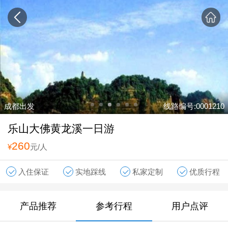
成都出发
线路编号:0001210
乐山大佛黄龙溪一日游
260
¥
元/人
入住保证
实地踩线
私家定制
优质行程
产品推荐
参考行程
用户点评