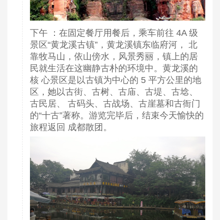
下午 ：在固定餐厅用餐后，乘车前往 4A 级
景区“黄龙溪古镇”，黄龙溪镇东临府河， 北
靠牧马山，依山傍水，风景秀丽，镇上的居
民就生活在这幽静古朴的环境中。黄龙溪的
核 心景区是以古镇为中心的 5 平方公里的地
区，她以古街、古树、古庙、古堤、古埝、
古民居、 古码头、古战场、古崖墓和古衙门
的“十古”著称。游览完毕后，结束今天愉快的
旅程返回 成都散团。