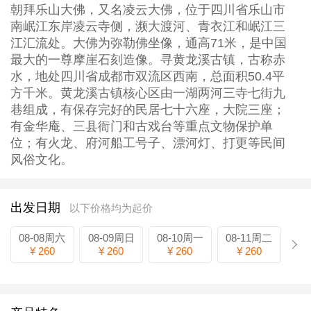
朝拜乐山大佛，又名凌云大佛，位于四川省乐山市
南岷江东岸凌云寺侧，濒大渡河、青衣江和岷江三
江汇流处。大佛为弥勒佛坐像，通高71米，是中国
最大的一尊摩崖石刻造像。寻黄龙溪古镇，古称赤
水，地处四川省成都市双流区西南，总面积50.4平
方千米。黄龙溪古镇核心区由一湖两河三寺七街九
巷组成，有保存完好的民居七十六座，大院三座；
有金华庵、三县衙门和古戏台等重点文物保护单
位；有火龙、府河船工号子、漂河灯、打更等民间
风俗文化。
出发日期
以下价格均为起价
08-08周六
08-09周日
08-10周一
08-11周二
¥ 260
¥ 260
¥ 260
¥ 260