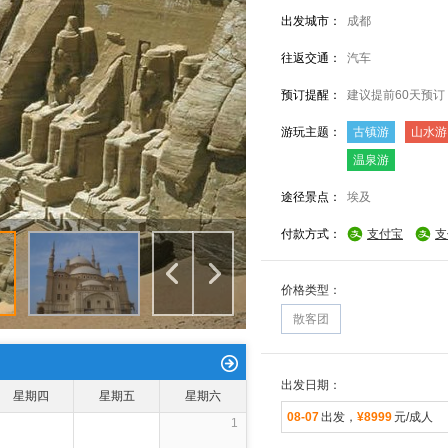
出发城市：
成都
往返交通：
汽车
预订提醒：
建议提前60天预订
游玩主题：
古镇游
山水游
温泉游
途径景点：
埃及
付款方式：
支付宝
支
价格类型：
散客团
出发日期：
星期四
星期五
星期六
08-07
出发，
¥8999
元/成人
1