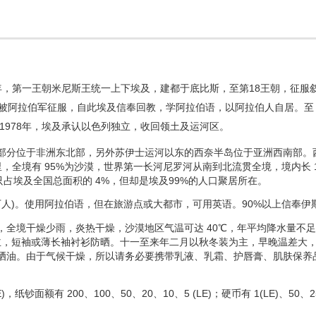
0年，第一王朝米尼斯王统一上下埃及，建都于底比斯，至第18王朝，征
年被阿拉伯军征服，自此埃及信奉回教，学阿拉伯语，以阿拉伯人自居。至 1
1978年，埃及承认以色列独立，收回领土及运河区。
部分位于非洲东北部，另外苏伊士运河以东的西奈半岛位于亚洲西南部。
公里，全境有 95%为沙漠，世界第一长河尼罗河从南到北流贯全境，境内长 1
只占埃及全国总面积的 4%，但却是埃及99%的人口聚居所在。
1000万人)。使用阿拉伯语，但在旅游点或大都市，可用英语。90%以上信
全境干燥少雨，炎热干燥，沙漠地区气温可达 40℃，年平均降水量不足
服为主，短袖或薄长袖衬衫防晒。十一至来年二月以秋冬装为主，早晚温差
晒油。由于气候干燥，所以请务必要携带乳液、乳霜、护唇膏、肌肤保养
(LE)，纸钞面额有 200、100、50、20、10、5 (LE)；硬币有 1(LE)