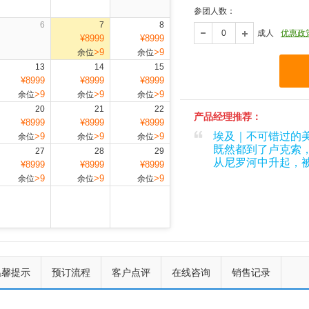
参团人数：
6
7
8
成人
优惠政
¥8999
¥8999
>9
>9
余位
余位
13
14
15
¥8999
¥8999
¥8999
>9
>9
>9
余位
余位
余位
20
21
22
产品经理推荐：
¥8999
¥8999
¥8999
埃及｜不可错过的
>9
>9
>9
余位
余位
余位
既然都到了卢克索
27
28
29
从尼罗河中升起，
¥8999
¥8999
¥8999
>9
>9
>9
余位
余位
余位
上一个
下一个
温馨提示
预订流程
客户点评
在线咨询
销售记录