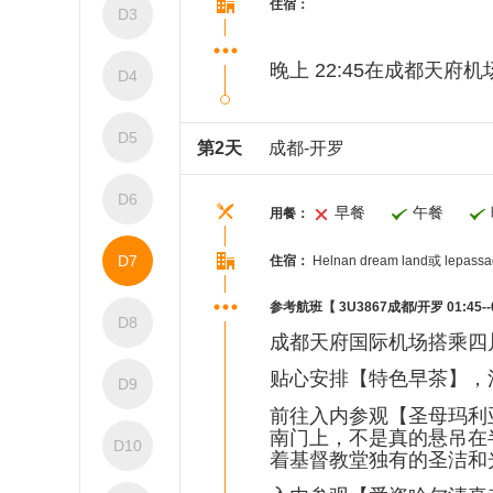
住宿：
D3
晚上 22:45在成都天府机
D4
D5
第2天
成都-开罗
D6
早餐
午餐
用餐：
D7
住宿：
Helnan dream land或 lepass
参考航班【 3U3867成都/开罗 01:45--
D8
成都天府国际机场搭乘四
贴心安排【特色早茶】，
D9
前往入内参观【圣母玛利
南门上，不是真的悬吊在
D10
着基督教堂独有的圣洁和