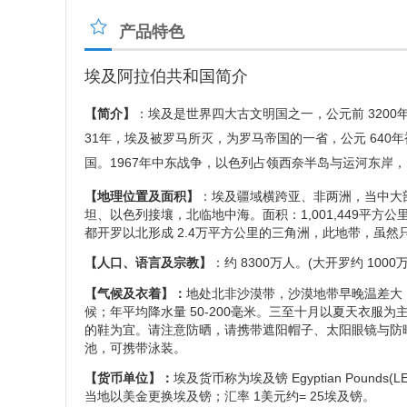
产品特色
埃及阿拉伯共和国简介
【简介】
：埃及是世界四大古文明国之一，公元前 320
31年，埃及被罗马所灭，为罗马帝国的一省，公元 640
国。1967年中东战争，以色列占领西奈半岛与运河东岸，
【地理位置及面积】
：埃及疆域横跨亚、非两洲，当中大
坦、以色列接壤，北临地中海。面积：1,001,449平方
都开罗以北形成 2.4万平方公里的三角洲，此地带，虽然
【人口、语言及宗教】
：约 8300万人。(大开罗约 
【气候及衣着】：
地处北非沙漠带，沙漠地带早晚温差大，
候；年平均降水量 50-200毫米。三至十月以夏天衣
的鞋为宜。请注意防晒，请携带遮阳帽子、太阳眼镜与防
池，可携带泳装。
【货币单位】：
埃及货币称为埃及镑 Egyptian Pounds
当地以美金更换埃及镑；汇率 1美元约= 25埃及镑。