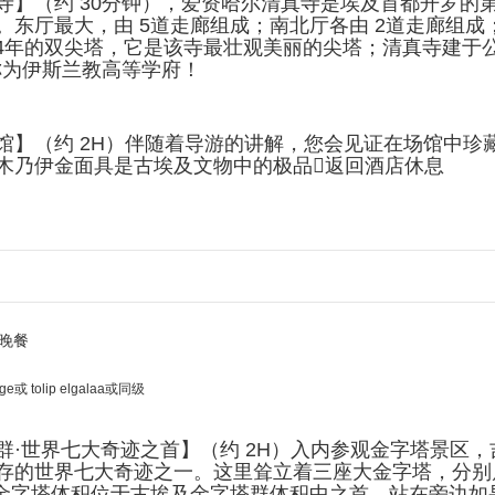
】（约 30分钟），爱资哈尔清真寺是埃及首都开罗的第
东厅最大，由 5道走廊组成；南北厅各由 2道走廊组成；
14年的双尖塔，它是该寺最壮观美丽的尖塔；清真寺建于公元
称为伊斯兰教高等学府！
馆】（约 2H）伴随着导游的讲解，您会见证在场馆中珍
木乃伊金面具是古埃及文物中的极品返回酒店休息
晚餐
age或 tolip elgalaa或同级
群·世界七大奇迹之首】（约 2H）入内参观金字塔景区
存的世界七大奇迹之一。这里耸立着三座大金字塔，分别
夫金字塔体积位于古埃及金字塔群体积中之首，站在旁边