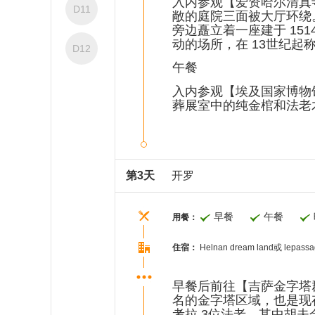
入内参观【爱资哈尔清真寺
D11
敞的庭院三面被大厅环绕。
旁边矗立着一座建于 15
动的场所，在 13世纪起
D12
午餐
入内参观【埃及国家博物
葬展室中的纯金棺和法老
第3天
开罗
早餐
午餐
用餐：
住宿：
Helnan dream land或 lepass
早餐后前往【吉萨金字塔
名的金字塔区域，也是现
考拉 3位法老，其中胡