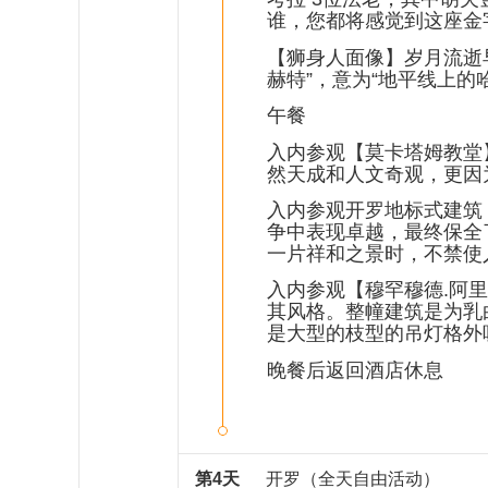
谁，您都将感觉到这座金
【狮身人面像】岁月流逝
赫特”，意为“地平线上
午餐
入内参观【莫卡塔姆教堂
然天成和人文奇观，更因
入内参观开罗地标式建筑【
争中表现卓越，最终保全
一片祥和之景时，不禁使
入内参观【穆罕穆德.阿里
其风格。整幢建筑是为乳
是大型的枝型的吊灯格外
晚餐后返回酒店休息
第4天
开罗（全天自由活动）