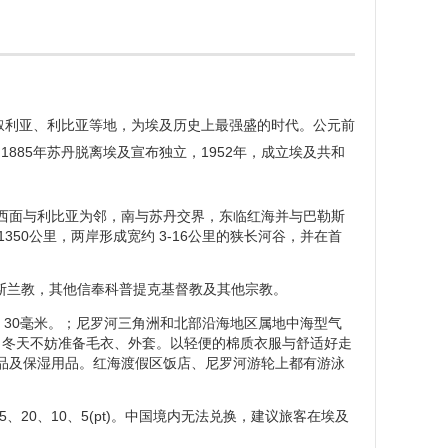
服叙利亚、利比亚等地，为埃及历史上最强盛的时代。公元前
885年苏丹脱离埃及宣布独立，1952年，成立埃及共和
西面与利比亚为邻，南与苏丹交界，东临红海并与巴勒斯
350公里，两岸形成宽约 3-16公里的狭长河谷，并在首
奉伊斯兰教，其他信奉科普提克基督教及其他宗教。
 30毫米。；尼罗河三角洲和北部沿海地区属地中海型气
大，冬天不妨准备毛衣、外套。以轻便的棉质衣服与舒适好走
品及保湿用品。红海渡假区饭店、尼罗河游轮上都有游泳
、50、25、20、10、5(pt)。中国境内无法兑换，建议旅客在埃及