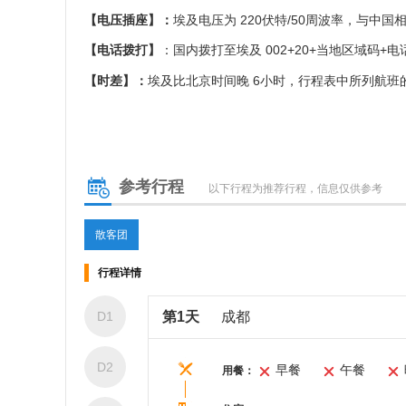
【电压插座】：
埃及电压为 220伏特/50周波率，与
【电话拨打】
：国内拨打至埃及 002+20+当地区域码+
【时差】：
埃及比北京时间晚 6小时，行程表中所列航班
参考行程
以下行程为推荐行程，信息仅供参考
散客团
行程详情
D1
第1天
成都
D2
早餐
午餐
用餐：