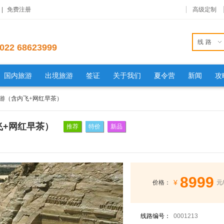
|
免费注册
高级定制
线路
022 68623999
国内旅游
出境旅游
签证
关于我们
夏令营
新闻
攻
日游（含内飞+网红早茶）
飞+网红早茶）
推荐
特价
新品
8999
¥
价格：
元
线路编号：
0001213