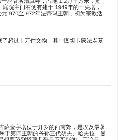
一座著名清真寺，占地 1.2万平方米，宽
庭院主门右侧有建于 1949年的一尖塔，
 970至 972年法蒂玛王朝，初为宗教活
藏了超过十万件文物，其中图坦卡蒙法老墓
，吉萨金字塔位于开罗的西南郊，是埃及最著
属于第四王朝的爷孙三代胡夫、哈夫拉、曼
如果想要望到塔顶几乎是不可能的，无论是