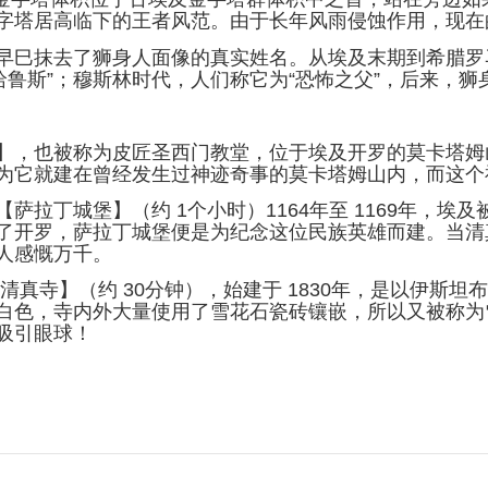
字塔居高临下的王者风范。由于长年风雨侵蚀作用，现在的
早巳抹去了狮身人面像的真实姓名。从埃及末期到希腊罗马
的哈鲁斯”；穆斯林时代，人们称它为“恐怖之父”，后来，
】，也被称为皮匠圣西门教堂，位于埃及开罗的莫卡塔姆
为它就建在曾经发生过神迹奇事的莫卡塔姆山内，而这个
萨拉丁城堡】（约 1个小时）1164年至 1169年，
了开罗，萨拉丁城堡便是为纪念这位民族英雄而建。当清
人感慨万千。
清真寺】（约 30分钟），始建于 1830年，是以伊斯
白色，寺内外大量使用了雪花石瓷砖镶嵌，所以又被称为
吸引眼球！