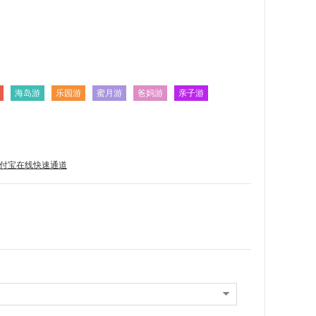
海岛游
乐园游
蜜月游
爸妈游
亲子游
付宝在线快速通道