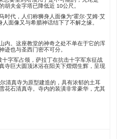
胡夫金字塔已降低近 10公尺。
时代，人们称狮身人面像为“霍尔·艾姆·艾
狮身人面像又与希腊神话结下了不解之缘。
山内。这座教堂的神奇之处不单在于它的浑
神迹也与圣西门密不可分。
埃及被十字军占领，萨拉丁在抗击十字军东征战
真寺巨大圆顶沐浴在阳关下熠熠生辉，呈现
坦布尔清真寺为原型建造的，具有浓郁的土耳
雪花石清真寺。寺内的装潢非常豪华，尤其