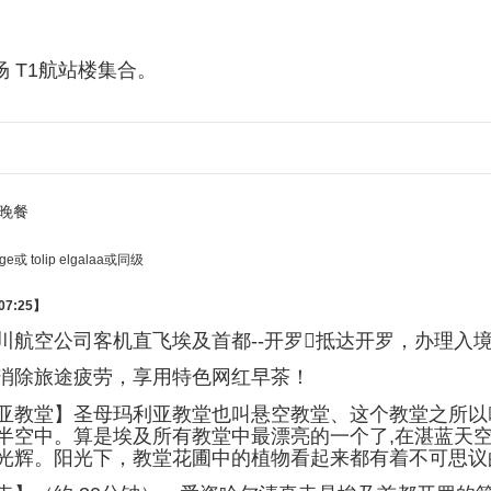
场 T1航站楼集合。
晚餐
age或 tolip elgalaa或同级
07:25】
川航空公司客机直飞埃及首都--开罗抵达开罗，办理入
消除旅途疲劳，享用特色网红早茶！
亚教堂】圣母玛利亚教堂也叫悬空教堂、这个教堂之所以
半空中。算是埃及所有教堂中最漂亮的一个了,在湛蓝天
光辉。阳光下，教堂花圃中的植物看起来都有着不可思议