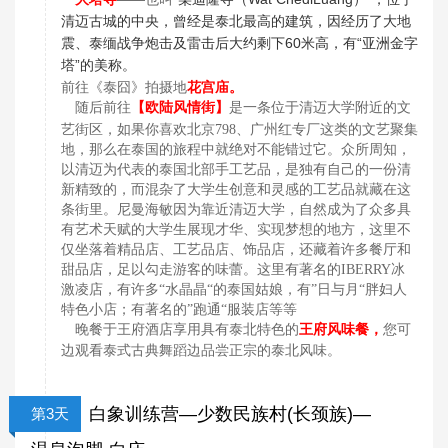
清迈古城的中央，曾经是泰北最高的建筑，因经历了大地
震、泰缅战争炮击及雷击后大约剩下60米高，有“亚洲金字
塔”的美称。
前往《泰囧》拍摄地
花宫庙。
随后前往
【欧陆风情街】
是一条位于清迈大学附近的文
艺街区，如果你喜欢北京798、广州红专厂这类的文艺聚集
地，那么在泰国的旅程中就绝对不能错过它。众所周知，
以清迈为代表的泰国北部手工艺品，是独有自己的一份清
新精致的，而混杂了大学生创意和灵感的工艺品就藏在这
条街里。尼曼海敏因为靠近清迈大学，自然成为了众多具
有艺术天赋的大学生展现才华、实现梦想的地方，这里不
仅坐落着精品店、工艺品店、饰品店，还藏着许多餐厅和
甜品店，足以勾走游客的味蕾。这里有著名的IBERRY冰
激凌店，有许多“水晶晶“的泰国姑娘，有”日与月“胖妇人
特色小店；有著名的”跑通“服装店等等
晚餐于王府酒店享用具有泰北特色的
王府风味餐，
您可
边观看泰式古典舞蹈边品尝正宗的泰北风味。
白象训练营—少数民族村(长颈族)—
第3天