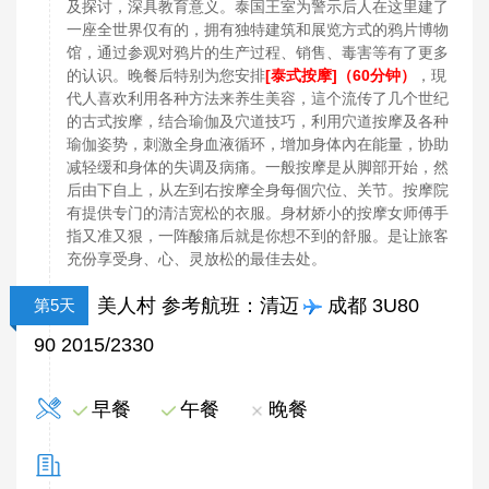
及探讨，深具教育意义。泰国王室为警示后人在这里建了
一座全世界仅有的，拥有独特建筑和展览方式的鸦片博物
馆，通过参观对鸦片的生产过程、销售、毒害等有了更多
的认识。晚餐后特别为您安排
[泰式按摩]（60分钟）
，現
代人喜欢利用各种方法来养生美容，這个流传了几个世纪
的古式按摩，结合瑜伽及穴道技巧，利用穴道按摩及各种
瑜伽姿势，刺激全身血液循环，增加身体內在能量，协助
减轻缓和身体的失调及病痛。一般按摩是从脚部开始，然
后由下自上，从左到右按摩全身每個穴位、关节。按摩院
有提供专门的清洁宽松的衣服。身材娇小的按摩女师傅手
指又准又狠，一阵酸痛后就是你想不到的舒服。是让旅客
充份享受身、心、灵放松的最佳去处。
美人村 参考航班：清迈
成都 3U80
第5天
90 2015/2330
早餐
午餐
晚餐