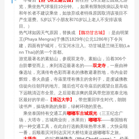
【
热气球主题公园
】
前往热气球主题公园观光游
早餐后
览，乘坐热气球项目10分钟。，如果有限制疾病以及年幼
和年长者不建议乘坐，如放弃或者特殊原因取消该项目不
产生退费。5岁以下小朋友和70岁以上老人不安排该项
目。）
热气球如因天气原因，替换成
【魏功甘古城】
：是由明莱
王(Phaya Mengrai)于佛历1829年(公元1286年)下令兴
建，四面有护城河，引宝河水注入。功甘城是兰纳王朝(La
nn Thai)的第一个首都。
游览最著名的素贴山，参观双龙寺。素贴山，沿着306个
台阶攀登而上，来到清迈最著名的——
双龙寺
，一座由神
像选址，充满传奇色彩而著名的佛教避暑胜地，寺内金碧
辉煌，香火鼎盛，寺庙里埋有佛主的舍利子，是虔诚佛教
信徒向往朝拜的地方。随后也可在寺庙后的观望台居高临
下远眺清迈市全景。之后迎着凉爽的晨风带您游览泰北地
区最好的学府
--
【清迈大学】
，带您重回学生时代，朗朗
读书声，操场奔跑的身影，绿树环绕的景色。
乘坐泰国特有交通工具
嘟嘟车古城观光
（三王纪念广
场，大塔寺，古城商业街，水果街）
嘟嘟车
——泰国独有
的一种交通工具，在此自行选购美味热带水果，大快朵颐
一番，后顺着滨河到达滨河大桥结束这趟嘟嘟车之旅。
大塔寺
——也叫“
柴迪隆寺（Wat ChediLuang）”，位于