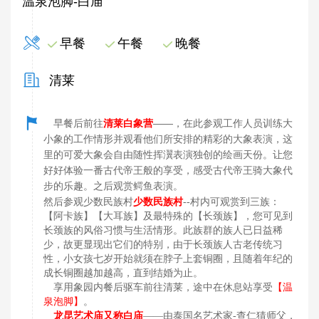
温泉泡脚-白庙
早餐
午餐
晚餐
清莱
早餐后前往
清莱白象营
——，在此参观工作人员训练大
小象的工作情形并观看他们所安排的精彩的大象表演，这
里的可爱大象会自由随性挥瀷表演独创的绘画天份。让您
好好体验一番古代帝王般的享受，感受古代帝王骑大象代
步的乐趣。之后观赏鳄鱼表演。
然后参观少数民族村
少数民族村
--村内可观赏到三族：
【阿卡族】【大耳族】及最特殊的【长颈族】，您可见到
长颈族的风俗习惯与生活情形。此族群的族人已日益稀
少，故更显现出它们的特别，由于长颈族人古老传统习
性，小女孩七岁开始就须在脖子上套铜圈，且随着年纪的
成长铜圈越加越高，直到结婚为止。
享用象园内餐后驱车前往清莱，途中在休息站享受
【温
泉泡脚】
。
龙昆艺术庙又称白庙
——由泰国名艺术家-查仁猜师父，