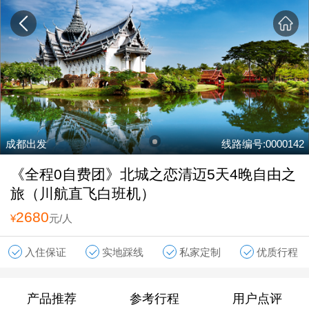
成都出发
线路编号:0000142
《全程0自费团》北城之恋清迈5天4晚自由之
旅（川航直飞白班机）
2680
¥
元/人
入住保证
实地踩线
私家定制
优质行程
产品推荐
参考行程
用户点评