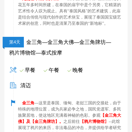
花五年多时间所建，在泰国的庙宇中是个另类，它精湛的
艺术性令人叹为观止。具有“泰国风格”的艺术建筑，此庙
是结合传统与现代创作的艺术块宝，展现了泰国国宝级艺
术家的创意，同时也是清莱乃至泰国的“新地标”。
金三角—金三角大佛—金三角牌坊—
第4天
鸦片博物馆—泰式按摩
早餐
午餐
晚餐
清迈
金三角
—这里是泰国、缅甸、老挝三国的交接处，由于
特殊的地理位置，成为兵家必争之地，国民党遗军、多民
族聚居地，使这地区充满着神秘的色彩。参观
【金三角大
佛】及【金三角牌坊】。
之后前往
【鸦片博物馆
】
--此馆
展现了鸦片的来历，非法毒品的冲击，并提供给学者研究