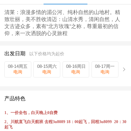
清莱：浪漫多情的湄公河、纯朴自然的山地村。精
致壮丽，美不胜收清迈：山清水秀，清闲自然，人
文古迹众多，素有“北方玫瑰”之称，尊重最初的信
仰，来一次洒脱的心灵旅程
出发日期
以下价格均为起价
08-14周五
08-15周六
08-16周日
08-17周一
电询
电询
电询
电询
产品特色
1、一价全包，白天晚上0自费
2、川航直飞白天航班 去程3u8089 18：00起飞，回程3u8099 20：30
起飞