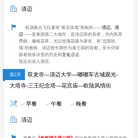
清迈
机场集合飞往素有“泰北玫瑰”美称的——
清迈。
清
迈
——是泰国第二大城市，是清迈府的首府，市内风景
秀丽，遍植花草，尤以玫瑰花最为著名，有“北国玫
瑰”的雅称。清迈曾长期作为泰王国的首都，至今仍保
留着很多珍贵的历史和
文化
遗迹。
抵达后送入酒店。
双龙寺—清迈大学—嘟嘟车古城观光-
第2天
大塔寺-三王纪念塔—花宫庙—欧陆风情街
早餐
午餐
晚餐
清迈