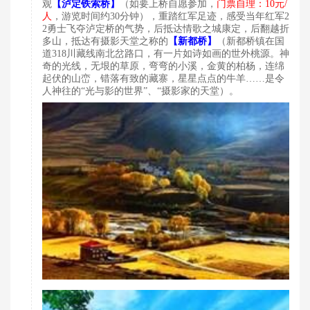
【
观
泸定铁索桥】
（如要上桥自愿参加，
门票自理：10元/
人
，游览时间约30分钟），重踏红军足迹，感受当年红军2
2勇士飞夺泸定桥的气势，后抵达情歌之城康定，后翻越折
【
多山，抵达有摄影天堂之称的
新都桥】
（新都桥镇在国
道318川藏线南北岔路口，有一片如诗如画的世外桃源。神
奇的光线，无垠的草原，弯弯的小溪，金黄的柏杨，连绵
起伏的山峦，错落有致的藏寨，星星点点的牛羊……是令
人神往的“光与影的世界”、“摄影家的天堂）。