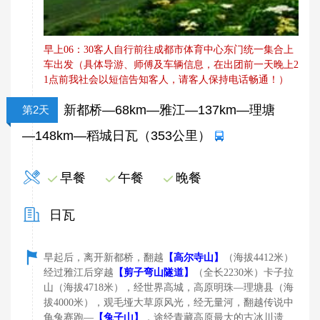
早上06：30客人自行前往成都市体育中心东门统一集合上
车出发（具体导游、师傅及车辆信息，在出团前一天晚上2
1点前我社会以短信告知客人，请客人保持电话畅通！）
新都桥—68km—雅江—137km—理塘
第2天
—148km—稻城日瓦（353公里）
早餐
午餐
晚餐
日瓦
【
高
早起后，离开新都桥，翻越
尔寺山】
（海拔4412米）
【
经过雅江后穿越
剪子弯山隧道】
（全长2230米）卡子拉
山（海拔4718米），经世界高城，高原明珠—理塘县（海
拔4000米），观毛垭大草原风光，经无量河，翻越传说中
【
龟兔赛跑—
兔子山】
，途经青藏高原最大的古冰川遗