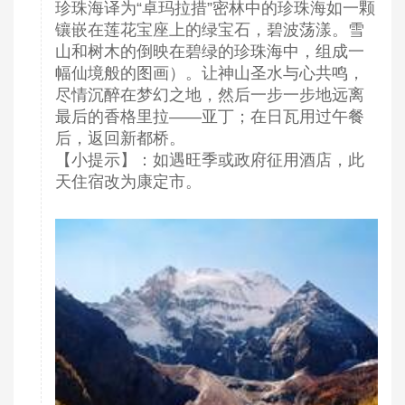
珍珠海译为“卓玛拉措”密林中的珍珠海如一颗
镶嵌在莲花宝座上的绿宝石，碧波荡漾。雪
山和树木的倒映在碧绿的珍珠海中，组成一
幅仙境般的图画）。让神山圣水与心共鸣，
尽情沉醉在梦幻之地，然后一步一步地远离
最后的香格里拉——亚丁；在日瓦用过午餐
后，返回新都桥。
【小提示】：如遇旺季或政府征用酒店，此
天住宿改为康定市。