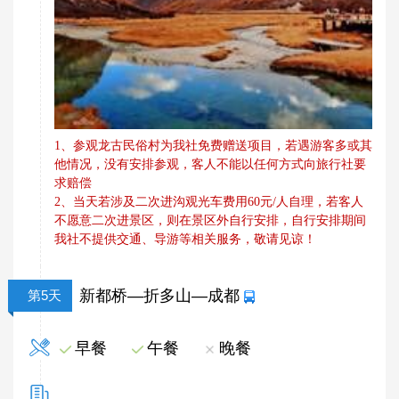
1、参观龙古民俗村为我社免费赠送项目，若遇游客多或其
他情况，没有安排参观，客人不能以任何方式向旅行社要
求赔偿
2
、
当天若涉及二次进沟观光车费用60元/人自理，若客人
不愿意二次进景区，则在景区外自行安排，自行安排期间
我社不提供交通、导游等相关服务，敬请见谅！
新都桥—折多山—成都
第5天
早餐
午餐
晚餐