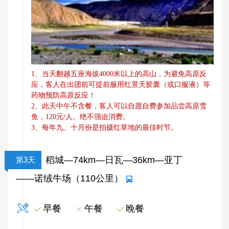
1、当天翻越五座海拔4000米以上的高山，为避免高原反
应，客人在出团前可提前服用红景天胶囊（或口
服液）等
药物预防高原反应！
、此天中午不含餐，客人可以自愿自费参加品尝高原雪
2
鱼，
元
人。绝不强迫消费。
120
/
、每年九、十月份是拍摄红草地的最佳时节。
3
稻城—74km—日瓦—36km—亚丁
第3天
——诺绒牛场（110公里）
早餐
午餐
晚餐