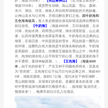
萨，海拔5958米），
【
央迈勇神山】
（意为金文殊菩萨，
海拔5958米），观赏野生动物、高山花蕊、雪山、森林、
冰川、湖泊、河流，体验人和自然和谐相处的天然妙趣。
让神山圣水与心共鸣，尽情沉醉在梦幻之地。
因牛奶海和
，
五色海海拔高
客人务必根据自身实际情况选择自费骑马
前往游览。
【
牛奶海】
（海拔4800米，又叫洛绒措，古冰
川湖，状如水滴，四周雪山环绕，湖水清莹碧蓝，山止成
瀑，以其玲珑秀雅水色翠蓝而著名。牛奶海在央迈勇的山
坳里，呈扇贝形，中间是碧蓝的雪水，周边则是一圈乳白
色环绕，这圈乳白色大致就是牛奶海名称的由来。牛奶海
是美丽的，远远望去，仿佛碧玉镶嵌在雪山之中，纯净安
详。纯净的湖水给人以平和安宁的心境，而蓝湛湛的海子
并不透明，显得神秘莫测。）、
【
五色海】
（海拔4600
米，
由于光的折射下，产生五种不同颜色而得名：其真名
为“登崇措”。五色海它位于仙乃日与央迈勇之间，海拔460
0米，湖面呈圆形。面积0.7公顷，现代冰谷下伸至湖畔，
雪山倒影湖面，呈现奇幻的色彩。是藏区著名的圣湖（佛
经中赞誉该湖与西藏羊巴雍措齐名），据传能“返演历史，
预测未来”）。晚乘车前往日瓦入住酒店。