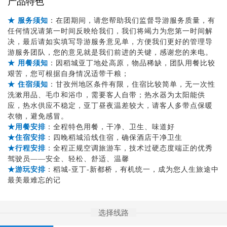
产品特色
★ 服务须知
：在团期间，请您帮助我们监督导游服务质量，有
任何情况请第一时间反映给我们，我们将竭力为您第一时间解
决，最后请如实填写导游服务意见单，方便我们更好的管理导
游服务团队，您的意见就是我们前进的关键，感谢您的来电。
★ 用餐须知
：因稻城亚丁地处高原，物品稀缺，团队用餐比较
艰苦，您可根据自身情况适带干粮；
★ 住宿须知
：甘孜州地区条件有限，住宿比较简单，无一次性
洗漱用品、毛巾和浴巾，需要客人自带；热水器为太阳能供
应，热水供应不稳定，亚丁昼夜温差较大，请客人多带点保暖
衣物，避免感冒。
★用餐安排
：全程特色用餐，干净、卫生、味道好
★住宿安排
：四晚稻城沿线住宿，确保酒店干净卫生
★行程安排
：全程正规空调旅游车，技术过硬态度端正的优秀
驾驶员——安全、轻松、舒适、温馨
★游玩安排
：稻城-亚丁-新都桥，有机统一，成为您人生旅途中
最美最难忘的记
选择线路