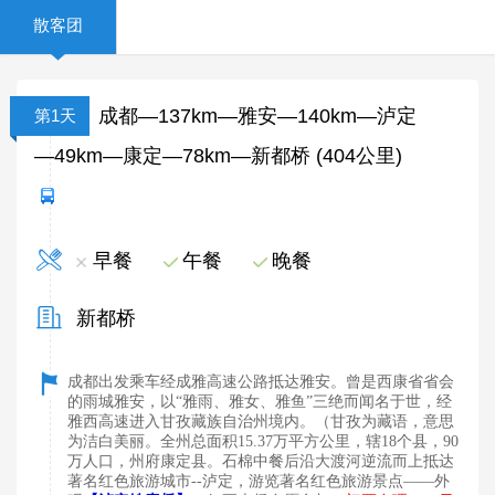
散客团
成都—137km—雅安—140km—泸定
第1天
—49km—康定—78km—新都桥 (404公里)
早餐
午餐
晚餐
新都桥
成都出发乘车经成雅高速公路抵达雅安。曾是西康省省会
的雨城雅安，以“雅雨、雅女、雅鱼”三绝而闻名于世，经
雅西高速进入甘孜藏族自治州境内。（甘孜为藏语，意思
为洁白美丽。全州总面积15.37万平方公里，辖18个县，90
万人口，州府康定县。石棉中餐后沿大渡河逆流而上抵达
著名红色旅游城市--泸定，游览著名红色旅游景点——外