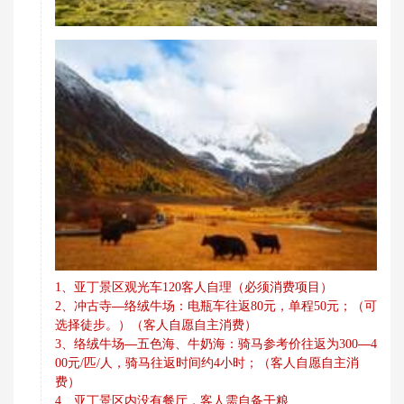
客人自理
1、亚丁景区观光车
120
（必须消费项目）
、冲古寺—络绒牛场：电瓶车往返
元，单程
元；（可
2
80
50
选择徒步。）（客人自愿自主消费）
、络绒牛场—五色海、牛奶海：骑马参考价往返为
—
3
300
4
元
匹
人，骑马往返时间约
小时；（客人自愿自主消
00
/
/
4
费）
、
亚丁景区内没有餐厅，客人需自备干粮
4