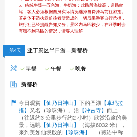
5、络绒牛场—五色海、牛奶海：此路段海拔高，道路崎
岖，客人必须根据自身实际情况选择自费骑马前往游览。
若身体不适执意前往者所造成的一切后果游客自行承担，
旅行社已经提醒告知义务，景区内马匹较少，在旺季时会
有租不到马匹的情况，请客人理解
亚丁景区半日游—新都桥
第4天
早餐
午餐
晚餐
新都桥
今日观赏
【仙乃日神山】
下的圣湖
【卓玛拉
措】
又名（珍珠海）。沿
【冲古寺】
而上
（往返约3 公里步行约2 小时）欣赏沿途的美
景，远眺
【仙乃日神山】
（海拔6032 米），
来到美如仙境般的
【珍珠海】
，（藏语中称