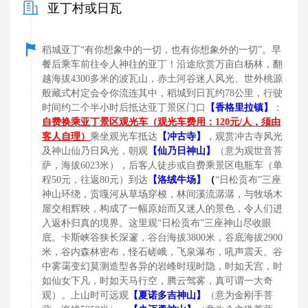
亚丁村或日瓦
稻城亚丁“有你想象中的一切，也有你想象外的一切”。早
餐后乘车前往令人神往的亚丁！沿途欣赏万亩白杨林，翻
越海拔4300多米的波瓦山，赤土河谷迷人风光、世外桃源
般藏式村定会令你流连其中，稻城到日瓦约78公里，行驶
时间约二个半小时后抵达亚丁景区门口
【
香格里拉镇】
：
自费换乘亚丁景区观光车（观光车费用：120元/人，须由
客人自理）
乘坐观光车抵达
【
冲古寺】
，观赏冲古寺风光
及神山仙乃日风光，朝观
【
仙乃日神山】
（意为观世音菩
萨，海拔6023米），后客人徒步或自费乘景区电瓶车（单
程50元，往返80元）到达
【
洛绒牛场】
（
“日松贡布”三座
神山环绕，贡嘎河从草场穿梭，林间溪流潺潺，与牧场木
屋交相辉映，构成了一幅原始而又迷人的景色，令人们进
入返朴归真的境界。这里观“日松贡布”三座神山尽收眼
底。卡斯峡谷狭长深邃，谷台海拔3800米，谷底海拔2900
米，谷内森林密布，怪石嵯峨，飞泉瀑布，吼声震天。谷
中雾霭变幻莫测造型各异的岩峰时现时隐，时如天宫，时
如仙女下凡，时如天马行空，腾云驾雾，真可谓一大奇
观）。上山时可远观
【
夏诺多吉神山】
（意为金刚手菩