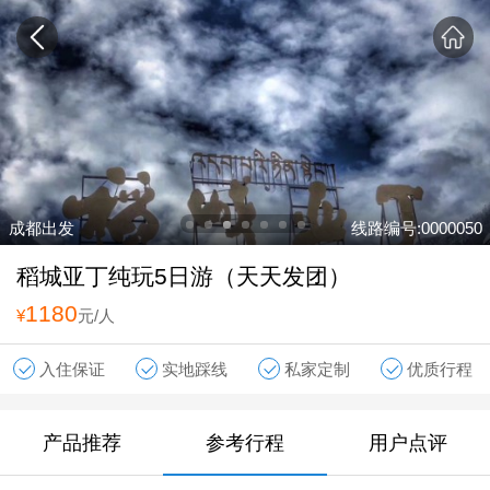
成都出发
线路编号:0000050
稻城亚丁纯玩5日游（天天发团）
1180
¥
元/人
入住保证
实地踩线
私家定制
优质行程
产品推荐
参考行程
用户点评