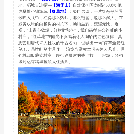
【
址、稻城古冰帽—
海子山】
自然保护区(海拔4500米)抵
【
达桑堆小镇游玩
红草地】
：极目远望，一片红彤彤的景
致映入眼帘，红得那么热烈，那么艳丽，也那么醉人。在
或黄或绿的白杨树的衬托下，灿灿生辉，妩媚无比。近
视，“山青心欲燃，红树醉秋色”，我们徜徉在公路畔的小
村庄，“红草地”在阳光下奏鸣着令人陶醉的红色旋律，真
想套用唐代诗人杜牧的千古名句，也喊出一句“停车坐爱红
草地，霜叶红草十月花”，沿途欣赏赤土河谷迷人风光、世
外桃源般藏式村寨，晚抵达最后的香巴拉——稻城，经稻
城到达香格里拉镇入住酒店。