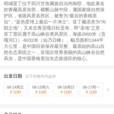
稻城亚丁位于四川甘孜藏族自治州南部，地处著名
的青藏高原东部，横断山脉中段，属国家级自然保
护区，省级风景名胜区，被誉为“最后的香格里
拉”，“蓝色星球上最后一片净土”。亚丁藏语意为“向
阳之地”，又名念青贡嘎日松贡布，即“圣地”之意，
亚丁景区属于高山峡谷类风景区，海拔2900米（贡
嘎河口）-6032米（仙乃日峰），幅员面积1344平
方公里，是中国目前保存最完整、最原始的高山自
然生态系统之一，呈现出世界美丽的高山峡谷自然
风光，是中国香格里拉生态旅游区的核心。
出发日期
以下价格均为起价
08-14周五
08-15周六
08-16周日
08-17周一
¥ 1180
¥ 1180
¥ 1180
¥ 1180