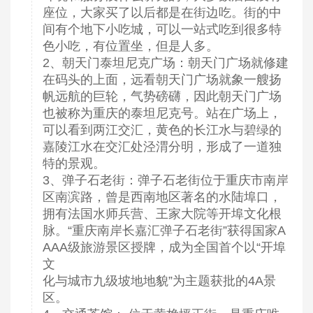
座位，大家买了以后都是在街边吃。街的中
间有个地下小吃城，可以一站式吃到很多特
色小吃，有位置坐，但是人多。
2、朝天门泰坦尼克广场：朝天门广场就修建
在码头的上面，远看朝天门广场就象一艘扬
帆远航的巨轮，气势磅礴，因此朝天门广场
也被称为重庆的泰坦尼克号。站在广场上，
可以看到两江交汇，黄色的长江水与碧绿的
嘉陵江水在交汇处泾渭分明，形成了一道独
特的景观。
3、弹子石老街：弹子石老街位于重庆市南岸
区南滨路，曾是西南地区著名的水陆埠口，
拥有法国水师兵营、王家大院等开埠文化根
脉。“重庆南岸长嘉汇弹子石老街”获得国家A
AAA级旅游景区授牌，成为全国首个以“开埠
文
化与城市九级坡地地貌”为主题获批的4A景
区。