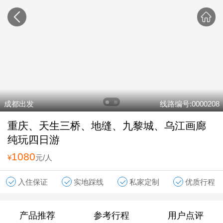
成都出发
线路编号:0000208
重庆、天生三桥、地缝、九黎城、乌江画廊
纯玩四日游
1080
¥
元/人
入住保证
实地踩线
私家定制
优质行程
产品推荐
参考行程
用户点评