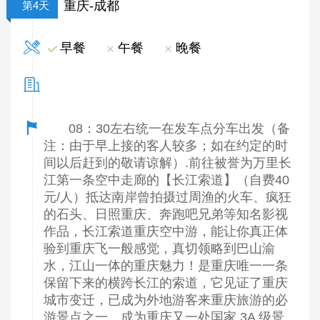
重庆-成都
第4天
早餐
午餐
晚餐
08：30左右统一在发车点分车出发（备
注：由于早上接的客人较多；如在约定的时
间以后赶到的敬请谅解）.前往被誉为万里长
江第一条空中走廊的【长江索道】（自费40
元/人）抵达南岸曾拍摄过周渔的火车、疯狂
的石头、日照重庆、奔跑吧兄弟等知名影视
作品，长江索道重庆空中游，能让你真正体
验到重庆飞一般感觉，真切领略到巴山渝
水，江山一体的重庆魅力！是重庆唯一一条
保留下来的横跨长江的索道，它见证了重庆
城市变迁，已成为外地游客来重庆旅游的必
游景点之一，成为重庆又一处国家 3A 级景