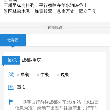
三桥呈纵向排列，平行横跨在羊水河峡谷上
景区林森木秀、峰青岭翠、悬崖万丈、壁立千仞
选择线路
散客团
成都-重庆
第1天
早餐
午餐
晚餐
重庆
游客自行前往成都火车北/东站（以出票
信息为准）乘动车出发前往重庆北，行车时