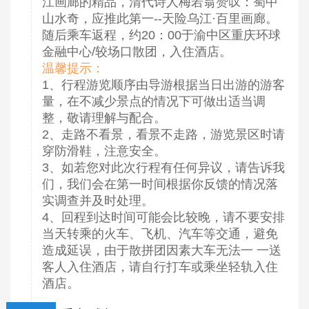
江画廊的精品，清代诗人梅若翁赞叹：蜀中
山水奇，应推此第一--天险乌江·百里画廊。
随后乘车返程，约20：00于渝中区重庆环球
金融中心/较场口散团，入住酒店
。
温馨提示：
1、行程游览顺序由导游根据当日出游的游客
量，在不减少景点的情况下可做出适当调
整，敬请理解与配合。
2、走路不看景，看景不走路，游览景区时请
穿防滑鞋，注意安全。
3、如若您对此次行程有任何异议，请告诉我
们，我们会在第一时间根据你反馈的情况落
实调查并及时处理。
4、回程到达时间可能会比较晚，请不要安排
当天转乘的火车、飞机、汽车等交通，避免
造成延误，由于散拼团因素大车无法一 一送
客人入住酒店，请自行打车或乘坐轻轨入住
酒店。