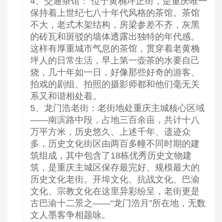
4、交通茶馆： 位于黄桷坪正街，是重庆唯一
保持着上世纪七八十年代风格的茶馆。茶馆
不大，老式木架结构，房梁参差不齐，灰黑
的砖瓦和斑驳的墙体透露出独特的年代感。
这样有厚重城市气息的茶馆，贯穿着老黄桷
坪人的日常生活，早上第一壶茶的水要自己
烧，几十年如一日，好像那些好奇的游客、
拍戏的剧组、拍照的摄影师都和他们毫无关
系又和谐相处着。
5、龙门浩老街：老街地处重庆主城核心区域
——南滨路中段，占地三百余亩，共计十八
万平方米，历史悠久、上述千年、遗迹众
多，历史文化街区由两百多幢不同时期的建
筑组成，其中包含了18栋优秀历史文物建
筑，是重庆主城区保存最完好、规模最大的
历史文化老街。开埠文化、抗战文化、巴渝
文化、宗教文化在这里异彩纷呈，老街更是
古巴渝十二景之——“龙门浩月”所在地，无数
文人墨客争相题咏
。