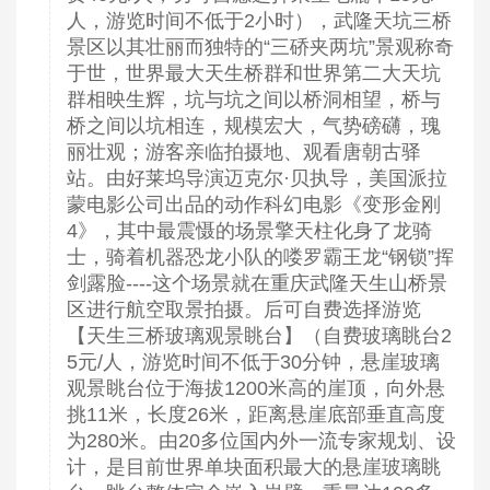
人，游览时间不低于2小时），武隆天坑三桥
景区以其壮丽而独特的“三硚夹两坑”景观称奇
于世，世界最大天生桥群和世界第二大天坑
群相映生辉，坑与坑之间以桥洞相望，桥与
桥之间以坑相连，规模宏大，气势磅礴，瑰
丽壮观；游客亲临拍摄地、观看唐朝古驿
站。由好莱坞导演迈克尔·贝执导，美国派拉
蒙电影公司出品的动作科幻电影《变形金刚
4》，其中最震慑的场景擎天柱化身了龙骑
士，骑着机器恐龙小队的喽罗霸王龙“钢锁”挥
剑露脸----这个场景就在重庆武隆天生山桥景
区进行航空取景拍摄。后可自费选择游览
【天生三桥玻璃观景眺台】（自费玻璃眺台2
5元/人，游览时间不低于30分钟，悬崖玻璃
观景眺台位于海拔1200米高的崖顶，向外悬
挑11米，长度26米，距离悬崖底部垂直高度
为280米。由20多位国内外一流专家规划、设
计，是目前世界单块面积最大的悬崖玻璃眺