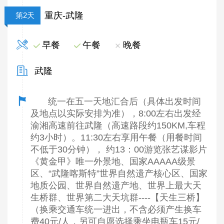
重庆-武隆
第2天
早餐
午餐
晚餐
武隆
统一在五一天地汇合后（具体出发时间
及地点以实际安排为准），8:00左右出发经
渝湘高速前往武隆（高速路段约150KM,车程
约3小时）。11:30左右享用午餐（用餐时间
不低于30分钟）， 约13：00游览张艺谋影片
《黄金甲》唯一外景地、国家AAAAA级景
区、“武隆喀斯特”世界自然遗产核心区、国家
地质公园、世界自然遗产地、世界上最大天
生桥群、世界第二大天坑群----【天生三桥】
（换乘交通车统一进出，不含必须产生换车
费40元/人，另可自愿选择乘坐电瓶车15元/