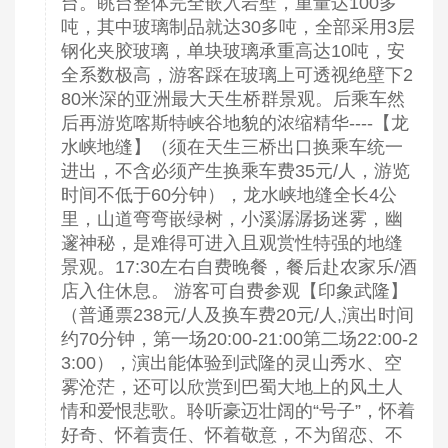
台。眺台整体完全嵌入岩壁，重量达100多
吨，其中玻璃制品就达30多吨，全部采用3层
钢化夹胶玻璃，单块玻璃承重高达10吨，安
全系数极高，游客踩在玻璃上可透视绝壁下2
80米深的亚洲最大天生桥群景观。后乘车然
后再游览喀斯特峡谷地貌的浓缩精华----【龙
水峡地缝】（须在天生三桥出口换乘车统一
进出，不含必须产生换乘车费35元/人，游览
时间不低于60分钟），龙水峡地缝全长4公
里，山道弯弯嵌绿树，小溪潺潺扬迷雾，幽
邃神秘，是难得可进入且观赏性特强的地缝
景观。17:30左右自费晚餐，餐后赴农家乐/酒
店入住休息。 游客可自费参观【印象武隆】
（普通票238元/人及换车费20元/人,演出时间
约70分钟，第一场20:00-21:00第二场22:00-2
3:00），演出能体验到武隆的灵山秀水、空
雾沧茫，还可以欣赏到巴蜀大地上的风土人
情和爱恨悲歌。聆听豪迈壮阔的“号子”，怀着
好奇、怀着责任、怀着敬意，不为留恋、不