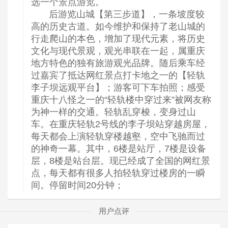
选一个景点游览。
后游览山城【第三步道】，一条坡度较
高的历史古道。如今维护和保持了老山城的
行走爬山的本色，增加了现代元素，将历史
文化与现代景观，观光串联在一起，属重庆
地方特色的独有旅游观光品牌。随后乘车经
过嘉宾了抵达网红景点打卡地之一的【轻轨
李子坝远观平台】；游客可下车拍照；感受
重庆十八怪之一的“轻轨楼中穿过来”被网友称
为神一样的交通。轻轨乱穿梭，变身过山
车。在重庆轻轨2号线的李子坝站穿越房屋，
每天都会上演轻轨穿楼越壑，空中飞驰而过
的神奇一幕。其中，6楼是站厅，7楼是设备
层，8楼是站台层。现已经成了全国的网红景
点，每天都有很多人拍轻轨穿过楼房的一瞬
间。停留时间20分钟；
用户点评