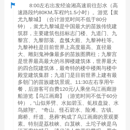
8:00左右出发经渝湘高速前往彭水（高
速路段约80KM,车程约1.5小时）。游览【蚩
尤九黎城】（合计游览时间不低于80分
钟），蚩尤九黎城是中国最大的苗族传统建
筑群，主要建筑包括标志门楼、九道门、九
黎宫、九黎部落、盘瓠大殿、九黎神柱等。
九黎神柱是目前世界上高度最高、直径最
大、雕刻鬼神像最多的苗族图腾柱；九黎宫
是世界最高最大的吊脚楼建筑体，世界最大
的四合院建筑体，最奇特的楼中楼阁与楼中
殿堂建筑集群；九道门是目前世界上建有最
多朝门的苗族建筑景观。11:30左右享用午
餐，后游客可自费120元/人乘坐乌江画廊游
船游览【乌江画廊】（游览时间不低于60分
钟），“山似斧劈、水如碧玉、虬枝盘旋、水
鸟嬉翔”、 “奇山、怪石碧水、险滩、古镇、
廊桥、纤道、悬葬”构成了乌江画廊的景观要
素。特别是荔枝峡、白芨峡、土坨子峡是乌