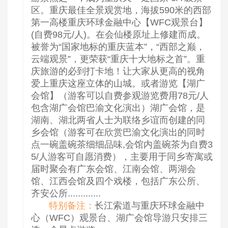
区。重庆最佳全景观赏地，海拔590米的西部
第一高楼重庆环球金融中心【WFC观景台】
(自费98元/人)。在会仙楼原址上修建而成。
被誉为“国家地标的重庆蓝本”，“西部之巅，
云端观景”，更荣获“重庆十大地标之首”。重
庆旅游的必到打卡地！让大家从更高的视角
爱上重庆这座立体的山城。或者游览【湖广
会馆】（游客可以自费参观游览费用78元/人
包含湖广会馆巴渝文化演出）湖广会馆，是
湖南、湖北两省人士为联络乡谊而创建的同
乡会馆（游客可在欣赏巴渝文化演出的同时
点一碗盖碗茶细细品味,会馆内盖碗茶为自费3
5/人游客可自愿消费），主要用于同乡寄寓或
届时聚会有广东会馆、江南会馆、两湖会
馆、江西会馆及四个戏楼，包括广东公所、
齐安公所.............
特别备注：
长江索道与重庆环球金融中
心（WFC）观景台、湖广会馆导游只安排三