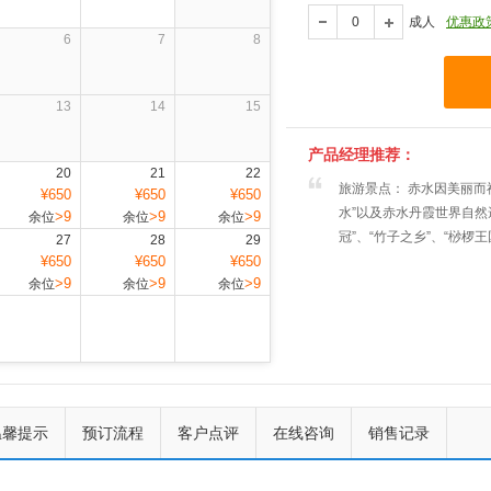
成人
优惠政
6
7
8
13
14
15
产品经理推荐：
20
21
22
旅游景点： 赤水因美丽而
¥650
¥650
¥650
水”以及赤水丹霞世界自然
>9
>9
>9
余位
余位
余位
冠”、“竹子之乡”、“桫椤
27
28
29
¥650
¥650
¥650
>9
>9
>9
余位
余位
余位
上一个
下一个
温馨提示
预订流程
客户点评
在线咨询
销售记录