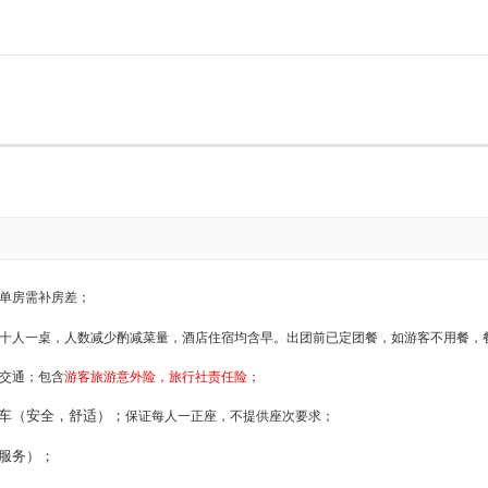
单房需补房差；
十人一桌，人数减少酌减菜量，酒店住宿均含早。
出团前已定团餐，
如游客不用餐，
交通；
包含
游客旅游意外险，旅行社责任险
；
车（安全，舒适）
；
保证每人一正座，不提供座次要求；
服务）
；