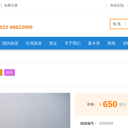
|
免费注册
高级定制
线路
022 68623999
国内旅游
出境旅游
签证
关于我们
夏令营
新闻
攻
卖
新品
650
¥
价格：
元/人
线路编号：
0000049