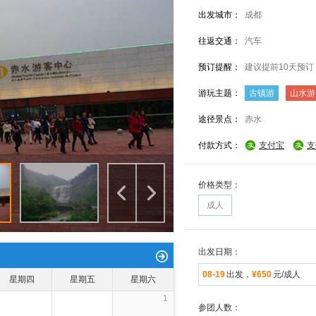
出发城市：
成都
往返交通：
汽车
预订提醒：
建议提前10天预订
游玩主题：
古镇游
山水游
途径景点：
赤水
付款方式：
支付宝
支
价格类型：
成人
出发日期：
08-19
出发，
¥650
元/成人
星期四
星期五
星期六
1
参团人数：