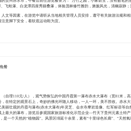
的贵州赤水市，午餐后前往游览被誉为：“万竹之园，小家碧玉，没有败笔的景
亮潭、飞蛙瀑、白龙潭四座秀丽叠瀑，体验茂林修竹雅韵，旖旎风光，清幽寂静
、人文等因素，在游览中请听从当地相关管理人员安排，遵守有关旅游法规和相
请注意脚下安全，着软底运动鞋为宜。
晚餐
（自理110元/人），观气势恢弘的中国丹霞第一瀑布赤水大瀑布（宽81米，
纷，在特定的观景石上，奇妙的佛光环随人移动，一人一环，美不胜收。赤水大
美丽壮观的丹霞与瀑布(赤水大瀑布)年灵芝、会水寺摩岩造像、红军标语等自然
域上最大的瀑布，游览后参观国家旅游标准化示范企业—竹天下贵州元素土特产
，是一个天然的“植物园”。风景区绵延十余里，素有“十里绿色长廊”、“天然氧