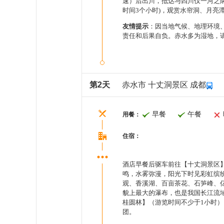
速）后出川，抵达与四川仅一河之隔
时间3个小时)，观赏水帘洞、月
友情提示
：因当地气候、地理环境
责任和后果自负。赤水多为湿地，
第2天
赤水市 十丈洞景区 成都
早餐
午餐
用餐：
住宿：
酒店早餐后驱车前往【十丈洞景区】
鸣，水雾弥漫，阳光下时见彩虹缤
观、香溪湖、百亩茶花、石笋峰、亿
貌上最大的瀑布，也是我国长江流
桂圆林】（游览时间不少于1小时）
团。