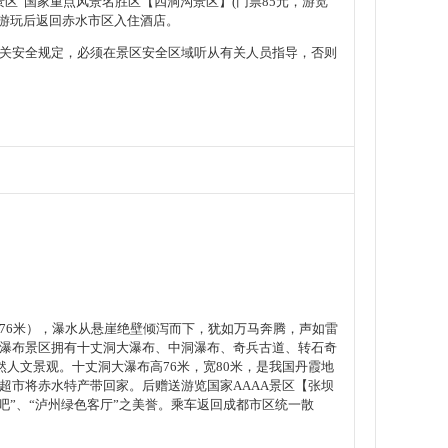
区”国家重点风景名胜区【四洞沟景区】(门票85元，游览
；游玩后返回赤水市区入住酒店。
关安全规定，必须在景区安全区域听从有关人员指导，否则
高76米），瀑水从悬崖绝壁倾泻而下，犹如万马奔腾，声如雷
瀑布景区拥有十丈洞大瀑布、中洞瀑布、奇兵古道、转石奇
人文景观。十丈洞大瀑布高76米，宽80米，是我国丹霞地
超市将赤水特产带回家。后赠送游览国家AAAA景区【张坝
吧”、“泸州绿色客厅”之美誉。乘车返回成都市区统一散