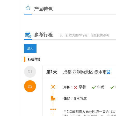
产品特色
参考行程
以下行程为推荐行程，信息仅供参考
成人
行程详情
D1
第1天
成都 四洞沟景区 赤水市
D2
早餐
午餐
用餐：
住宿：
赤水/九支
早7点成都市人民公园统一集合（出游