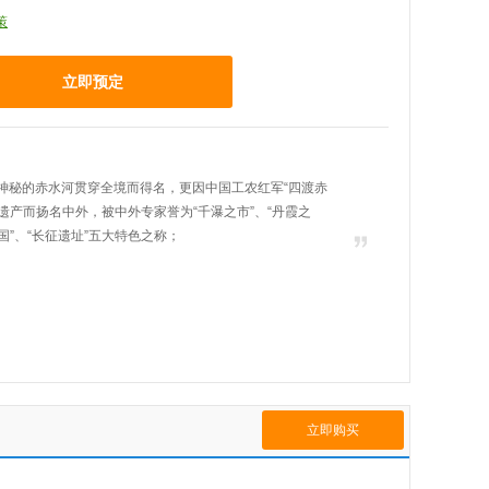
策
立即预定
神秘的赤水河贯穿全境而得名，更因中国工农红军“四渡赤
遗产而扬名中外，被中外专家誉为“千瀑之市”、“丹霞之
王国”、“长征遗址”五大特色之称；
立即购买