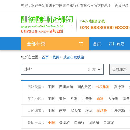
您好，欢迎来到四川省中国青年旅行社有限公司官方网站！
会员登录
24小时服务热线
028-68330000 68330
全部分类
首页
四川旅游
您所在位置：
首页
>
线路
>
成都出发线路
成都
出发
出境旅游
线路类型：
不限
四川旅游
国内旅游
出境旅游
夏令营
所在地区：
不限
亚洲
欧洲
北美洲
非洲
大洋洲
南美
目的城市：
不限
南非
塞舌尔
埃及
摩洛哥
毛里求斯
参团性质：
不限
参团游
自由行
团队游
自驾游