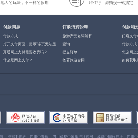
当地人的玩法，不一样的假期
吃住行、游购娱一站搞定
付款问题
订购流程说明
付款和
付款方式
旅游产品名词解释
门店支付
打开支付页面，提示”该页无法显
查询
付款方式
示”或空白页，可能是什么原因？
开通网上支付需要收费吗？
提交订单
怎么网上
什么是网上支付？
签署旅游合同
如何获取
游
成都中青旅
四川中青旅
四川成都中国旅行社官网
成都中国旅行社
四川中