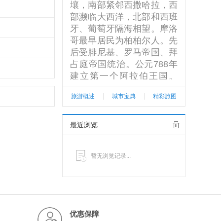
壤，南部紧邻西撒哈拉，西
部濒临大西洋，北部和西班
牙、葡萄牙隔海相望。摩洛
哥最早居民为柏柏尔人。先
后受腓尼基、罗马帝国、拜
占庭帝国统治。公元788年
建立第一个阿拉伯王国。
[1] 从15世纪末至20世纪
旅游概述
城市宝典
精彩旅图
初，摩洛哥先后遭法国、西
班牙等殖民者入侵。1912
年沦为法国的保护国，北部
最近浏览
狭长地区和南部的一个地区
则划为西班牙的保护地。19
暂无浏览记录...
56年独立。1957年8月14日
定名为摩洛哥王国。1979
年摩洛哥占领西撒哈拉，其
在西撒哈拉的权利一直未被
国际上任何国家所认可，但
优惠保障
阿拉伯国家联盟明确承认西