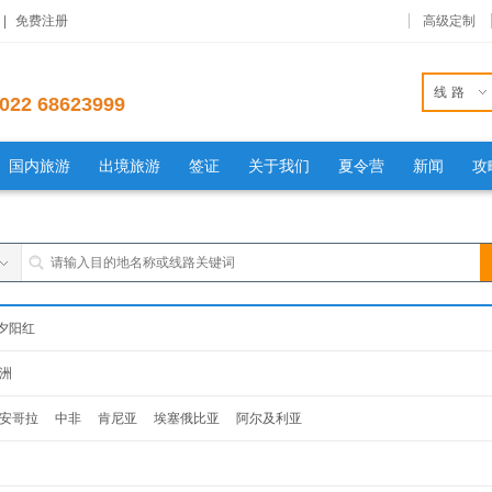
|
免费注册
高级定制
线路
022 68623999
国内旅游
出境旅游
签证
关于我们
夏令营
新闻
攻
夕阳红
洲
安哥拉
中非
肯尼亚
埃塞俄比亚
阿尔及利亚