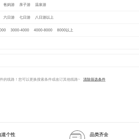
爸妈游
亲子游
温泉游
六日游
七日游
八日游以上
000
3000-4000
4000-8000
8000以上
件的线路！您可以更换搜索条件或改订其他线路~
清除筛选条件
地道个性
品类齐全