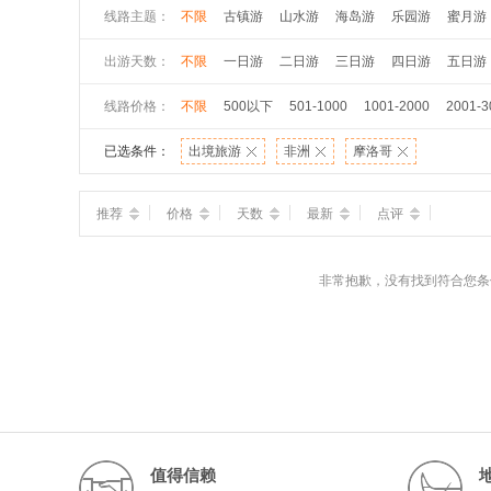
线路主题：
不限
古镇游
山水游
海岛游
乐园游
蜜月游
出游天数：
不限
一日游
二日游
三日游
四日游
五日游
线路价格：
不限
500以下
501-1000
1001-2000
2001-3
已选条件：
出境旅游
非洲
摩洛哥
推荐
价格
天数
最新
点评
非常抱歉，没有找到符合您条
值得信赖