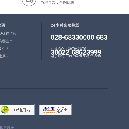
当地直采，全网优惠
撒哈拉是摩洛哥的领土。摩
洛哥认为其接壤的休达及梅
利利亚应为其领土，但实际
发票
上是由西班牙管辖。除阿拉
24小时客服热线
伯语外，在摩洛哥境内还有
或银行汇款
028-68330000 683
许多地方语言，而法语和西
有哪些？
班牙语也被同时使用。应中
支付？
在线 QQ ：397942876
30022 68623999
华人民共和国主席习近平阁
发票？
电子邮箱：397942876@qq.com
下的盛情邀请，摩洛哥国王
穆罕默德六世于2016年5月
11日至12日对中华人民共
和国进行国事访问。2016
年5月11日，中国和摩洛哥
发表关于建立两国战略伙伴
关系的联合声明。
迷人的舍夫沙万位于里
夫山宽阔的山谷之中，一直
都是个各国游客青睐的旅游
国旅行社