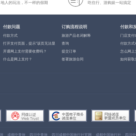
当地人的玩法，不一样的假期
吃住行、游购娱一站搞定
付款问题
订购流程说明
付款和
付款方式
旅游产品名词解释
门店支付
打开支付页面，提示”该页无法显
查询
付款方式
示”或空白页，可能是什么原因？
开通网上支付需要收费吗？
提交订单
怎么网上
什么是网上支付？
签署旅游合同
如何获取
游
成都中青旅
四川中青旅
四川成都中国旅行社官网
成都中国旅行社
四川中