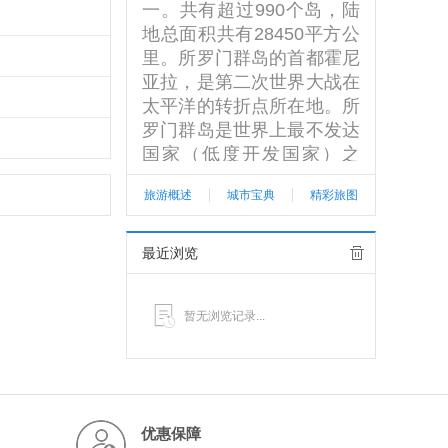
一。共有超过990个岛，陆
地总面积共有28450平方公
里。所罗门群岛的首都霍尼
亚拉，是第二次世界大战在
太平洋的转折点所在地。所
罗门群岛是世界上最不发达
国家（低度开发国家）之
一，其人类发展指数为0.61
旅游概述
城市宝典
精彩旅图
0。大多数人口依靠务农、
捕鱼和种植为生，国民经济
以种植业、渔业和黄金开采
最近浏览
为主。大部分制造与石油产
品依赖进口。该群岛尚未开
暂无浏览记录...
发的矿产资源丰富，如铅、
锌、镍以及金。2014年4月
13日20时36分，所罗门群
岛基拉基拉以南117公里处
海域发生7.7级地震，震源
优惠保障
深度20公里。2016年12月0