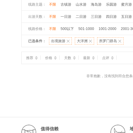
线路主题：
不限
古镇游
山水游
海岛游
乐园游
蜜月游
出游天数：
不限
一日游
二日游
三日游
四日游
五日游
线路价格：
不限
500以下
501-1000
1001-2000
2001-3
已选条件：
出境旅游
大洋洲
所罗门群岛
推荐
价格
天数
最新
点评
非常抱歉，没有找到符合您条
值得信赖