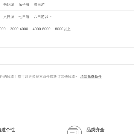
爸妈游
亲子游
温泉游
六日游
七日游
八日游以上
000
3000-4000
4000-8000
8000以上
件的线路！您可以更换搜索条件或改订其他线路~
清除筛选条件
地道个性
品类齐全