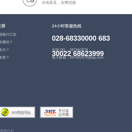
当地直采，全网优惠
9日01时38分45秒在所罗门
群岛（北纬-10.67度，东经
161.32度）发生7.8级地
发票
震，震源深度40千米。所罗
24小时客服热线
门群岛由瓜达尔卡纳尔岛、
或银行汇款
028-68330000 683
新乔治亚岛、马莱塔岛、舒
有哪些？
瓦瑟尔岛、圣伊萨贝尔岛、
支付？
在线 QQ ：397942876
30022 68623999
圣克里斯托瓦尔岛、圣克鲁
发票？
电子邮箱：397942876@qq.com
斯群岛和周围许多小岛组
成。森林茂密，林地占全境
90%。
查看更多>>
国旅行社