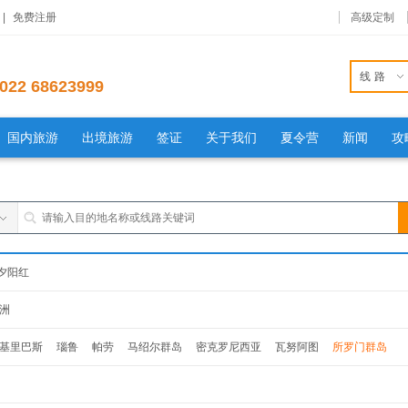
|
免费注册
高级定制
线路
022 68623999
国内旅游
出境旅游
签证
关于我们
夏令营
新闻
攻
夕阳红
洲
基里巴斯
瑙鲁
帕劳
马绍尔群岛
密克罗尼西亚
瓦努阿图
所罗门群岛