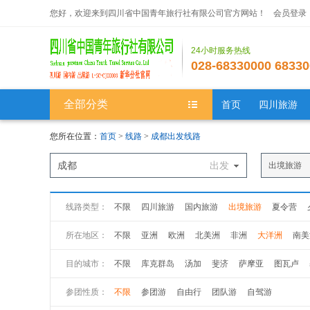
您好，欢迎来到四川省中国青年旅行社有限公司官方网站！
会员登录
24小时服务热线
028-68330000 68330
全部分类
首页
四川旅游
您所在位置：
首页
>
线路
>
成都出发线路
成都
出发
出境旅游
线路类型：
不限
四川旅游
国内旅游
出境旅游
夏令营
所在地区：
不限
亚洲
欧洲
北美洲
非洲
大洋洲
南美
目的城市：
不限
库克群岛
汤加
斐济
萨摩亚
图瓦卢
巴布亚新几内亚
新西兰
澳大利亚
参团性质：
不限
参团游
自由行
团队游
自驾游