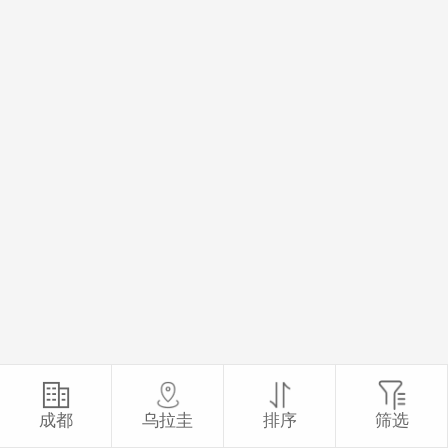
成都
乌拉圭
排序
筛选