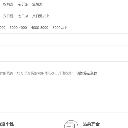
爸妈游
亲子游
温泉游
六日游
七日游
八日游以上
000
3000-4000
4000-8000
8000以上
件的线路！您可以更换搜索条件或改订其他线路~
清除筛选条件
地道个性
品类齐全