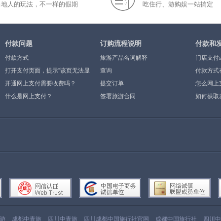
当地人的玩法，不一样的假期
吃住行、游购娱一站搞定
付款问题
订购流程说明
付款和
付款方式
旅游产品名词解释
门店支付
打开支付页面，提示”该页无法显
查询
付款方式
示”或空白页，可能是什么原因？
开通网上支付需要收费吗？
提交订单
怎么网上
什么是网上支付？
签署旅游合同
如何获取
游
成都中青旅
四川中青旅
四川成都中国旅行社官网
成都中国旅行社
四川中