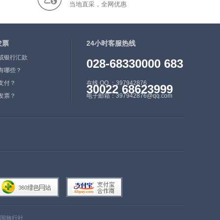
当地直采，全网优惠
日，以国防部长苏貌将军为
首的军人接管政权，成
立“国家恢复法律和秩序委
发票
员会”（1997年改名为“缅甸
24小时客服热线
国家和平与发展委员
或银行汇款
028-68330000 683
会”），宣布废除宪法，解
有哪些？
散人民议会和国家权力机
支付？
在线 QQ ：397942876
30022 68623999
构。1988年9月23日，国名
发票？
电子邮箱：397942876@qq.com
由“缅甸联邦社会主义共和
国”改名为“缅甸联邦”。200
8年5月，缅甸联邦共和国新
宪法获得通过，规定实行总
统制。缅甸于2010年依据
新宪法举行多党制全国大
选。2011年2月4日，缅甸
国会选出吴登盛为缅甸第一
任总统。2016年3月15日，
缅甸联邦议会选出吴廷觉为
国旅行社