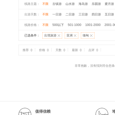
线路主题：
不限
古镇游
山水游
海岛游
乐园游
蜜月游
出游天数：
不限
一日游
二日游
三日游
四日游
五日游
线路价格：
不限
500以下
501-1000
1001-2000
2001-3
已选条件：
出境旅游
亚洲
缅甸
推荐
价格
天数
最新
点评
非常抱歉，没有找到符合您条
值得信赖