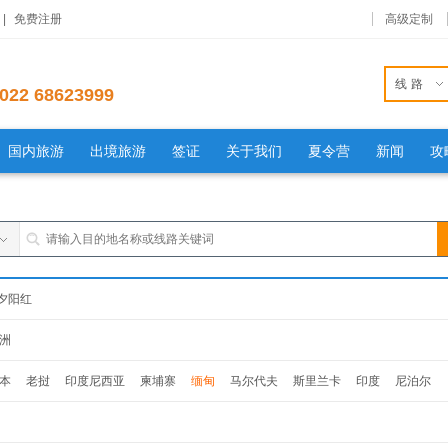
|
免费注册
高级定制
线路
022 68623999
国内旅游
出境旅游
签证
关于我们
夏令营
新闻
攻
夕阳红
洲
本
老挝
印度尼西亚
柬埔寨
缅甸
马尔代夫
斯里兰卡
印度
尼泊尔