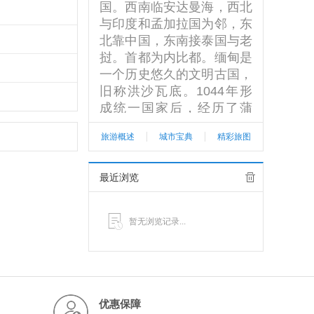
国。西南临安达曼海，西北
与印度和孟加拉国为邻，东
北靠中国，东南接泰国与老
挝。首都为内比都。缅甸是
一个历史悠久的文明古国，
旧称洪沙瓦底。1044年形
成统一国家后，经历了蒲
甘、勃固、东吁和贡榜四个
旅游概述
城市宝典
精彩旅图
封建王朝。1824年至1885
年间英国先后发动了3次侵
缅战争并占领了缅甸，188
最近浏览
6年英国将缅甸划为英属印
度的一个省。1948年1月4
暂无浏览记录...
日缅甸脱离英联邦宣布独
立，成立缅甸联邦。1974
年1月改称缅甸联邦社会主
义共和国。1988年7月，因
经济形势恶化，缅甸全国爆
优惠保障
发游行示威。同年9月18