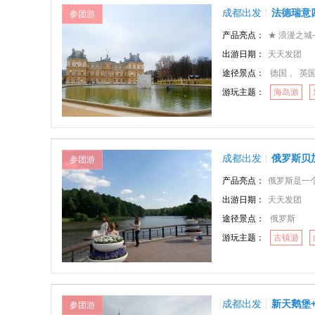
成都出发
法德瑞意
参团游
产品亮点：
★ 浪漫之城——巴
出游日期：
天天发团
途径景点：
德国 、 英国
游玩主题：
海岛游
成都出发
俄罗斯贝
参团游
产品亮点：
俄罗斯是一个旅游资
出游日期：
天天发团
途径景点：
俄罗斯
游玩主题：
古镇游
成都出发
新天鹅堡
参团游