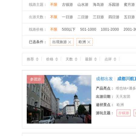
线路主题：
不限
古镇游
山水游
海岛游
乐园游
蜜月游
出游天数：
不限
一日游
二日游
三日游
四日游
五日游
线路价格：
不限
500以下
501-1000
1001-2000
2001-3
已选条件：
出境旅游
欧洲
推荐
价格
天数
最新
点评
成都出发
成都川航
参团游
产品亮点：
维也纳+潘多夫奥特
出游日期：
天天发团
途径景点：
欧洲
游玩主题：
古镇游