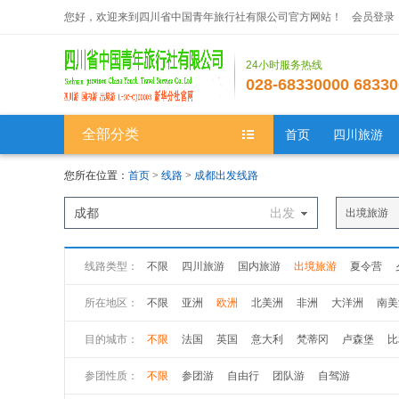
您好，欢迎来到四川省中国青年旅行社有限公司官方网站！
会员登录
24小时服务热线
028-68330000 68330
全部分类
首页
四川旅游
您所在位置：
首页
>
线路
>
成都出发线路
成都
出发
出境旅游
线路类型：
不限
四川旅游
国内旅游
出境旅游
夏令营
所在地区：
不限
亚洲
欧洲
北美洲
非洲
大洋洲
南美
目的城市：
不限
法国
英国
意大利
梵蒂冈
卢森堡
比
波兰
俄罗斯
丹麦
冰岛
挪威
瑞典
芬兰
参团性质：
不限
参团游
自由行
团队游
自驾游