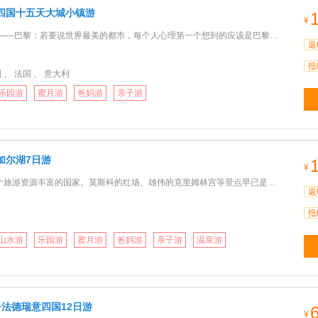
四国十五天大城小镇游
¥
黎：若要说世界最美的都市，每个人心理第一个想到的应该是巴黎；★ 时尚之城——米兰：冲破禁锢向往自由的米兰
返
抵
 、 法国 、 意大利
乐园游
蜜月游
爸妈游
亲子游
加尔湖7日游
¥
源丰富的国家。莫斯科的红场、雄伟的克里姆林宫等景点早已是举世闻名。 俄罗斯人是热情而豪放的，这片广袤的
返
抵
山水游
乐园游
蜜月游
爸妈游
亲子游
温泉游
+法德瑞意四国12日游
¥