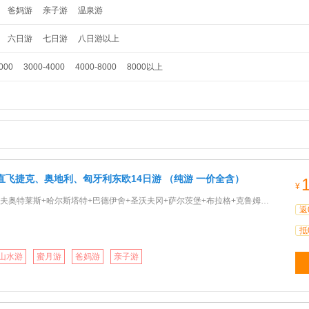
爸妈游
亲子游
温泉游
六日游
七日游
八日游以上
000
3000-4000
4000-8000
8000以上
直飞捷克、奥地利、匈牙利东欧14日游 （纯游 一价全含）
¥
莱斯+哈尔斯塔特+巴德伊舍+圣沃夫冈+萨尔茨堡+布拉格+克鲁姆洛夫+卡罗维发利+布达佩斯+多瑙河三镇+全程四星+特
返
抵
山水游
蜜月游
爸妈游
亲子游