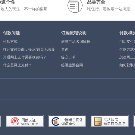
地道个性
品类齐全
当地人的玩法，不一样的假期
吃住行、游购娱一站搞定
付款问题
订购流程说明
付款和
付款方式
旅游产品名词解释
门店支付
打开支付页面，提示”该页无法显
查询
付款方式
示”或空白页，可能是什么原因？
开通网上支付需要收费吗？
提交订单
怎么网上
什么是网上支付？
签署旅游合同
如何获取