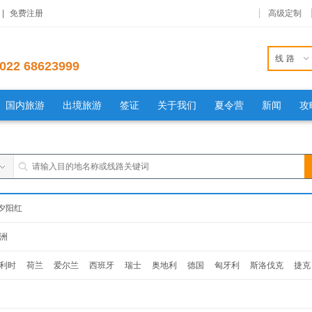
|
免费注册
高级定制
线路
022 68623999
国内旅游
出境旅游
签证
关于我们
夏令营
新闻
攻
夕阳红
洲
利时
荷兰
爱尔兰
西班牙
瑞士
奥地利
德国
匈牙利
斯洛伐克
捷克