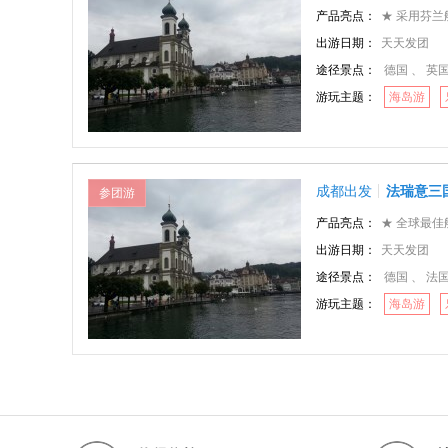
产品亮点：
★ 采用芬兰航空公
出游日期：
天天发团
途径景点：
德国 、 英国
游玩主题：
海岛游
成都出发
法瑞意三
参团游
产品亮点：
★ 全球最佳航空公
出游日期：
天天发团
途径景点：
德国 、 法国
游玩主题：
海岛游