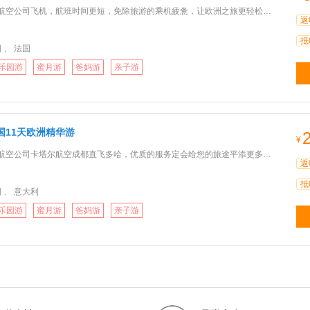
司飞机，航班时间更短，免除旅游的乘机疲惫，让欧洲之旅更轻松。★ 巴黎进罗马出，节省2000公里的车程，更多时
返
抵
 、 法国
乐园游
蜜月游
爸妈游
亲子游
国11天欧洲精华游
¥
司卡塔尔航空成都直飞多哈，优质的服务定会给您的旅途平添更多的轻松和惬意；★ 浪漫之都----巴黎 玩足三天，
返
抵
 、 意大利
乐园游
蜜月游
爸妈游
亲子游