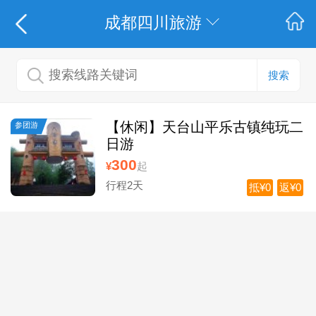
成都四川旅游
搜索
【休闲】天台山平乐古镇纯玩二
参团游
日游
300
¥
起
行程2天
抵¥0
返¥0