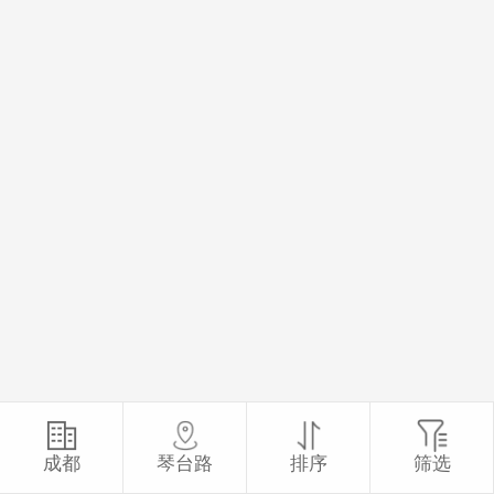
成都
‍琴台路
排序
筛选