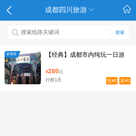
成都四川旅游
搜索
【经典】成都市内纯玩一日游
参团游
280
¥
起
行程1天
抵¥0
返¥0