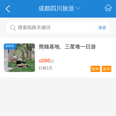
成都四川旅游
搜索
熊猫基地、三星堆一日游
参团游
280
¥
起
行程1天
抵¥0
返¥0