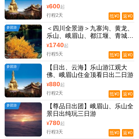
600
¥
起
行程2天
抵¥0
返¥0
＜四川全景游＞九寨沟、黄龙、
参团游
乐山、峨眉山、都江堰、青城山
双汽五日游
1740
¥
起
行程5天
抵¥0
返¥0
【日出、云海】乐山游江观大
参团游
佛、峨眉山住金顶看日出二日游
880
¥
起
行程2天
抵¥0
返¥0
【尊品日出团】峨眉山、乐山全
参团游
景日出纯玩三日游
780
¥
起
行程3天
抵¥0
返¥0