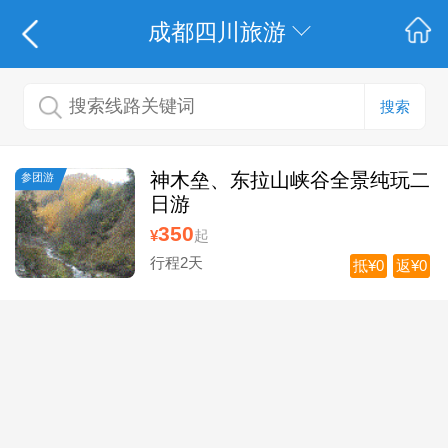
成都四川旅游
搜索
神木垒、东拉山峡谷全景纯玩二
参团游
日游
350
¥
起
行程2天
抵¥0
返¥0