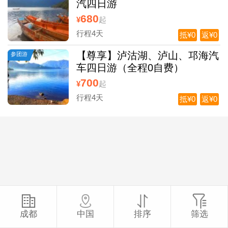
汽四日游
680
¥
起
行程4天
抵¥0
返¥0
【尊享】泸沽湖、泸山、邛海汽
参团游
车四日游（全程0自费）
700
¥
起
行程4天
抵¥0
返¥0
成都
中国
排序
筛选