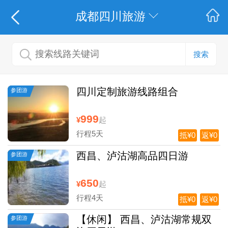
成都四川旅游
搜索
四川定制旅游线路组合
参团游
999
¥
起
行程5天
抵¥0
返¥0
西昌、泸沽湖高品四日游
参团游
650
¥
起
行程4天
抵¥0
返¥0
【休闲】 西昌、泸沽湖常规双
参团游