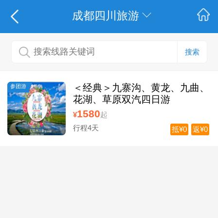
成都四川旅游
搜索
＜经典＞九寨沟、黄龙、九曲、
参团游
花湖、草原双汽四日游
1580
¥
起
行程4天
抵¥0
返¥0