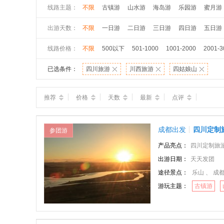
线路主题：
不限
古镇游
山水游
海岛游
乐园游
蜜月游
出游天数：
不限
一日游
二日游
三日游
四日游
五日游
线路价格：
不限
500以下
501-1000
1001-2000
2001-3
已选条件：
四川旅游
川西旅游
四姑娘山
推荐
价格
天数
最新
点评
成都出发
四川定制
参团游
产品亮点：
四川定制旅游线路，
出游日期：
天天发团
途径景点：
乐山 、 成都 
游玩主题：
古镇游