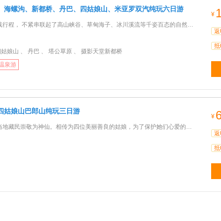
】海螺沟、新都桥、丹巴、四姑娘山、米亚罗双汽纯玩六日游
¥
， 不紧串联起了高山峡谷、草甸海子、冰川溪流等千姿百态的自然美景，还汇聚了深厚多元的文化内涵，包括：丹巴
返
抵
四姑娘山 、 丹巴 、 塔公草原 、 摄影天堂新都桥
温泉游
四姑娘山巴郎山纯玩三日游
¥
崇敬为神仙。相传为四位美丽善良的姑娘，为了保护她们心爱的大熊猫，与凶猛的妖魔作英勇斗争，最后变成了四座
返
抵