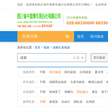
您好，欢迎来到四川省中国青年旅行社有限公司官方网站！
会员登录
24小时服务热线
028-68330000 68330
全部分类
首页
四川旅游
您所在位置：
首页
>
线路
>
成都出发线路
成都
出发
四川旅游
线路类型：
不限
四川旅游
国内旅游
出境旅游
夏令营
所在地区：
不限
成都周边旅游
九寨沟旅游
峨眉山旅游
川南旅游
川内其他
目的城市：
不限
稻城亚丁
海螺沟
四姑娘山
康定
燕子
参团性质：
不限
参团游
自由行
团队游
自驾游