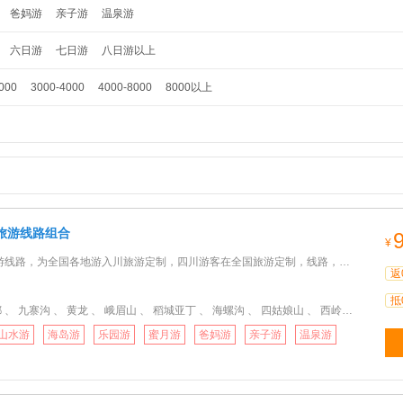
爸妈游
亲子游
温泉游
六日游
七日游
八日游以上
000
3000-4000
4000-8000
8000以上
旅游线路组合
¥
为全国各地游入川旅游定制，四川游客在全国旅游定制，线路，天数随意组合，充分享用假期，让你的行程玩得更嗨
返
抵
、 九寨沟 、 黄龙 、 峨眉山 、 稻城亚丁 、 海螺沟 、 四姑娘山 、 西岭雪山 、 赤水
山水游
海岛游
乐园游
蜜月游
爸妈游
亲子游
温泉游