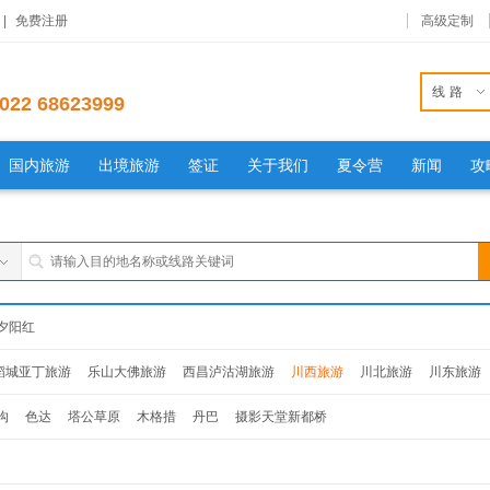
|
免费注册
高级定制
线路
022 68623999
国内旅游
出境旅游
签证
关于我们
夏令营
新闻
攻
夕阳红
稻城亚丁旅游
乐山大佛旅游
西昌泸沽湖旅游
川西旅游
川北旅游
川东旅游
沟
色达
塔公草原
木格措
丹巴
摄影天堂新都桥