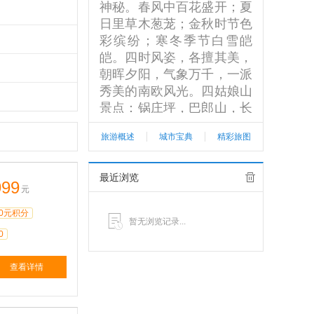
神秘。春风中百花盛开；夏
日里草木葱茏；金秋时节色
彩缤纷；寒冬季节白雪皑
皑。四时风姿，各擅其美，
朝晖夕阳，气象万千，一派
秀美的南欧风光。四姑娘山
景点：锅庄坪，巴郎山，长
坪沟，海子沟，双桥沟，毕
旅游概述
城市宝典
精彩旅图
棚沟。
查看更多>>
最近浏览
999
元
0元积分
暂无浏览记录...
0
查看详情