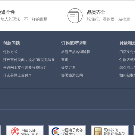
地道个性
品类齐全
当地人的玩法，不一样的假期
吃住行、游购娱一站搞定
付款问题
订购流程说明
付款和
付款方式
旅游产品名词解释
门店支付
打开支付页面，提示”该页无法显
查询
付款方式
示”或空白页，可能是什么原因？
开通网上支付需要收费吗？
提交订单
怎么网上
什么是网上支付？
签署旅游合同
如何获取