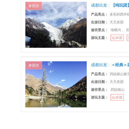
成都出发
【纯玩团
参团游
产品亮点：
多彩的西环线行程
出游日期：
天天发团
途径景点：
海螺沟 、 
游玩主题：
山水游
成都出发
＜经典＞
参团游
产品亮点：
四姑娘山被当地藏民
出游日期：
天天发团
途径景点：
四姑娘山
游玩主题：
山水游