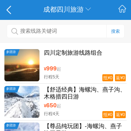
成都四川旅游
搜索
四川定制旅游线路组合
参团游
999
¥
起
行程5天
抵¥0
返¥0
【舒适经典】海螺沟、燕子沟、
参团游
木格措四日游
650
¥
起
行程4天
抵¥0
返¥0
【尊品纯玩团】-海螺沟、燕子
参团游